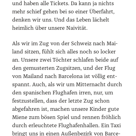
und haben alle Tickets. Da kann ja nichts
mehr schief gehen bei so einer Über­fahrt,
den­ken wir uns. Und das Leben lächelt
heim­lich über unse­re Nai­vi­tät.
Als wir im Zug von der Schweiz nach Mai­
land sit­zen, fühlt sich alles noch so locker
an. Unse­re zwei Töch­ter schla­fen bei­de auf
den gemus­ter­ten Zug­sit­zen, und der Flug
von Mai­land nach Bar­ce­lo­na ist völ­lig ent­
spannt. Auch, als wir um Mit­ter­nacht durch
den spa­ni­schen Flug­ha­fen irren, nur, um
fest­zu­stel­len, dass der letz­te Zug schon
abge­fah­ren ist, machen unse­re Kin­der gute
Mie­ne zum bösen Spiel und ren­nen fröh­lich
durch erleuch­te­te Flug­ha­fen­hal­len. Ein Taxi
bringt uns in einen Außen­be­zirk von Bar­ce­