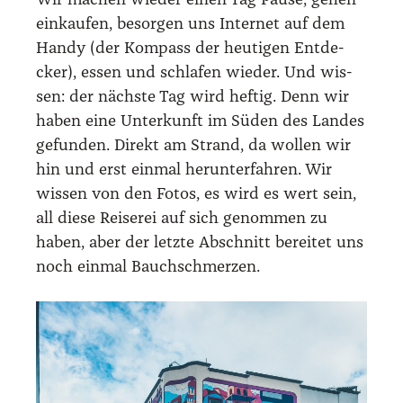
Wir machen wie­der einen Tag Pau­se, gehen
ein­kau­fen, besor­gen uns Inter­net auf dem
Han­dy (der Kom­pass der heu­ti­gen Ent­de­
cker), essen und schla­fen wie­der. Und wis­
sen: der nächs­te Tag wird hef­tig. Denn wir
haben eine Unter­kunft im Süden des Lan­des
gefun­den. Direkt am Strand, da wol­len wir
hin und erst ein­mal her­un­ter­fah­ren. Wir
wis­sen von den Fotos, es wird es wert sein,
all die­se Rei­se­rei auf sich genom­men zu
haben, aber der letz­te Abschnitt berei­tet uns
noch ein­mal Bauch­schmer­zen.