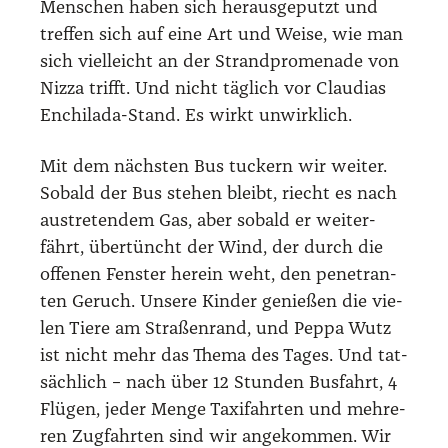
Men­schen haben sich her­aus­ge­putzt und
tref­fen sich auf eine Art und Wei­se, wie man
sich viel­leicht an der Strand­pro­me­na­de von
Niz­za trifft. Und nicht täg­lich vor Clau­di­as
Enchilada-Stand. Es wirkt unwirk­lich.
Mit dem nächs­ten Bus tuckern wir wei­ter.
Sobald der Bus ste­hen bleibt, riecht es nach
aus­tre­ten­dem Gas, aber sobald er wei­ter­
fährt, über­tüncht der Wind, der durch die
offe­nen Fens­ter her­ein weht, den pene­tran­
ten Geruch. Unse­re Kin­der genie­ßen die vie­
len Tie­re am Stra­ßen­rand, und Peppa Wutz
ist nicht mehr das The­ma des Tages. Und tat­
säch­lich – nach über 12 Stun­den Bus­fahrt, 4
Flü­gen, jeder Men­ge Taxi­fahr­ten und meh­re­
ren Zug­fahr­ten sind wir ange­kom­men. Wir