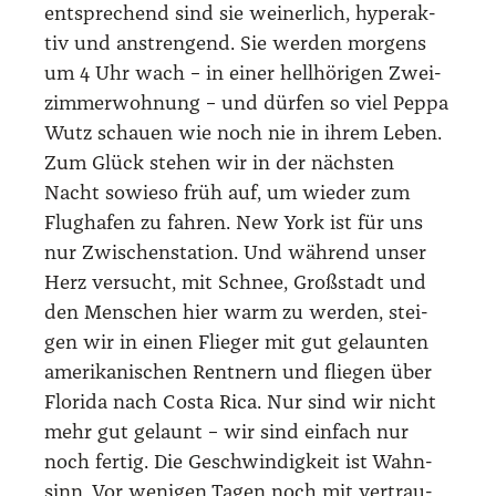
entspre­chend sind sie wei­ner­lich, hyper­ak­
tiv und anstren­gend. Sie wer­den mor­gens
um 4 Uhr wach – in einer hell­hö­ri­gen Zwei­
zim­mer­woh­nung – und dür­fen so viel Peppa
Wutz schau­en wie noch nie in ihrem Leben.
Zum Glück ste­hen wir in der nächs­ten
Nacht sowie­so früh auf, um wie­der zum
Flug­ha­fen zu fah­ren. New York ist für uns
nur Zwi­schen­sta­ti­on. Und wäh­rend unser
Herz ver­sucht, mit Schnee, Groß­stadt und
den Men­schen hier warm zu wer­den, stei­
gen wir in einen Flie­ger mit gut gelaun­ten
ame­ri­ka­ni­schen Rent­nern und flie­gen über
Flo­ri­da nach Cos­ta Rica. Nur sind wir nicht
mehr gut gelaunt – wir sind ein­fach nur
noch fer­tig. Die Geschwin­dig­keit ist Wahn­
sinn. Vor weni­gen Tagen noch mit ver­trau­