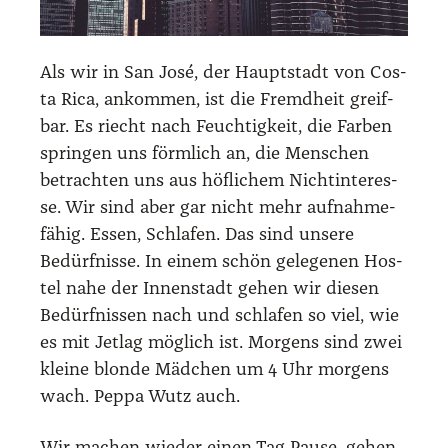
Als wir in San José, der Haupt­stadt von Cos­
ta Rica, ankom­men, ist die Fremd­heit greif­
bar. Es riecht nach Feuch­tig­keit, die Far­ben
sprin­gen uns förm­lich an, die Men­schen
betrach­ten uns aus höf­li­chem Nicht­in­ter­es­
se. Wir sind aber gar nicht mehr auf­nah­me­
fä­hig. Essen, Schla­fen. Das sind unse­re
Bedürf­nis­se. In einem schön gele­ge­nen Hos­
tel nahe der Innen­stadt gehen wir die­sen
Bedürf­nis­sen nach und schla­fen so viel, wie
es mit Jet­lag mög­lich ist. Mor­gens sind zwei
klei­ne blon­de Mäd­chen um 4 Uhr mor­gens
wach. Peppa Wutz auch.