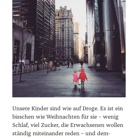
Unse­re Kin­der sind wie auf Dro­ge. Es ist ein
biss­chen wie Weih­nach­ten für sie – wenig
Schlaf, viel Zucker, die Erwach­se­nen wol­len
stän­dig mit­ein­an­der reden – und dem­