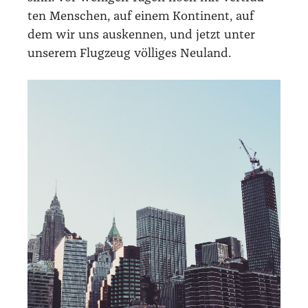
ten Men­schen, auf einem Kon­ti­nent, auf
dem wir uns aus­ken­nen, und jetzt unter
unse­rem Flug­zeug völ­li­ges Neu­land.