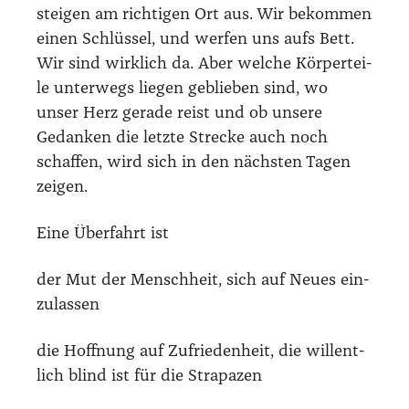
stei­gen am rich­ti­gen Ort aus. Wir bekom­men
einen Schlüs­sel, und wer­fen uns aufs Bett.
Wir sind wirk­lich da. Aber wel­che Kör­per­tei­
le unter­wegs lie­gen geblie­ben sind, wo
unser Herz gera­de reist und ob unse­re
Gedan­ken die letz­te Stre­cke auch noch
schaf­fen, wird sich in den nächs­ten Tagen
zei­gen.
Eine Über­fahrt ist
der Mut der Mensch­heit, sich auf Neu­es ein­
zu­las­sen
die Hoff­nung auf Zufrie­den­heit, die wil­lent­
lich blind ist für die Stra­pa­zen