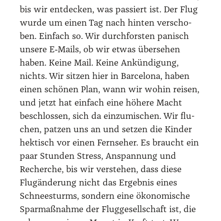
bis wir ent­de­cken, was pas­siert ist. Der Flug
wur­de um einen Tag nach hin­ten ver­scho­
ben. Ein­fach so. Wir durch­fors­ten panisch
unse­re E‑Mails, ob wir etwas über­se­hen
haben. Kei­ne Mail. Kei­ne Ankün­di­gung,
nichts. Wir sit­zen hier in Bar­ce­lo­na, haben
einen schö­nen Plan, wann wir wohin rei­sen,
und jetzt hat ein­fach eine höhe­re Macht
beschlos­sen, sich da ein­zu­mi­schen. Wir flu­
chen, pat­zen uns an und set­zen die Kin­der
hek­tisch vor einen Fern­se­her. Es braucht ein
paar Stun­den Stress, Anspan­nung und
Recher­che, bis wir ver­ste­hen, dass die­se
Flug­än­de­rung nicht das Ergeb­nis eines
Schnee­sturms, son­dern eine öko­no­mi­sche
Spar­maß­nah­me der Flug­ge­sell­schaft ist, die