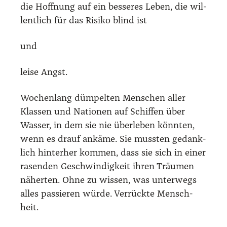
die Hoff­nung auf ein bes­se­res Leben, die wil­
lent­lich für das Risi­ko blind ist
und
lei­se Angst.
Wochen­lang düm­pel­ten Men­schen aller
Klas­sen und Natio­nen auf Schif­fen über
Was­ser, in dem sie nie über­le­ben könn­ten,
wenn es drauf ankä­me. Sie muss­ten gedank­
lich hin­ter­her kom­men, dass sie sich in einer
rasen­den Geschwin­dig­keit ihren Träu­men
näher­ten. Ohne zu wis­sen, was unter­wegs
alles pas­sie­ren wür­de. Ver­rück­te Mensch­
heit.