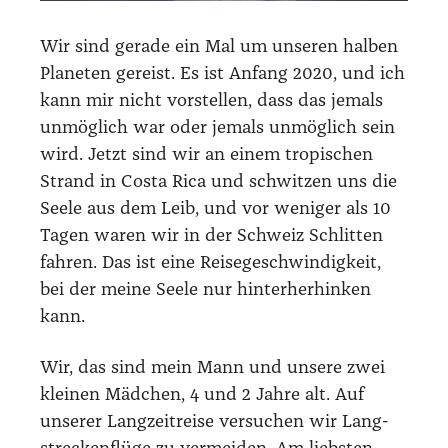
Wir sind gera­de ein Mal um unse­ren hal­ben
Pla­ne­ten gereist. Es ist Anfang 2020, und ich
kann mir nicht vor­stel­len, dass das jemals
unmög­lich war oder jemals unmög­lich sein
wird. Jetzt sind wir an einem tro­pi­schen
Strand in Cos­ta Rica und schwit­zen uns die
See­le aus dem Leib, und vor weni­ger als 10
Tagen waren wir in der Schweiz Schlit­ten
fah­ren. Das ist eine Rei­se­ge­schwin­dig­keit,
bei der mei­ne See­le nur hin­ter­her­hin­ken
kann.
Wir, das sind mein Mann und unse­re zwei
klei­nen Mäd­chen, 4 und 2 Jah­re alt. Auf
unse­rer Lang­zeit­rei­se ver­su­chen wir Lang­