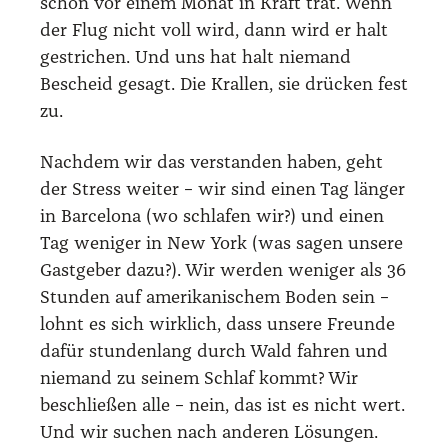
schon vor einem Monat in Kraft trat. Wenn
der Flug nicht voll wird, dann wird er halt
gestri­chen. Und uns hat halt nie­mand
Bescheid gesagt. Die Kral­len, sie drü­cken fest
zu.
Nach­dem wir das ver­stan­den haben, geht
der Stress wei­ter – wir sind einen Tag län­ger
in Bar­ce­lo­na (wo schla­fen wir?) und einen
Tag weni­ger in New York (was sagen unse­re
Gast­ge­ber dazu?). Wir wer­den weni­ger als 36
Stun­den auf ame­ri­ka­ni­schem Boden sein –
lohnt es sich wirk­lich, dass unse­re Freun­de
dafür stun­den­lang durch Wald fah­ren und
nie­mand zu sei­nem Schlaf kommt? Wir
beschlie­ßen alle – nein, das ist es nicht wert.
Und wir suchen nach ande­ren Lösun­gen.