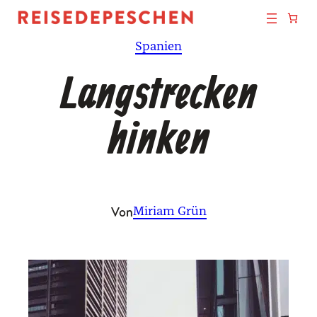
Zum
Inhalt
Spanien
springen
Langstrecken
hinken
Von
Miriam Grün