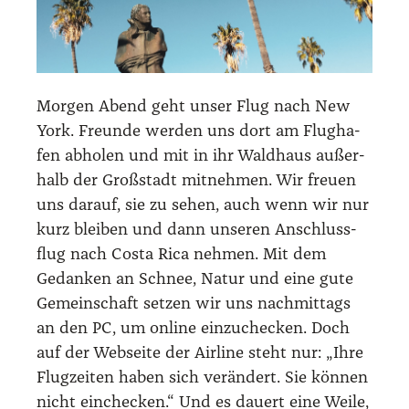
Mor­gen Abend geht unser Flug nach New
York. Freun­de wer­den uns dort am Flug­ha­
fen abho­len und mit in ihr Wald­haus außer­
halb der Groß­stadt mit­neh­men. Wir freu­en
uns dar­auf, sie zu sehen, auch wenn wir nur
kurz blei­ben und dann unse­ren Anschluss­
flug nach Cos­ta Rica neh­men. Mit dem
Gedan­ken an Schnee, Natur und eine gute
Gemein­schaft set­zen wir uns nach­mit­tags
an den PC, um online ein­zu­che­cken. Doch
auf der Web­sei­te der Air­line steht nur: „Ihre
Flug­zei­ten haben sich ver­än­dert. Sie kön­nen
nicht ein­che­cken.“ Und es dau­ert eine Wei­le,