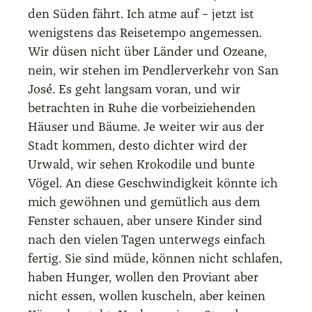
den Süden fährt. Ich atme auf – jetzt ist
wenigs­tens das Rei­se­tem­po ange­mes­sen.
Wir düsen nicht über Län­der und Ozea­ne,
nein, wir ste­hen im Pend­ler­ver­kehr von San
José. Es geht lang­sam vor­an, und wir
betrach­ten in Ruhe die vor­bei­zie­hen­den
Häu­ser und Bäu­me. Je wei­ter wir aus der
Stadt kom­men, des­to dich­ter wird der
Urwald, wir sehen Kro­ko­di­le und bun­te
Vögel. An die­se Geschwin­dig­keit könn­te ich
mich gewöh­nen und gemüt­lich aus dem
Fens­ter schau­en, aber unse­re Kin­der sind
nach den vie­len Tagen unter­wegs ein­fach
fer­tig. Sie sind müde, kön­nen nicht schla­fen,
haben Hun­ger, wol­len den Pro­vi­ant aber
nicht essen, wol­len kuscheln, aber kei­nen