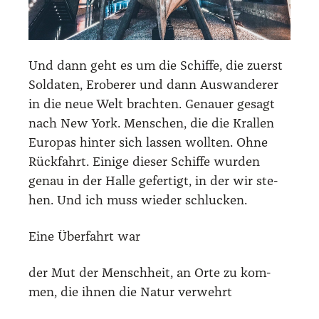
Und dann geht es um die Schif­fe, die zuerst
Sol­da­ten, Erobe­rer und dann Aus­wan­de­rer
in die neue Welt brach­ten. Genau­er gesagt
nach New York. Men­schen, die die Kral­len
Euro­pas hin­ter sich las­sen woll­ten. Ohne
Rück­fahrt. Eini­ge die­ser Schif­fe wur­den
genau in der Hal­le gefer­tigt, in der wir ste­
hen. Und ich muss wie­der schlu­cken.
Eine Über­fahrt war
der Mut der Mensch­heit, an Orte zu kom­
men, die ihnen die Natur ver­wehrt