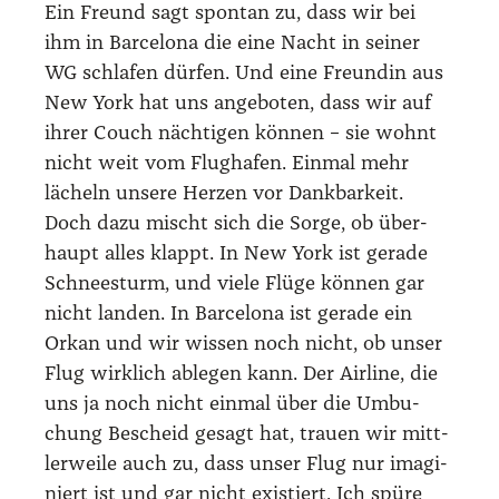
Ein Freund sagt spon­tan zu, dass wir bei
ihm in Bar­ce­lo­na die eine Nacht in sei­ner
WG schla­fen dür­fen. Und eine Freun­din aus
New York hat uns ange­bo­ten, dass wir auf
ihrer Couch näch­ti­gen kön­nen – sie wohnt
nicht weit vom Flug­ha­fen. Ein­mal mehr
lächeln unse­re Her­zen vor Dank­bar­keit.
Doch dazu mischt sich die Sor­ge, ob über­
haupt alles klappt. In New York ist gera­de
Schnee­sturm, und vie­le Flü­ge kön­nen gar
nicht lan­den. In Bar­ce­lo­na ist gera­de ein
Orkan und wir wis­sen noch nicht, ob unser
Flug wirk­lich able­gen kann. Der Air­line, die
uns ja noch nicht ein­mal über die Umbu­
chung Bescheid gesagt hat, trau­en wir mitt­
ler­wei­le auch zu, dass unser Flug nur ima­gi­
niert ist und gar nicht exis­tiert. Ich spü­re