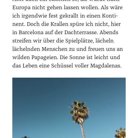
Euro­pa nicht gehen las­sen wol­len. Als wäre
ich irgend­wie fest gekrallt in einen Kon­ti­
nent. Doch die Kral­len spü­re ich nicht, hier
in Bar­ce­lo­na auf der Dach­ter­ras­se. Abends
strei­fen wir über die Spiel­plät­ze, lächeln
lächeln­den Men­schen zu und freu­en uns an
wil­den Papa­gei­en. Die Son­ne ist leicht und
das Leben eine Schüs­sel vol­ler Mag­da­le­nas.