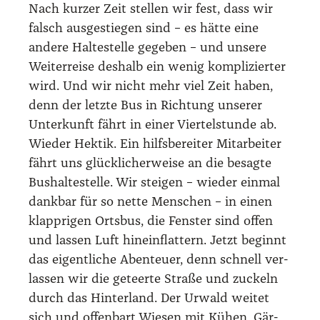
Nach kur­zer Zeit stel­len wir fest, dass wir
falsch aus­ge­stie­gen sind – es hät­te eine
ande­re Hal­te­stel­le gege­ben – und unse­re
Wei­ter­rei­se des­halb ein wenig kom­pli­zier­ter
wird. Und wir nicht mehr viel Zeit haben,
denn der letz­te Bus in Rich­tung unse­rer
Unter­kunft fährt in einer Vier­tel­stun­de ab.
Wie­der Hek­tik. Ein hilfs­be­rei­ter Mit­ar­bei­ter
fährt uns glück­li­cher­wei­se an die besag­te
Bus­hal­te­stel­le. Wir stei­gen – wie­der ein­mal
dank­bar für so net­te Men­schen – in einen
klapp­ri­gen Orts­bus, die Fens­ter sind offen
und las­sen Luft hin­e­inflat­tern. Jetzt beginnt
das eigent­li­che Aben­teu­er, denn schnell ver­
las­sen wir die geteer­te Stra­ße und zuckeln
durch das Hin­ter­land. Der Urwald wei­tet
sich und offen­bart Wie­sen mit Kühen, Gär­