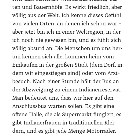
ten und Bau­ern­hö­fe. Es wirkt fried­lich, aber
völ­lig aus der Welt. Ich ken­ne die­ses Gefühl
von vie­len Orten, an denen ich schon war –
aber jetzt bin ich in einer Welt­re­gi­on, in der
ich noch nie gewe­sen bin, und es fühlt sich
völ­lig absurd an. Die Men­schen um uns her­
um ken­nen sich alle, kom­men heim vom
Ein­kau­fen in der gro­ßen Stadt (dem Dorf, in
dem wir ein­ge­stie­gen sind) oder vom Arzt­
be­such. Nach einer Stun­de hält der Bus an
der Abzwei­gung zu einem India­ner­re­ser­vat.
Man bedeu­tet uns, dass wir hier auf den
Anschluss­bus war­ten sol­len. Es gibt eine
offe­ne Hal­le, die als Super­markt fun­giert, es
gibt India­ner­frau­en in tra­di­tio­nel­len Klei­
dern, und es gibt jede Men­ge Motor­rä­der.