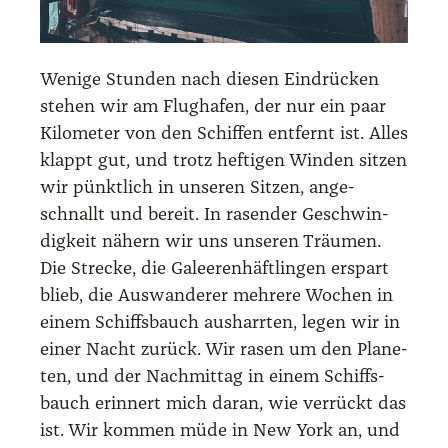
Weni­ge Stun­den nach die­sen Ein­drü­cken
ste­hen wir am Flug­ha­fen, der nur ein paar
Kilo­me­ter von den Schif­fen ent­fernt ist. Alles
klappt gut, und trotz hef­ti­gen Win­den sit­zen
wir pünkt­lich in unse­ren Sit­zen, ange­
schnallt und bereit. In rasen­der Geschwin­
dig­keit nähern wir uns unse­ren Träu­men.
Die Stre­cke, die Galee­ren­häft­lin­gen erspart
blieb, die Aus­wan­de­rer meh­re­re Wochen in
einem Schiffs­bauch aus­harr­ten, legen wir in
einer Nacht zurück. Wir rasen um den Pla­ne­
ten, und der Nach­mit­tag in einem Schiffs­
bauch erin­nert mich dar­an, wie ver­rückt das
ist. Wir kom­men müde in New York an, und