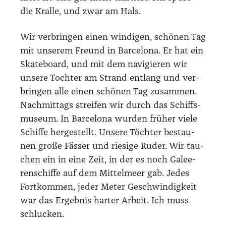
die Kral­le, und zwar am Hals.
Wir ver­brin­gen einen win­di­gen, schö­nen Tag
mit unse­rem Freund in Bar­ce­lo­na. Er hat ein
Skate­board, und mit dem navi­gie­ren wir
unse­re Toch­ter am Strand ent­lang und ver­
brin­gen alle einen schö­nen Tag zusam­men.
Nach­mit­tags strei­fen wir durch das Schiffs­
mu­se­um. In Bar­ce­lo­na wur­den frü­her vie­le
Schif­fe her­ge­stellt. Unse­re Töch­ter bestau­
nen gro­ße Fäs­ser und rie­si­ge Ruder. Wir tau­
chen ein in eine Zeit, in der es noch Galee­
ren­schif­fe auf dem Mit­tel­meer gab. Jedes
Fort­kom­men, jeder Meter Geschwin­dig­keit
war das Ergeb­nis har­ter Arbeit. Ich muss
schlu­cken.