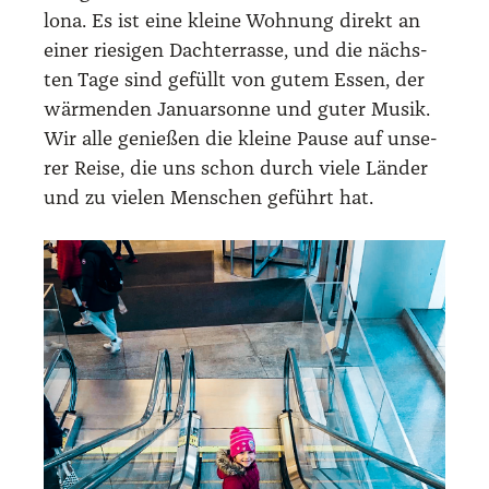
lo­na. Es ist eine klei­ne Woh­nung direkt an
einer rie­si­gen Dach­ter­ras­se, und die nächs­
ten Tage sind gefüllt von gutem Essen, der
wär­men­den Janu­ar­son­ne und guter Musik.
Wir alle genie­ßen die klei­ne Pau­se auf unse­
rer Rei­se, die uns schon durch vie­le Län­der
und zu vie­len Men­schen geführt hat.