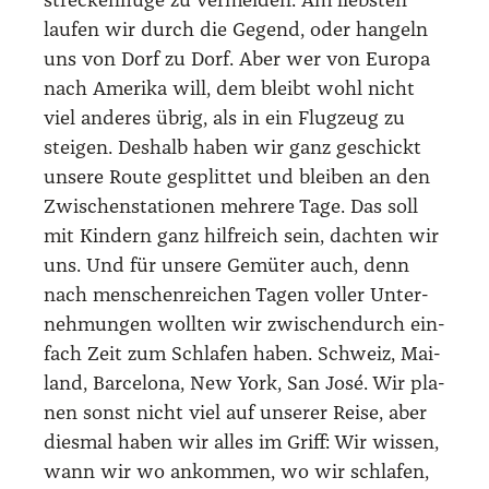
stre­cken­flü­ge zu ver­mei­den. Am liebs­ten
lau­fen wir durch die Gegend, oder han­geln
uns von Dorf zu Dorf. Aber wer von Euro­pa
nach Ame­ri­ka will, dem bleibt wohl nicht
viel ande­res übrig, als in ein Flug­zeug zu
stei­gen. Des­halb haben wir ganz geschickt
unse­re Rou­te gesplit­tet und blei­ben an den
Zwi­schen­sta­tio­nen meh­re­re Tage. Das soll
mit Kin­dern ganz hilf­reich sein, dach­ten wir
uns. Und für unse­re Gemü­ter auch, denn
nach men­schen­rei­chen Tagen vol­ler Unter­
neh­mun­gen woll­ten wir zwi­schen­durch ein­
fach Zeit zum Schla­fen haben. Schweiz, Mai­
land, Bar­ce­lo­na, New York, San José. Wir pla­
nen sonst nicht viel auf unse­rer Rei­se, aber
dies­mal haben wir alles im Griff: Wir wis­sen,
wann wir wo ankom­men, wo wir schla­fen,