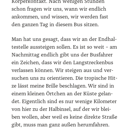
Kör­per­kon­takt. Nach weni­gen Stun­den
schon fra­gen wir uns, wann wir end­lich
ankom­men, und wis­sen, wir wer­den fast
den gan­zen Tag in die­sem Bus sit­zen.
Man hat uns gesagt, dass wir an der End­hal­
te­stel­le aus­stei­gen sol­len. Es ist so weit – am
Nach­mit­tag end­lich gibt uns der Bus­fah­rer
ein Zei­chen, dass wir den Lang­stre­cken­bus
ver­las­sen kön­nen. Wir stei­gen aus und ver­
su­chen uns zu ori­en­tie­ren. Die tro­pi­sche Hit­
ze lässt mei­ne Bril­le beschla­gen. Wir sind in
einem klei­nen Ört­chen an der Küs­te gelan­
det. Eigent­lich sind es nur weni­ge Kilo­me­ter
von hier zu der Halb­in­sel, auf der wir blei­
ben wol­len, aber weil es kei­ne direk­te Stra­ße
gibt, muss man ganz außen her­um­fah­ren.