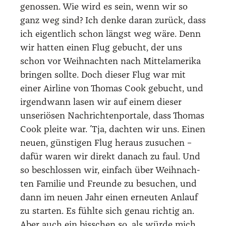
genos­sen. Wie wird es sein, wenn wir so
ganz weg sind? Ich den­ke dar­an zurück, dass
ich eigent­lich schon längst weg wäre. Denn
wir hat­ten einen Flug gebucht, der uns
schon vor Weih­nach­ten nach Mit­tel­ame­ri­ka
brin­gen soll­te. Doch die­ser Flug war mit
einer Air­line von Tho­mas Cook gebucht, und
irgend­wann lasen wir auf einem die­ser
unse­riö­sen Nach­rich­ten­por­ta­le, dass Tho­mas
Cook plei­te war. ´Tja, dach­ten wir uns. Einen
neu­en, güns­ti­gen Flug her­aus zusu­chen –
dafür waren wir direkt danach zu faul. Und
so beschlos­sen wir, ein­fach über Weih­nach­
ten Fami­lie und Freun­de zu besu­chen, und
dann im neu­en Jahr einen erneu­ten Anlauf
zu star­ten. Es fühl­te sich genau rich­tig an.
Aber auch ein biss­chen so, als wür­de mich