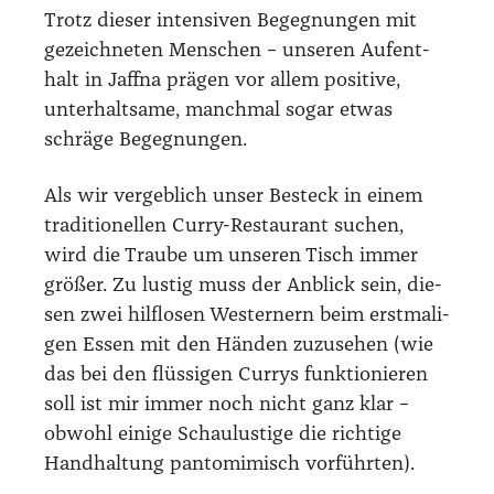
Trotz die­ser inten­si­ven Begeg­nun­gen mit
gezeich­ne­ten Men­schen – unse­ren Auf­ent­
halt in Jaff­na prä­gen vor allem posi­ti­ve,
unter­halt­sa­me, manch­mal sogar etwas
schrä­ge Begeg­nun­gen.
Als wir ver­geb­lich unser Besteck in einem
tra­di­tio­nel­len Cur­ry-Restau­rant suchen,
wird die Trau­be um unse­ren Tisch immer
grö­ßer. Zu lus­tig muss der Anblick sein, die­
sen zwei hilf­lo­sen Wes­ter­nern beim erst­ma­li­
gen Essen mit den Hän­den zuzu­se­hen (wie
das bei den flüs­si­gen Cur­rys funk­tio­nie­ren
soll ist mir immer noch nicht ganz klar –
obwohl eini­ge Schau­lus­ti­ge die rich­ti­ge
Hand­hal­tung pan­to­mi­misch vor­führ­ten).