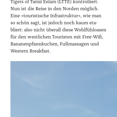
Tigers of Tamil Eelam (LTTE) kon­trol­liert.
Nun ist die Rei­se in den Nor­den mög­lich.
Eine »tou­ris­ti­sche Infra­struk­tur«, wie man
so schön sagt, ist jedoch noch kaum eta­
bliert: also nicht über­all die­se Wohl­fühl­oa­sen
für den west­li­chen Tou­ris­ten mit Free-Wifi,
Bana­nen­pfann­ku­chen, Fuß­mas­sa­gen und
Wes­tern Break­fast.