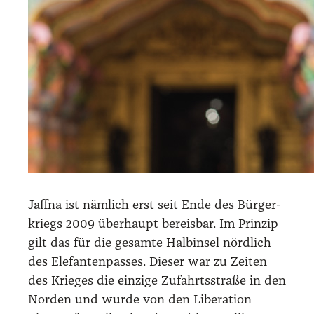
Jaff­na ist näm­lich erst seit Ende des Bür­ger­
kriegs 2009 über­haupt ber­eis­bar. Im Prin­zip
gilt das für die gesam­te Halb­in­sel nörd­lich
des Ele­fan­ten­pas­ses. Die­ser war zu Zei­ten
des Krie­ges die ein­zi­ge Zufahrts­stra­ße in den
Nor­den und wur­de von den Libe­ra­ti­on