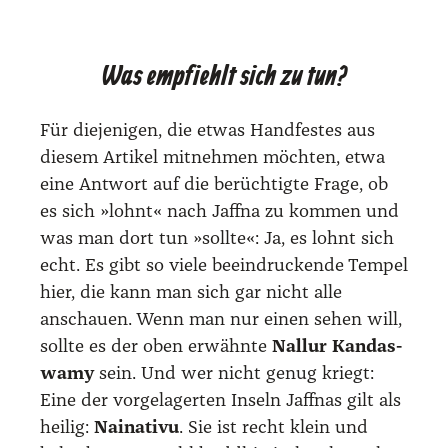
Was empfiehlt sich zu tun?
Für die­je­ni­gen, die etwas Hand­fes­tes aus
die­sem Arti­kel mit­neh­men möch­ten, etwa
eine Ant­wort auf die berüch­tig­te Fra­ge, ob
es sich »lohnt« nach Jaff­na zu kom­men und
was man dort tun »soll­te«: Ja, es lohnt sich
echt. Es gibt so vie­le beein­dru­cken­de Tem­pel
hier, die kann man sich gar nicht alle
anschau­en. Wenn man nur einen sehen will,
soll­te es der oben erwähn­te
Nal­lur Kan­das­
wa­my
sein. Und wer nicht genug kriegt:
Eine der vor­ge­la­ger­ten Inseln Jaff­nas gilt als
hei­lig:
Nai­na­ti­vu
. Sie ist recht klein und