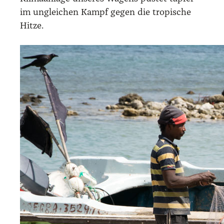
im unglei­chen Kampf gegen die tro­pi­sche
Hit­ze.