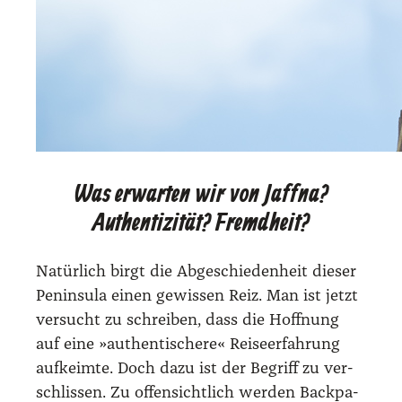
Was erwarten wir von Jaffna?
Authentizität? Fremdheit?
Natür­lich birgt die Abge­schie­den­heit die­ser
Pen­in­su­la einen gewis­sen Reiz. Man ist jetzt
ver­sucht zu schrei­ben, dass die Hoff­nung
auf eine »authen­ti­sche­re« Rei­se­er­fah­rung
auf­keim­te. Doch dazu ist der Begriff zu ver­
schlis­sen. Zu offen­sicht­lich wer­den Back­pa­