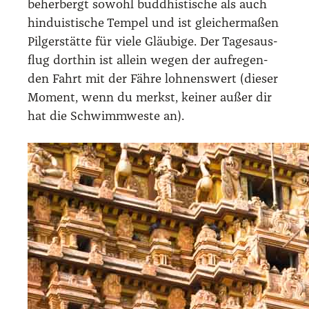
beher­bergt sowohl bud­dhis­ti­sche als auch
hin­du­is­ti­sche Tem­pel und ist glei­cher­ma­ßen
Pil­ger­stät­te für vie­le Gläu­bi­ge. Der Tages­aus­
flug dort­hin ist allein wegen der auf­re­gen­
den Fahrt mit der Fäh­re loh­nens­wert (die­ser
Moment, wenn du merkst, kei­ner außer dir
hat die Schwimm­wes­te an).