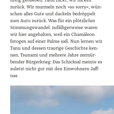
übrig geblie­ben. Tanu nickt, wir nicken
zurück. Wir mur­meln noch »so sor­ry«, wün­
schen alles Gute und dackeln bedröp­pelt
zum Auto zurück. Was für ein plötz­li­cher
Stim­mungs­wan­del: zufäl­li­ger­wei­se waren
wir hier ange­hal­ten, weil ein Cha­mä­le­on
foto­gen auf einer Pal­me saß. Nun ler­nen wir
Tanu und des­sen trau­ri­ge Geschich­te ken­
nen. Tsu­na­mi und meh­re­re Jah­re zer­mür­
ben­der Bür­ger­krieg: Das Schick­sal mein­te es
zuletzt nicht gut mit den Ein­woh­nern Jaff­
nas.