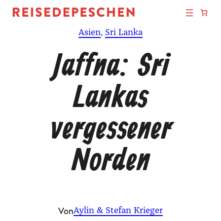
Zum
Inhalt
Asien
, 
Sri Lanka
springen
Jaffna: Sri
Lankas
vergessener
Norden
Von
Aylin & Stefan Krieger