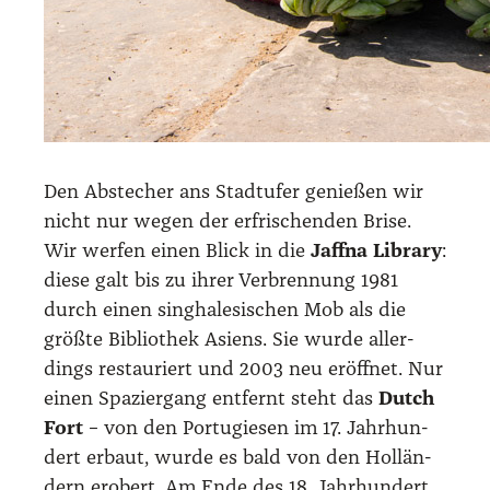
Den Abste­cher ans Stadt­ufer genie­ßen wir
nicht nur wegen der erfri­schen­den Bri­se.
Wir wer­fen einen Blick in die
Jaff­na Libra­ry
:
die­se galt bis zu ihrer Ver­bren­nung 1981
durch einen sin­gha­le­si­schen Mob als die
größ­te Biblio­thek Asi­ens. Sie wur­de aller­
dings restau­riert und 2003 neu eröff­net. Nur
einen Spa­zier­gang ent­fernt steht das
Dutch
Fort
– von den Por­tu­gie­sen im 17. Jahr­hun­
dert erbaut, wur­de es bald von den Hol­län­
dern erobert. Am Ende des 18. Jahr­hun­dert