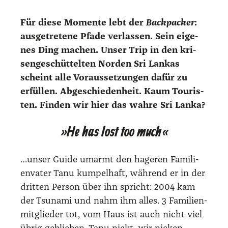
Für die­se Momen­te lebt der
Back­pa­cker
:
aus­ge­tre­te­ne Pfa­de ver­las­sen. Sein eige­
nes Ding machen. Unser Trip in den kri­
sen­ge­schüt­tel­ten Nor­den Sri Lan­kas
scheint alle Vor­aus­set­zun­gen dafür zu
erfül­len. Abge­schie­den­heit. Kaum Tou­ris­
ten. Fin­den wir hier das wah­re Sri Lan­ka?
»He has lost too much«
…unser Gui­de umarmt den hage­ren Fami­li­
en­va­ter Tanu kum­pel­haft, wäh­rend er in der
drit­ten Per­son über ihn spricht: 2004 kam
der Tsu­na­mi und nahm ihm alles. 3 Fami­li­en­
mit­glie­der tot, vom Haus ist auch nicht viel