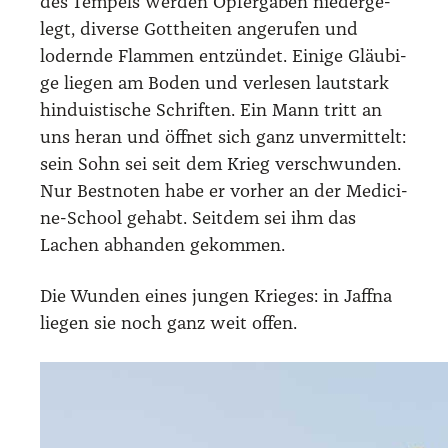
des Tem­pels wer­den Opfer­ga­ben nie­der­ge­
legt, diver­se Gott­hei­ten ange­ru­fen und
lodern­de Flam­men ent­zün­det. Eini­ge Gläu­bi­
ge lie­gen am Boden und ver­le­sen laut­stark
hin­du­is­ti­sche Schrif­ten. Ein Mann tritt an
uns her­an und öff­net sich ganz unver­mit­telt:
sein Sohn sei seit dem Krieg ver­schwun­den.
Nur Best­no­ten habe er vor­her an der Medi­ci­
ne-School gehabt. Seit­dem sei ihm das
Lachen abhan­den gekom­men.
Die Wun­den eines jun­gen Krie­ges: in Jaff­na
lie­gen sie noch ganz weit offen.