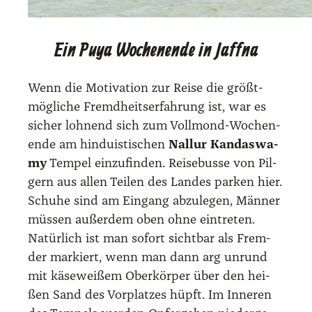
Ein Puya Wochenende in Jaffna
Wenn die Moti­va­ti­on zur Rei­se die größt­
mög­li­che Fremd­heits­er­fah­rung ist, war es
sicher loh­nend sich zum Voll­mond-Wochen­
en­de am hin­du­is­ti­schen
Nal­lur Kan­das­wa­
my
Tem­pel ein­zu­fin­den. Rei­se­bus­se von Pil­
gern aus allen Tei­len des Lan­des par­ken hier.
Schu­he sind am Ein­gang abzu­le­gen, Män­ner
müs­sen außer­dem oben ohne ein­tre­ten.
Natür­lich ist man sofort sicht­bar als Frem­
der mar­kiert, wenn man dann arg unrund
mit käse­wei­ßem Ober­kör­per über den hei­
ßen Sand des Vor­plat­zes hüpft. Im Inne­ren