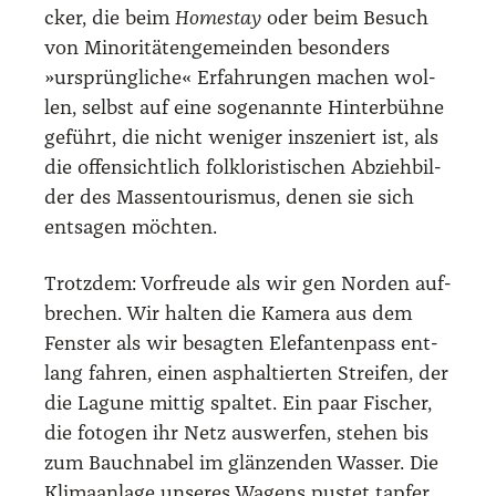
cker, die beim
Homestay
oder beim Besuch
von Mino­ri­tä­ten­ge­mein­den beson­ders
»ursprüng­li­che« Erfah­run­gen machen wol­
len, selbst auf eine soge­nann­te Hin­ter­büh­ne
geführt, die nicht weni­ger insze­niert ist, als
die offen­sicht­lich folk­lo­ris­ti­schen Abzieh­bil­
der des Mas­sen­tou­ris­mus, denen sie sich
ent­sa­gen möch­ten.
Trotz­dem: Vor­freu­de als wir gen Nor­den auf­
bre­chen. Wir hal­ten die Kame­ra aus dem
Fens­ter als wir besag­ten Ele­fan­ten­pass ent­
lang fah­ren, einen asphal­tier­ten Strei­fen, der
die Lagu­ne mit­tig spal­tet. Ein paar Fischer,
die foto­gen ihr Netz aus­wer­fen, ste­hen bis
zum Bauch­na­bel im glän­zen­den Was­ser. Die
Kli­ma­an­la­ge unse­res Wagens pus­tet tap­fer