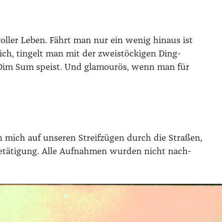
 vol­ler Leben. Fährt man nur ein wenig hin­aus ist
ich, tin­gelt man mit der zwei­stö­cki­gen Ding-
 Dim Sum speist. Und gla­mou­rös, wenn man für
en mich auf unse­ren Streif­zü­gen durch die Stra­ßen,
Betä­ti­gung. Alle Auf­nah­men wur­den nicht nach­