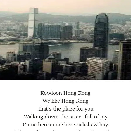
Kow­loon Hong Kong
We like Hong Kong
That’s the place for you
Wal­king down the street full of joy
Come here come here ricks­haw boy