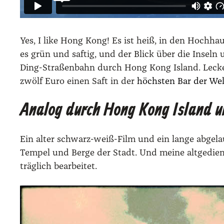
Yes, I like Hong Kong! Es ist heiß, in den Hoch­haus
es grün und saf­tig, und der Blick über die Inseln un
Ding-Stra­ßen­bahn durch Hong Kong Island. Lecke
zwölf Euro einen Saft in der
höchs­ten Bar der Wel
Analog durch Hong Kong Island 
Ein alter schwarz-weiß-Film und ein lan­ge abge­lau­f
Tem­pel und Ber­ge der Stadt. Und mei­ne alt­ge­dien
träg­lich bear­bei­tet.