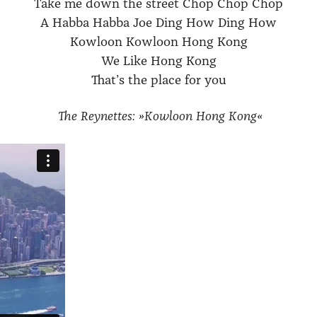
Take me down the street Chop Chop Chop
A Hab­ba Hab­ba Joe Ding How Ding How
Kow­loon Kow­loon Hong Kong
We Like Hong Kong
That’s the place for you
The Reynet­tes: »Kow­loon Hong Kong«