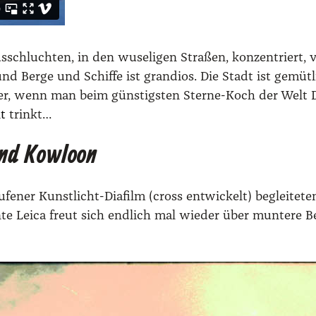
­schluch­ten, in den wuse­li­gen Stra­ßen, kon­zen­triert,
d Ber­ge und Schif­fe ist gran­di­os. Die Stadt ist gemüt­l
r, wenn man beim güns­tigs­ten Ster­ne-Koch der Welt
t
trinkt…
und Kowloon
e­ner Kunst­licht-Dia­film (cross ent­wi­ckelt) beglei­te­t
­te Lei­ca freut sich end­lich mal wie­der über mun­te­re 