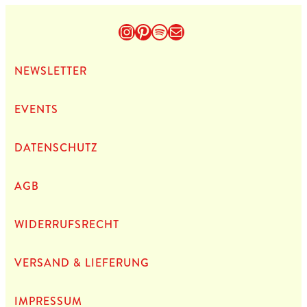
Instagram
Pinterest
Spotify
E-Mail
NEWS­LET­TER
EVENTS
DATEN­SCHUTZ
AGB
WIDERRUFSRECHT
VERSAND & LIEFERUNG
IMPRES­SUM