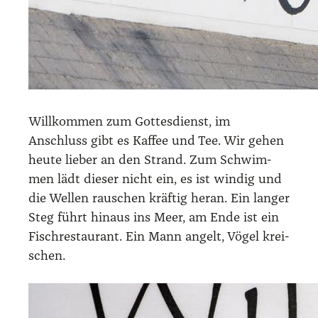
Will­kom­men zum Got­tes­dienst, im
Anschluss gibt es Kaf­fee und Tee. Wir gehen
heu­te lie­ber an den Strand. Zum Schwim­
men lädt die­ser nicht ein, es ist win­dig und
die Wel­len rau­schen kräf­tig her­an. Ein lan­ger
Steg führt hin­aus ins Meer, am Ende ist ein
Fisch­re­stau­rant. Ein Mann angelt, Vögel krei­
schen.