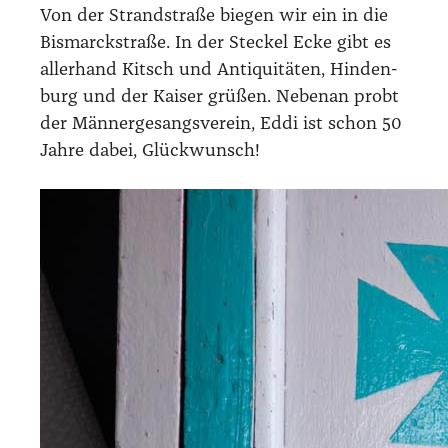
Von der Strand­stra­ße bie­gen wir ein in die
Bis­marck­stra­ße. In der Ste­ckel Ecke gibt es
aller­hand Kitsch und Anti­qui­tä­ten, Hin­den­
burg und der Kai­ser grü­ßen. Neben­an probt
der Män­ner­ge­sangs­ver­ein, Eddi ist schon 50
Jah­re dabei, Glück­wunsch!