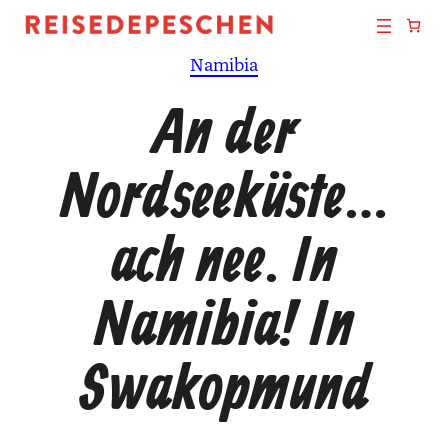
Zum
Inhalt
Namibia
springen
An der
Nordseeküste…
ach nee. In
Namibia! In
Swakopmund