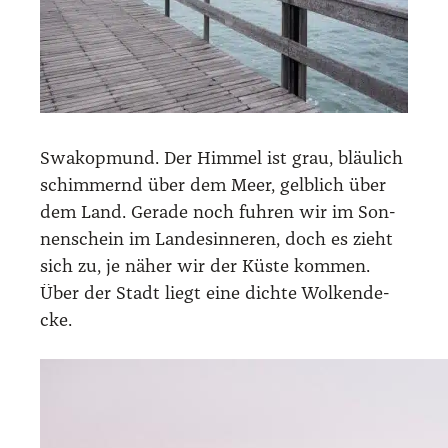
Swa­kop­mund. Der Him­mel ist grau, bläu­lich
schim­mernd über dem Meer, gelb­lich über
dem Land. Gera­de noch fuh­ren wir im Son­
nen­schein im Lan­des­in­ne­ren, doch es zieht
sich zu, je näher wir der Küs­te kom­men.
Über der Stadt liegt eine dich­te Wol­ken­de­
cke.