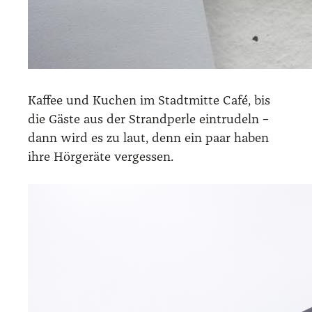
Kaf­fee und Kuchen im Stadt­mit­te Café, bis
die Gäs­te aus der Strand­per­le ein­tru­deln –
dann wird es zu laut, denn ein paar haben
ihre Hör­ge­rä­te ver­ges­sen.