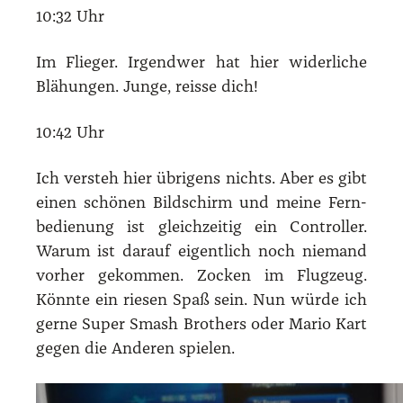
10:32 Uhr
Im Flie­ger. Irgend­wer hat hier wider­li­che
Blä­hun­gen. Jun­ge, reis­se dich!
10:42 Uhr
Ich ver­steh hier übri­gens nichts. Aber es gibt
einen schö­nen Bild­schirm und mei­ne Fern­
be­die­nung ist gleich­zei­tig ein Con­trol­ler.
War­um ist dar­auf eigent­lich noch nie­mand
vor­her gekom­men. Zocken im Flug­zeug.
Könn­te ein rie­sen Spaß sein. Nun wür­de ich
ger­ne Super Smash Brot­hers oder Mario Kart
gegen die Ande­ren spie­len.