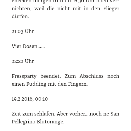
che­cken mor­gen früh um 6:30 Uhr noch ver­
nich­ten, weil die nicht mit in den Flie­ger
dür­fen.
21:03 Uhr
Vier Dosen.…..
22:22 Uhr
Fress­par­ty been­det. Zum Abschluss noch
einen Pud­ding mit den Fin­gern.
19.2.2016, 00:10
Zeit zum schla­fen. Aber vorher.…noch ne San
Pel­le­gri­no Blut­oran­ge.