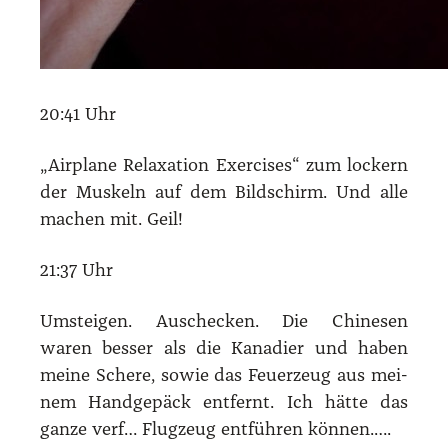
20:41 Uhr
„Air­plane Rela­xa­ti­on Exer­ci­s­es“ zum lockern
der Mus­keln auf dem Bild­schirm. Und alle
machen mit. Geil!
21:37 Uhr
Umstei­gen. Aus­che­cken. Die Chi­ne­sen
waren bes­ser als die Kana­di­er und haben
mei­ne Sche­re, sowie das Feu­er­zeug aus mei­
nem Hand­ge­päck ent­fernt. Ich hät­te das
gan­ze verf… Flug­zeug ent­füh­ren kön­nen.….