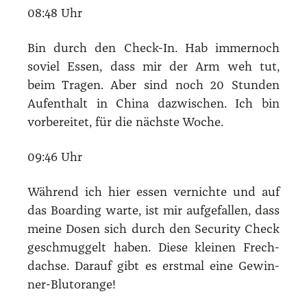
08:48 Uhr
Bin durch den Check-In. Hab immer­noch
soviel Essen, dass mir der Arm weh tut,
beim Tra­gen. Aber sind noch 20 Stun­den
Auf­ent­halt in Chi­na dazwi­schen. Ich bin
vor­be­rei­tet, für die nächs­te Woche.
09:46 Uhr
Wäh­rend ich hier essen ver­nich­te und auf
das Boar­ding war­te, ist mir auf­ge­fal­len, dass
mei­ne Dosen sich durch den Secu­ri­ty Check
geschmug­gelt haben. Die­se klei­nen Frech­
dach­se. Dar­auf gibt es erst­mal eine Gewin­
ner-Blut­oran­ge!