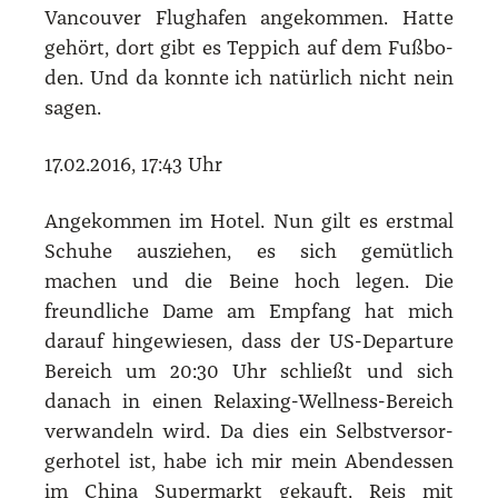
Van­cou­ver Flug­ha­fen ange­kom­men. Hat­te
gehört, dort gibt es Tep­pich auf dem Fuß­bo­
den. Und da konn­te ich natür­lich nicht nein
sagen.
17.02.2016, 17:43 Uhr
Ange­kom­men im Hotel. Nun gilt es erst­mal
Schu­he aus­zie­hen, es sich gemüt­lich
machen und die Bei­ne hoch legen. Die
freund­li­che Dame am Emp­fang hat mich
dar­auf hin­ge­wie­sen, dass der US-Depar­tu­re
Bereich um 20:30 Uhr schließt und sich
danach in einen Rela­xing-Well­ness-Bereich
ver­wan­deln wird. Da dies ein Selbst­ver­sor­
ger­ho­tel ist, habe ich mir mein Abend­essen
im Chi­na Super­markt gekauft. Reis mit