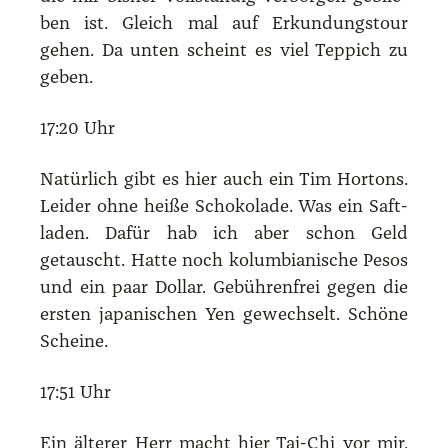
ben ist. Gleich mal auf Erkun­dungs­tour
gehen. Da unten scheint es viel Tep­pich zu
geben.
17:20 Uhr
Natür­lich gibt es hier auch ein Tim Hor­tons.
Lei­der ohne hei­ße Scho­ko­la­de. Was ein Saft­
la­den. Dafür hab ich aber schon Geld
getauscht. Hat­te noch kolum­bia­ni­sche Pesos
und ein paar Dol­lar. Gebüh­ren­frei gegen die
ers­ten japa­ni­schen Yen gewech­selt. Schö­ne
Schei­ne.
17:51 Uhr
Ein älte­rer Herr macht hier Tai-Chi vor mir.