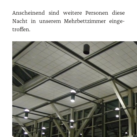
Anschei­nend sind wei­te­re Per­so­nen die­se
Nacht in unse­rem Mehr­bett­zim­mer ein­ge­
trof­fen.