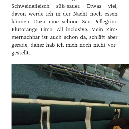
Schwei­ne­fleisch süß-sau­er. Etwas viel,
davon wer­de ich in der Nacht noch essen
kön­nen. Dazu eine schö­ne San Pel­le­gri­no
Blut­oran­ge Limo. All inclu­si­ve. Mein Zim­
mer­nach­bar ist auch schon da, schläft aber
gera­de, daher hab ich mich noch nicht vor­
ge­stellt.