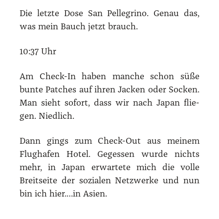
Die letz­te Dose San Pel­le­gri­no. Genau das,
was mein Bauch jetzt brauch.
10:37 Uhr
Am Check-In haben man­che schon süße
bun­te Patches auf ihren Jacken oder Socken.
Man sieht sofort, dass wir nach Japan flie­
gen. Nied­lich.
Dann gings zum Check-Out aus mei­nem
Flug­ha­fen Hotel. Geges­sen wur­de nichts
mehr, in Japan erwar­te­te mich die vol­le
Breit­sei­te der sozia­len Netz­wer­ke und nun
bin ich hier.…in Asi­en.