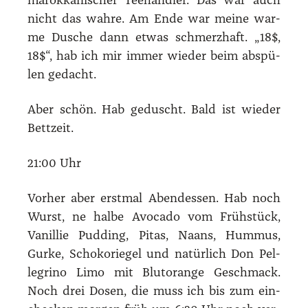
marok­ka­ni­scher Tee­händ­ler. Das war auch
nicht das wah­re. Am Ende war mei­ne war­
me Dusche dann etwas schmerz­haft. „18$,
18$“, hab ich mir immer wie­der beim abspü­
len gedacht.
Aber schön. Hab geduscht. Bald ist wie­der
Bett­zeit.
21:00 Uhr
Vor­her aber erst­mal Abend­essen. Hab noch
Wurst, ne hal­be Avo­ca­do vom Früh­stück,
Vanil­lie Pud­ding, Pitas, Naans, Hum­mus,
Gur­ke, Scho­ko­rie­gel und natür­lich Don Pel­
le­gri­no Limo mit Blut­oran­ge Geschmack.
Noch drei Dosen, die muss ich bis zum ein­