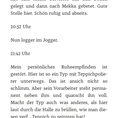
gelegt und dann nach Mek­ka gebe­tet. Gute
Stel­le hier. Schön ruhig und abseits.
20:57 Uhr
Nun log­ger im Jog­ger.
21:42 Uhr
Mein per­sön­li­ches Ruhe­emp­fin­den ist
gestört. Hier ist so ein Typ mit Tep­pich­po­lie­
rer unter­wegs. Das ist ansich nicht so
schlimm. Aber sein Vor­ar­bei­ter steht per­ma­
nent neben ihm und quatscht ihn voll.
Macht der Typ auch was ande­res, als hier
laut durch die Hal­le zu brül­len, wie man die­
sen verf… Tep­pich zu rei­ni­gen hat?