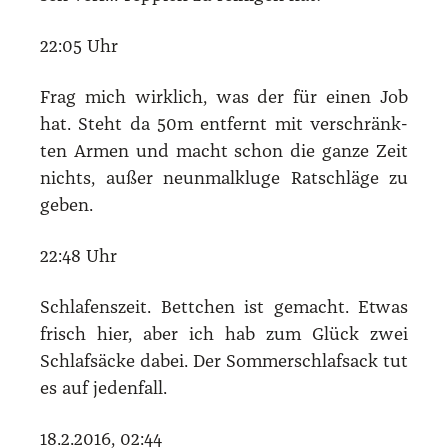
22:05 Uhr
Frag mich wirk­lich, was der für einen Job
hat. Steht da 50m ent­fernt mit ver­schränk­
ten Armen und macht schon die gan­ze Zeit
nichts, außer neun­mal­klu­ge Rat­schlä­ge zu
geben.
22:48 Uhr
Schla­fens­zeit. Bett­chen ist gemacht. Etwas
frisch hier, aber ich hab zum Glück zwei
Schlaf­sä­cke dabei. Der Som­mer­schlaf­sack tut
es auf jeden­fall.
18.2.2016, 02:44