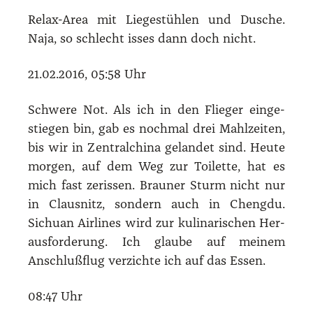
Relax-Area mit Lie­ge­stüh­len und Dusche.
Naja, so schlecht isses dann doch nicht.
21.02.2016, 05:58 Uhr
Schwe­re Not. Als ich in den Flie­ger ein­ge­
stie­gen bin, gab es noch­mal drei Mahl­zei­ten,
bis wir in Zen­tral­chi­na gelan­det sind. Heu­te
mor­gen, auf dem Weg zur Toi­let­te, hat es
mich fast zeris­sen. Brau­ner Sturm nicht nur
in Claus­nitz, son­dern auch in Cheng­du.
Sichu­an Air­lines wird zur kuli­na­ri­schen Her­
aus­for­de­rung. Ich glau­be auf mei­nem
Anschluß­flug ver­zich­te ich auf das Essen.
08:47 Uhr