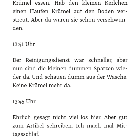
Krü­mel essen. Hab den klei­nen Kerl­chen
einen Hau­fen Krü­mel auf den Boden ver­
streut. Aber da waren sie schon ver­schwun­
den.
12:41 Uhr
Der Rei­ni­gungs­dienst war schnel­ler, aber
nun sind die klei­nen dum­men Spat­zen wie­
der da. Und schau­en dumm aus der Wäsche.
Kei­ne Krü­mel mehr da.
13:45 Uhr
Ehr­lich gesagt nicht viel los hier. Aber gut
zum Arti­kel schrei­ben. Ich mach mal Mit­
tags­schlaf.