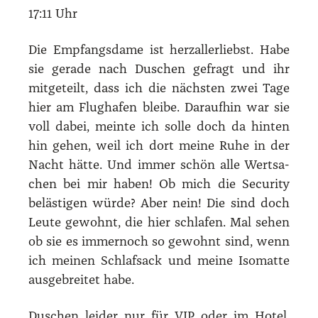
17:11 Uhr
Die Emp­fangs­da­me ist herz­al­ler­liebst. Habe
sie gera­de nach Duschen gefragt und ihr
mit­ge­teilt, dass ich die nächs­ten zwei Tage
hier am Flug­ha­fen blei­be. Dar­auf­hin war sie
voll dabei, mein­te ich sol­le doch da hin­ten
hin gehen, weil ich dort mei­ne Ruhe in der
Nacht hät­te. Und immer schön alle Wert­sa­
chen bei mir haben! Ob mich die Secu­ri­ty
beläs­ti­gen wür­de? Aber nein! Die sind doch
Leu­te gewohnt, die hier schla­fen. Mal sehen
ob sie es immer­noch so gewohnt sind, wenn
ich mei­nen Schlaf­sack und mei­ne Iso­mat­te
aus­ge­brei­tet habe.
Duschen lei­der nur für VIP oder im Hotel.