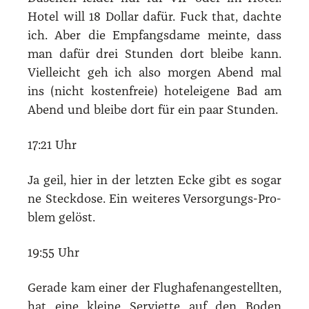
Hotel will 18 Dol­lar dafür. Fuck that, dach­te
ich. Aber die Emp­fangs­da­me mein­te, dass
man dafür drei Stun­den dort blei­be kann.
Viel­leicht geh ich also mor­gen Abend mal
ins (nicht kos­ten­freie) hotel­ei­ge­ne Bad am
Abend und blei­be dort für ein paar Stun­den.
17:21 Uhr
Ja geil, hier in der letz­ten Ecke gibt es sogar
ne Steck­do­se. Ein wei­te­res Ver­sor­gungs-Pro­
blem gelöst.
19:55 Uhr
Gera­de kam einer der Flug­ha­fen­an­ge­stell­ten,
hat eine klei­ne Ser­vi­et­te auf den Boden