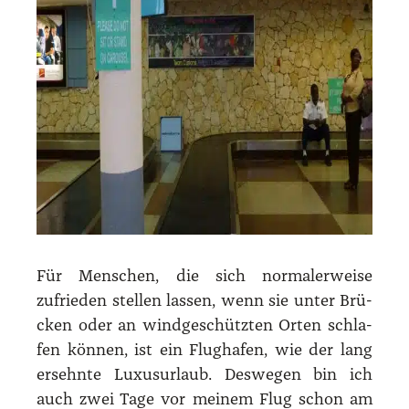
Für Men­schen, die sich nor­ma­ler­wei­se
zufrie­den stel­len las­sen, wenn sie unter Brü­
cken oder an wind­ge­schütz­ten Orten schla­
fen kön­nen, ist ein Flug­ha­fen, wie der lang
ersehn­te Luxus­ur­laub. Des­we­gen bin ich
auch zwei Tage vor mei­nem Flug schon am