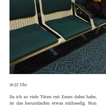
16:37 Uhr
Da ich so vie­le Tüten mit Essen dabei habe,
ist das her­um­lau­fen etwas müh­see­lig. Nun