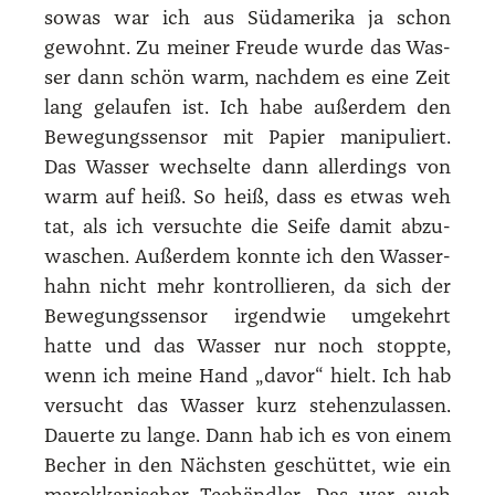
sowas war ich aus Süd­ame­ri­ka ja schon
gewohnt. Zu mei­ner Freu­de wur­de das Was­
ser dann schön warm, nach­dem es eine Zeit
lang gelau­fen ist. Ich habe außer­dem den
Bewe­gungs­sen­sor mit Papier mani­pu­liert.
Das Was­ser wech­sel­te dann aller­dings von
warm auf heiß. So heiß, dass es etwas weh
tat, als ich ver­such­te die Sei­fe damit abzu­
wa­schen. Außer­dem konn­te ich den Was­ser­
hahn nicht mehr kon­trol­lie­ren, da sich der
Bewe­gungs­sen­sor irgend­wie umge­kehrt
hat­te und das Was­ser nur noch stopp­te,
wenn ich mei­ne Hand „davor“ hielt. Ich hab
ver­sucht das Was­ser kurz ste­hen­zu­las­sen.
Dau­er­te zu lan­ge. Dann hab ich es von einem
Becher in den Nächs­ten geschüt­tet, wie ein