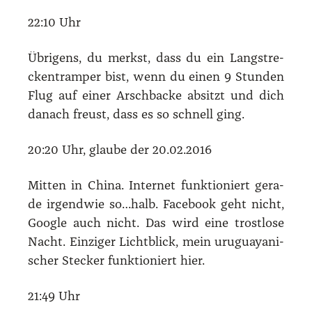
22:10 Uhr
Übri­gens, du merkst, dass du ein Lang­stre­
cken­tram­per bist, wenn du einen 9 Stun­den
Flug auf einer Arsch­ba­cke absitzt und dich
danach freust, dass es so schnell ging.
20:20 Uhr, glau­be der 20.02.2016
Mit­ten in Chi­na. Inter­net funk­tio­niert gera­
de irgend­wie so…halb. Face­book geht nicht,
Goog­le auch nicht. Das wird eine trost­lo­se
Nacht. Ein­zi­ger Licht­blick, mein uru­gua­ya­ni­
scher Ste­cker funk­tio­niert hier.
21:49 Uhr