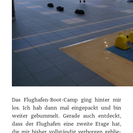
Das Flug­ha­fen-Boot-Camp ging hin­ter mir
los. Ich hab dann mal ein­ge­packt und bin
wei­ter gebum­melt. Gera­de auch ent­deckt,
dass der Flug­ha­fen eine zwei­te Eta­ge hat,
die mir bis­her voll­stän­dig ver­bor­gen geblie­