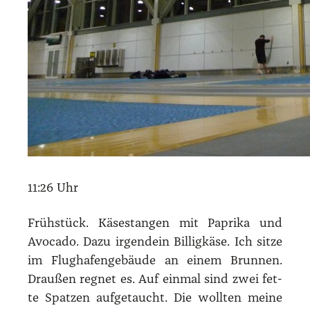
11:26 Uhr
Früh­stück. Käse­stan­gen mit Papri­ka und
Avo­ca­do. Dazu irgend­ein Bil­lig­kä­se. Ich sit­ze
im Flug­ha­fen­ge­bäu­de an einem Brun­nen.
Drau­ßen reg­net es. Auf ein­mal sind zwei fet­
te Spat­zen auf­ge­taucht. Die woll­ten mei­ne