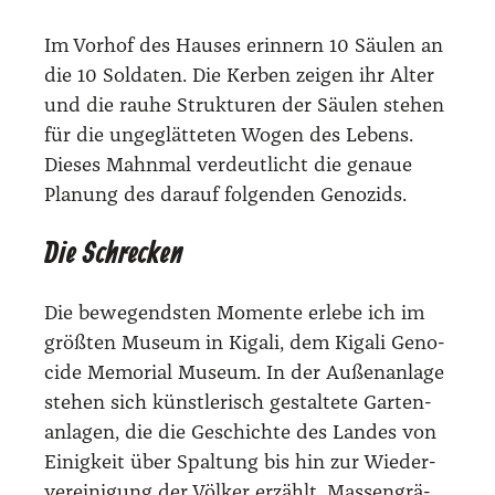
Im Vor­hof des Hau­ses erin­nern 10 Säu­len an
die 10 Sol­da­ten. Die Ker­ben zei­gen ihr Alter
und die rau­he Struk­tu­ren der Säu­len ste­hen
für die unge­glät­te­ten Wogen des Lebens.
Die­ses Mahn­mal ver­deut­licht die genaue
Pla­nung des dar­auf fol­gen­den Geno­zids.
Die Schrecken
Die bewe­gends­ten Momen­te erle­be ich im
größ­ten Muse­um in Kiga­li, dem Kiga­li Geno­
ci­de Memo­ri­al Muse­um. In der Außen­an­la­ge
ste­hen sich künst­le­risch gestal­te­te Gar­ten­
an­la­gen, die die Geschich­te des Lan­des von
Einig­keit über Spal­tung bis hin zur Wie­der­
ver­ei­ni­gung der Völ­ker erzählt, Mas­sen­grä­