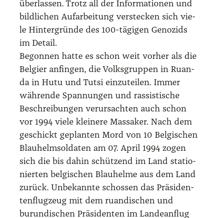
über­las­sen. Trotz all der Infor­ma­tio­nen und
bild­li­chen Auf­ar­bei­tung ver­ste­cken sich vie­
le Hin­ter­grün­de des 100-tägi­gen Geno­zids
im Detail.
Begon­nen hat­te es schon weit vor­her als die
Bel­gi­er anfin­gen, die Volks­grup­pen in Ruan­
da in Hutu und Tut­si ein­zu­tei­len. Immer
wäh­ren­de Span­nun­gen und ras­sis­ti­sche
Beschrei­bun­gen ver­ur­sach­ten auch schon
vor 1994 vie­le klei­ne­re Mas­sa­ker. Nach dem
geschickt geplan­ten Mord von 10 Bel­gi­schen
Blau­helm­sol­da­ten am 07. April 1994 zogen
sich die bis dahin schüt­zend im Land sta­tio­
nier­ten bel­gi­schen Blau­hel­me aus dem Land
zurück. Unbe­kann­te schos­sen das Prä­si­den­
ten­flug­zeug mit dem ruan­di­schen und
burun­di­schen Prä­si­den­ten im Lan­de­an­flug