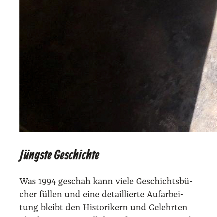
Jüngste Geschichte
Was 1994 geschah kann vie­le Geschichts­bü­
cher fül­len und eine detail­lier­te Auf­ar­bei­
tung bleibt den His­to­ri­kern und Gelehr­ten