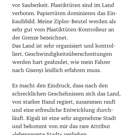
vor Sau­ber­keit. Plas­tik­tü­ten sind im Land
ver­bo­ten. Papier­tü­ten domi­nie­ren das Ein­
kaufs­bild. Mei­ne Ziploc-Beu­tel wer­den als
sehr gut vom Plas­tik­tü­ten-Kon­trol­leur an
der Gren­ze bezeich­net.
Das Land ist sehr orga­ni­siert und kon­trol­
liert. Geschwin­dig­keits­über­schrei­tun­gen
wer­den hart geahn­det, wie mein Fah­rer
nach Gise­nyi leid­lich erfah­ren muss.
Es macht den Ein­druck, dass nach den
schreck­li­chen Gescheh­nis­sen sich das Land,
von star­ker Hand regiert, zusam­men rauft
und eine erfreu­li­che Ent­wick­lung durch­
läuft. Kiga­li ist eine sehr ange­neh­me Stadt
und bekommt von mir das rare Attri­but
»lebens­wer­te Stadt« ver­lie­hen.