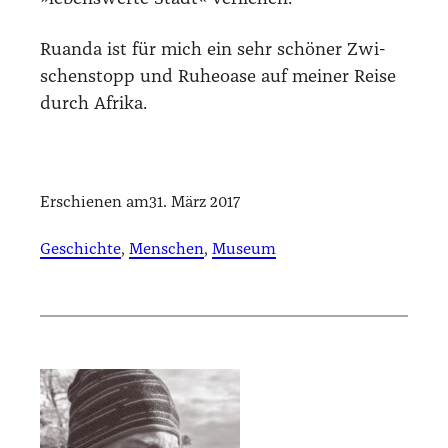
Ruan­da ist für mich ein sehr schö­ner Zwi­
schen­stopp und Ruhe­oa­se auf mei­ner Rei­se
durch Afri­ka.
Erschienen am
31. März 2017
Geschichte
, 
Menschen
, 
Museum