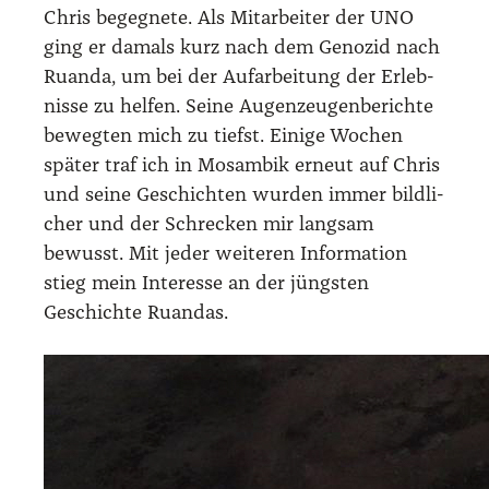
Chris begeg­ne­te. Als Mit­ar­bei­ter der UNO
ging er damals kurz nach dem Geno­zid nach
Ruan­da, um bei der Auf­ar­bei­tung der Erleb­
nis­se zu hel­fen. Sei­ne Augen­zeu­gen­be­rich­te
beweg­ten mich zu tiefst. Eini­ge Wochen
spä­ter traf ich in Mosam­bik erneut auf Chris
und sei­ne Geschich­ten wur­den immer bild­li­
cher und der Schre­cken mir lang­sam
bewusst. Mit jeder wei­te­ren Infor­ma­ti­on
stieg mein Inter­es­se an der jüngs­ten
Geschich­te Ruan­das.