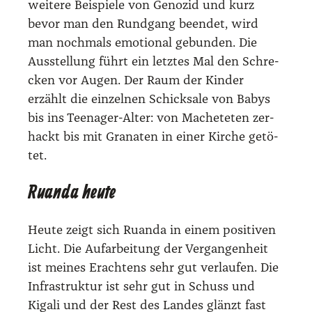
wei­te­re Bei­spie­le von Geno­zid und kurz
bevor man den Rund­gang been­det, wird
man noch­mals emo­tio­nal gebun­den. Die
Aus­stel­lung führt ein letz­tes Mal den Schre­
cken vor Augen. Der Raum der Kin­der
erzählt die ein­zel­nen Schick­sa­le von Babys
bis ins Teen­ager-Alter: von Mache­te­ten zer­
hackt bis mit Gra­na­ten in einer Kir­che getö­
tet.
Ruanda heute
Heu­te zeigt sich Ruan­da in einem posi­ti­ven
Licht. Die Auf­ar­bei­tung der Ver­gan­gen­heit
ist mei­nes Erach­tens sehr gut ver­lau­fen. Die
Infra­struk­tur ist sehr gut in Schuss und
Kiga­li und der Rest des Lan­des glänzt fast