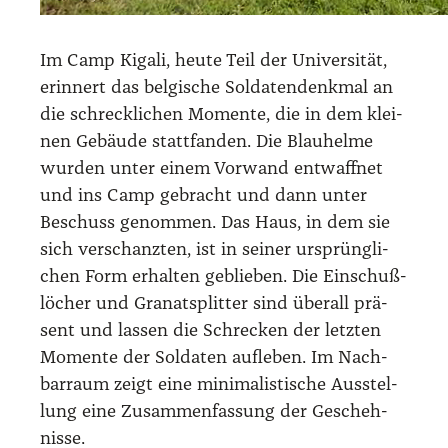
Im Camp Kiga­li, heu­te Teil der Uni­ver­si­tät,
erin­nert das bel­gi­sche Sol­da­ten­denk­mal an
die schreck­li­chen Momen­te, die in dem klei­
nen Gebäu­de statt­fan­den. Die Blau­hel­me
wur­den unter einem Vor­wand ent­waff­net
und ins Camp gebracht und dann unter
Beschuss genom­men. Das Haus, in dem sie
sich ver­schanz­ten, ist in sei­ner ursprüng­li­
chen Form erhal­ten geblie­ben. Die Ein­schuß­
lö­cher und Gra­nat­split­ter sind über­all prä­
sent und las­sen die Schre­cken der letz­ten
Momen­te der Sol­da­ten auf­le­ben. Im Nach­
bar­raum zeigt eine mini­ma­lis­ti­sche Aus­stel­
lung eine Zusam­men­fas­sung der Gescheh­
nis­se.