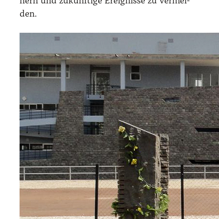
nern und zukünf­ti­ge Ereig­nis­se zu ver­mei­
den.