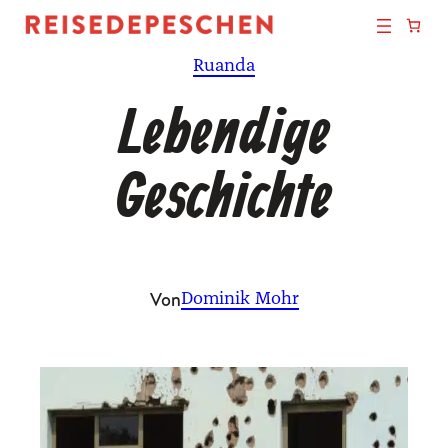
Zum
Inhalt
Ruanda
springen
Lebendige
Geschichte
Von
Dominik Mohr