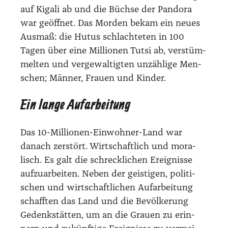
auf Kiga­li ab und die Büch­se der Pan­do­ra
war geöff­net. Das Mor­den bekam ein neu­es
Aus­maß: die Hutus schlach­te­ten in 100
Tagen über eine Mil­lio­nen Tut­si ab, ver­stüm­
mel­ten und ver­ge­wal­tig­ten unzäh­li­ge Men­
schen; Män­ner, Frau­en und Kin­der.
Ein lange Aufarbeitung
Das 10-Mil­lio­nen-Ein­woh­ner-Land war
danach zer­stört. Wirt­schaft­lich und mora­
lisch. Es galt die schreck­li­chen Ereig­nis­se
auf­zu­ar­bei­ten. Neben der geis­ti­gen, poli­ti­
schen und wirt­schaft­li­chen Auf­ar­bei­tung
schaff­ten das Land und die Bevöl­ke­rung
Gedenk­stät­ten, um an die Grau­en zu erin­