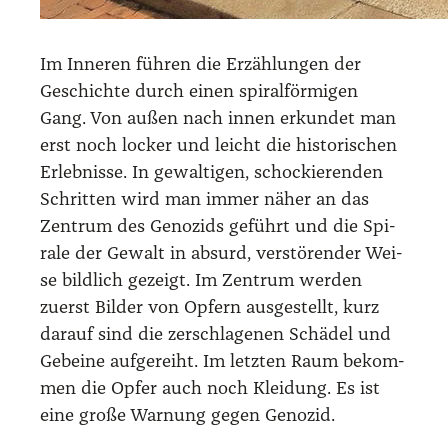
Im Inne­ren füh­ren die Erzäh­lun­gen der
Geschich­te durch einen spi­ral­för­mi­gen
Gang. Von außen nach innen erkun­det man
erst noch locker und leicht die his­to­ri­schen
Erleb­nis­se. In gewal­ti­gen, scho­ckie­ren­den
Schrit­ten wird man immer näher an das
Zen­trum des Geno­zids geführt und die Spi­
ra­le der Gewalt in absurd, ver­stö­ren­der Wei­
se bild­lich gezeigt. Im Zen­trum wer­den
zuerst Bil­der von Opfern aus­ge­stellt, kurz
dar­auf sind die zer­schla­ge­nen Schä­del und
Gebei­ne auf­ge­reiht. Im letz­ten Raum bekom­
men die Opfer auch noch Klei­dung. Es ist
eine gro­ße War­nung gegen Geno­zid.