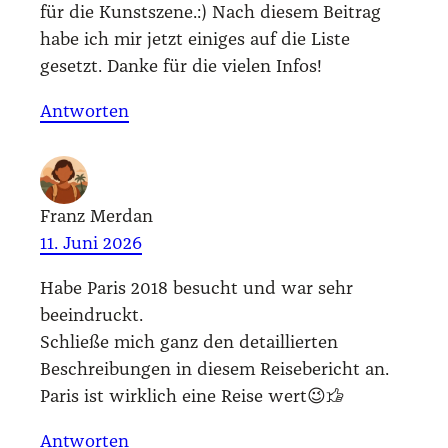
für die Kunst­sze­ne.:) Nach die­sem Bei­trag
habe ich mir jetzt eini­ges auf die Lis­te
gesetzt. Dan­ke für die vie­len Infos!
Antworten
Franz Merdan
11. Juni 2026
Habe Paris 2018 besucht und war sehr
beein­druckt.
Schlie­ße mich ganz den detail­lier­ten
Beschrei­bun­gen in die­sem Rei­se­be­richt an.
Paris ist wirk­lich eine Rei­se wert😉👍
Antworten