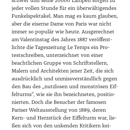
schwer und sei­ne 20000 Lam­pen sor­gen zu
jeder vol­len Stun­de für ein über­wäl­ti­gen­des
Fun­kel­spek­ta­kel. Man mag es kaum glau­ben,
aber die eiser­ne Dame von Paris war nicht
immer so popu­lär wie heu­te. Aus­ge­rech­net
am Valen­tins­tag des Jah­res 1887 ver­öf­fent­
lich­te die Tages­zei­tung Le Temps ein Pro­
test­schrei­ben, unter­zeich­net von einer
beacht­li­chen Grup­pe von Schrift­stel­lern,
Malern und Archi­tek­ten jener Zeit, die sich
aus­drück­lich und unmiss­ver­ständ­lich gegen
den Bau des „nutz­lo­sen und mons­trö­sen Eif­
fel­turms“, wie sie ihn bezeich­ne­ten, posi­tio­
nier­ten. Doch die Besu­cher der famo­sen
Pari­ser Welt­aus­stel­lung von 1889, deren
Kern- und Herz­stück der Eif­fel­turm war, lie­
ßen sich von den unken­den Kri­ti­kern kei­