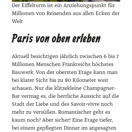
Der Eif­fel­turm ist ein Anzie­hungs­punkt für
Mil­lio­nen von Rei­sen­den aus allen Ecken der
Welt
Paris von oben erleben
Aktu­ell besich­ti­gen jähr­lich zwi­schen 6 bis 7
Mil­lio­nen Men­schen Frank­reichs höchs­tes
Bau­werk. Von der obers­ten Eta­ge kann man
bei kla­rer Sicht bis zu 80 Kilo­me­ter weit
schau­en. Nur die klit­ze­klei­ne Cham­pa­gner-
Bar ver­mag es, die herr­li­che Aus­sicht auf die
Stadt der Lie­be und des Savoir-viv­re noch
mehr zu ver­sü­ßen. Roman­ti­scher geht es
kaum noch? Aber sicher! Eine Eta­ge tie­fer,
bei einem gepfleg­ten Din­ner im ange­sag­ten