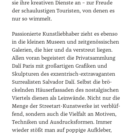
sie ihre krea­ti­ven Diens­te an – zur Freu­de
der schau­lus­ti­gen Tou­ris­ten, von denen es
nur so wim­melt.
Pas­sio­nier­te Kunst­lieb­ha­ber zieht es eben­so
in die klei­nen Muse­en und zeit­ge­nös­si­schen
Gale­rien, die hier und da ver­streut lie­gen.
Allen vor­an begeis­tert die Pri­vat­samm­lung
Dalí Paris mit groß­ar­ti­gen Gra­fi­ken und
Skulp­tu­ren des exzen­trisch-extra­va­gan­ten
Sur­rea­lis­ten Sal­va­dor Dalí. Selbst die brö­
ckeln­den Häu­ser­fas­sa­den des nost­al­gi­schen
Vier­tels die­nen als Lein­wän­de. Nicht nur die
Men­ge der Street­art-Kunst­wer­ke ist ver­blüf­
fend, son­dern auch die Viel­falt an Moti­ven,
Tech­ni­ken und Aus­drucks­for­men. Immer
wie­der stößt man auf pop­pi­ge Auf­kle­ber,