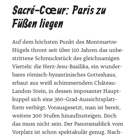
Sacré-Cœur: Paris zu
Füßen liegen
Auf dem höchs­ten Punkt des Mont­mart­re-
Hügels thront seit über 110 Jah­ren das unbe­
strit­te­ne Schmuck­stück des gleich­na­mi­gen
Vier­tels: die Herz-Jesu-Basi­li­ka, ein wun­der­
ba­res römisch-byzan­ti­ni­sches Got­tes­haus,
erbaut aus weiß schim­mern­dem Châ­teau-
Lan­don-Stein, in des­sen impo­san­ter Haupt­
kup­pel sich eine 360-Grad-Aus­sichts­platt­
form ver­birgt. Vor­aus­ge­setzt, man ist bereit,
wei­te­re 300 Stu­fen hin­auf­zu­stei­gen. Doch
das muss nicht sein. Der Pan­ora­ma­blick vom
Vor­platz ist schon spek­ta­ku­lär genug. Nach­