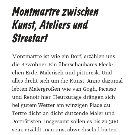
Montmartre zwischen
Kunst, Ateliers und
Streetart
Mont­mart­re ist wie ein Dorf, erzäh­len uns
die Bewoh­ner. Ein über­schau­ba­res Fleck­
chen Erde. Male­risch und pit­to­resk. Und
alles dreht sich um die Kunst. Anno dazu­mal
leb­ten Maler­grö­ßen wie van Gogh, Picas­so
und Renoir hier. Heut­zu­ta­ge drän­gen sich
bei gutem Wet­ter am win­zi­gen Place du
Tert­re dicht an dicht dut­zen­de Maler und
Por­trä­tis­ten. Ins­ge­samt sol­len es bis zu 300
sein, erzählt man uns, abwech­selnd bie­ten