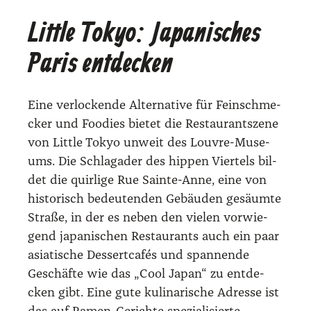
Little Tokyo: Japanisches
Paris entdecken
Eine ver­lo­cken­de Alter­na­ti­ve für Fein­schme­
cker und Foo­dies bie­tet die Restau­rant­sze­ne
von Litt­le Tokyo unweit des Lou­vre-Muse­
ums. Die Schlag­ader des hip­pen Vier­tels bil­
det die quir­li­ge Rue Sain­te-Anne, eine von
his­to­risch bedeu­ten­den Gebäu­den gesäum­te
Stra­ße, in der es neben den vie­len vor­wie­
gend japa­ni­schen Restau­rants auch ein paar
asia­ti­sche Des­sert­ca­fés und span­nen­de
Geschäf­te wie das „Cool Japan“ zu ent­de­
cken gibt. Eine gute kuli­na­ri­sche Adres­se ist