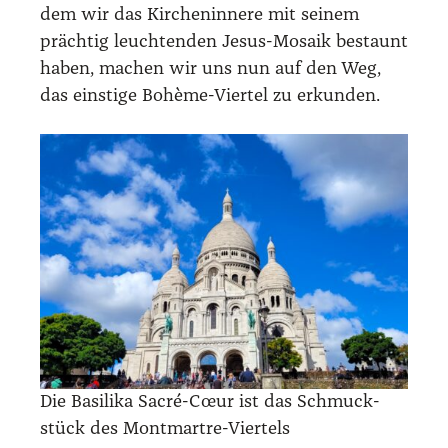
dem wir das Kir­chen­in­ne­re mit sei­nem
präch­tig leuch­ten­den Jesus-Mosa­ik bestaunt
haben, machen wir uns nun auf den Weg,
das eins­ti­ge Bohè­me-Vier­tel zu erkun­den.
Die Basi­li­ka Sacré-Cœur ist das Schmuck­
stück des Mont­mart­re-Vier­tels