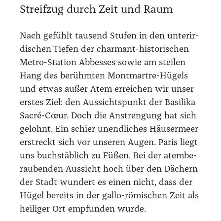
Streif­zug durch Zeit und Raum
Nach gefühlt tau­send Stu­fen in den unter­ir­
di­schen Tie­fen der char­mant-his­to­ri­schen
Metro-Sta­ti­on Abbes­ses sowie am stei­len
Hang des berühm­ten Mont­mart­re-Hügels
und etwas außer Atem errei­chen wir unser
ers­tes Ziel: den Aus­sichts­punkt der Basi­li­ka
Sacré-Cœur. Doch die Anstren­gung hat sich
gelohnt. Ein schier unend­li­ches Häu­ser­meer
erstreckt sich vor unse­ren Augen. Paris liegt
uns buch­stäb­lich zu Füßen. Bei der atem­be­
rau­ben­den Aus­sicht hoch über den Dächern
der Stadt wun­dert es einen nicht, dass der
Hügel bereits in der gal­lo-römi­schen Zeit als
hei­li­ger Ort emp­fun­den wur­de.