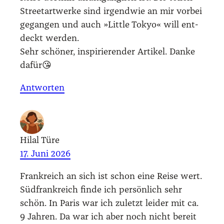
Street­art­wer­ke sind irgend­wie an mir vor­bei
gegan­gen und auch »Litt­le Tokyo« will ent­
deckt wer­den.
Sehr schö­ner, inspi­rie­ren­der Arti­kel. Dan­ke
dafür😘
Antworten
Hilal Türe
17. Juni 2026
Frank­reich an sich ist schon eine Rei­se wert.
Süd­frank­reich fin­de ich per­sön­lich sehr
schön. In Paris war ich zuletzt lei­der mit ca.
9 Jah­ren. Da war ich aber noch nicht bereit