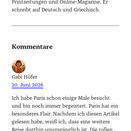
Printzeitungen und Online-Magazine. Er
schreibt auf Deutsch und Griechisch.
Kommentare
Gabi Höfer
20. Juni 2026
Ich habe Paris schon eini­ge Male besucht
und bin noch immer begeis­tert. Paris hat ein
beson­de­res Flair. Nach­dem ich die­sen Arti­kel
gele­sen habe, weiß ich, dass eine wei­te­re
Rei­se dort­hin unum­gäng­lich ist. Die tol­len