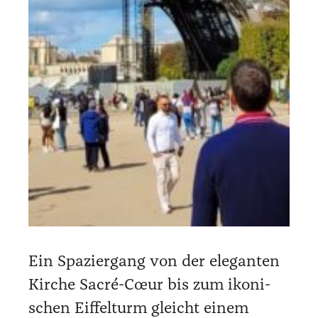
Ein Spa­zier­gang von der ele­gan­ten
Kir­che Sacré-Cœur bis zum iko­ni­
schen Eif­fel­turm gleicht einem