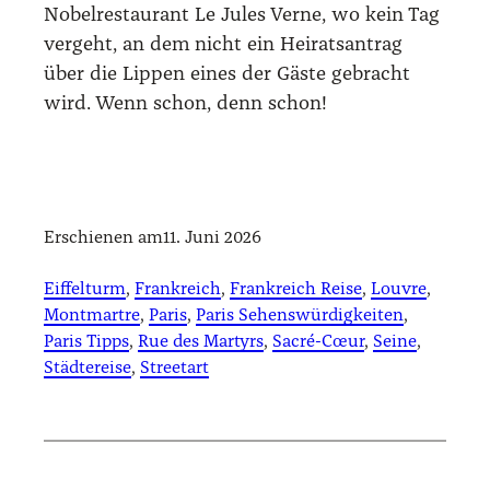
Nobel­re­stau­rant Le Jules Ver­ne, wo kein Tag
ver­geht, an dem nicht ein Hei­rats­an­trag
über die Lip­pen eines der Gäs­te gebracht
wird. Wenn schon, denn schon!
Erschienen am
11. Juni 2026
Eiffelturm
, 
Frankreich
, 
Frankreich Reise
, 
Louvre
, 
Montmartre
, 
Paris
, 
Paris Sehenswürdigkeiten
, 
Paris Tipps
, 
Rue des Martyrs
, 
Sacré-Cœur
, 
Seine
, 
Städtereise
, 
Streetart