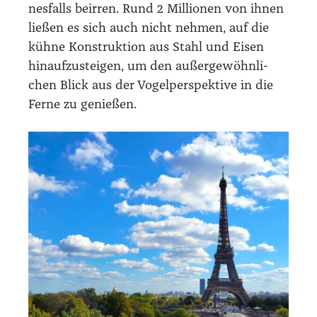
nes­falls beir­ren. Rund 2 Mil­lio­nen von ihnen
lie­ßen es sich auch nicht neh­men, auf die
küh­ne Kon­struk­ti­on aus Stahl und Eisen
hin­auf­zu­stei­gen, um den außer­ge­wöhn­li­
chen Blick aus der Vogel­per­spek­ti­ve in die
Fer­ne zu genie­ßen.