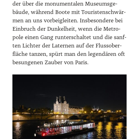
der über die monu­men­ta­len Muse­ums­ge­
bäu­de, wäh­rend Boo­te mit Tou­ris­ten­schwär­
men an uns vor­bei­glei­ten. Ins­be­son­de­re bei
Ein­bruch der Dun­kel­heit, wenn die Metro­
po­le einen Gang run­ter­schal­tet und die sanf­
ten Lich­ter der Later­nen auf der Fluss­ober­
flä­che tan­zen, spürt man den legen­dä­ren oft
besun­ge­nen Zau­ber von Paris.