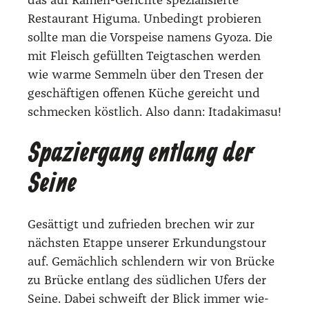
das auf Ramen-Gerich­te spe­zia­li­sier­te
Restau­rant Higu­ma. Unbe­dingt pro­bie­ren
soll­te man die Vor­spei­se namens Gyo­za. Die
mit Fleisch gefüll­ten Teig­ta­schen wer­den
wie war­me Sem­meln über den Tre­sen der
geschäf­ti­gen offe­nen Küche gereicht und
schme­cken köst­lich. Also dann: Itad­aki­ma­su!
Spaziergang entlang der
Seine
Gesät­tigt und zufrie­den bre­chen wir zur
nächs­ten Etap­pe unse­rer Erkun­dungs­tour
auf. Gemäch­lich schlen­dern wir von Brü­cke
zu Brü­cke ent­lang des süd­li­chen Ufers der
Sei­ne. Dabei schweift der Blick immer wie­