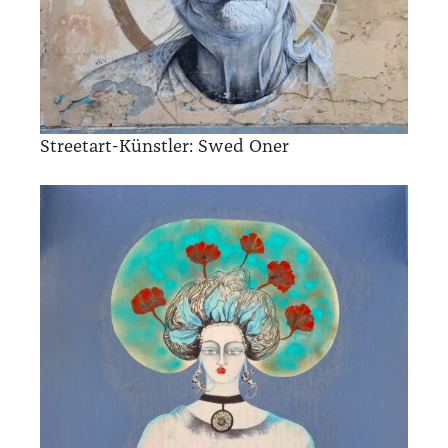
Street­art-Künst­ler: Swed Oner