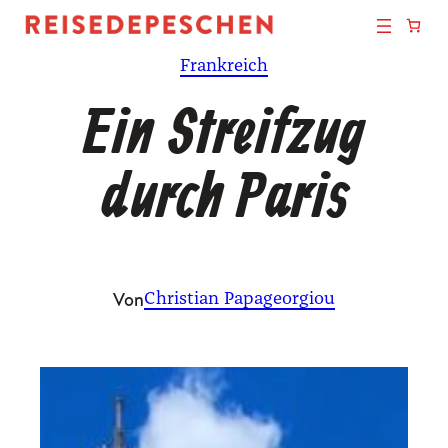
Zum
Inhalt
Frankreich
springen
Ein Streifzug
durch Paris
Von
Christian Papageorgiou