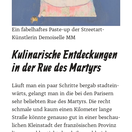
Ein fabel­haf­tes Pas­te-up der Street­art-
Künst­le­rin Demoi­sel­le MM
Kulinarische Entdeckungen
in der Rue des Martyrs
Läuft man ein paar Schrit­te berg­ab stadt­ein­
wärts, gelangt man in die bei den Pari­sern
sehr belieb­ten Rue des Mar­tyrs. Die recht
schma­le und kaum einen Kilo­me­ter lan­ge
Stra­ße könn­te genau­so gut in einer beschau­
li­chen Klein­stadt der fran­zö­si­schen Pro­vinz