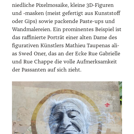
nied­li­che Pixel­mo­sai­ke, klei­ne 3D-Figu­ren
und ‑mas­ken (meist gefer­tigt aus Kunst­stoff
oder Gips) sowie packen­de Pas­te-ups und
Wand­ma­le­rei­en. Ein pro­mi­nen­tes Bei­spiel ist
das raf­fi­nier­te Por­trät einer alten Dame des
figu­ra­ti­ven Künst­lers Mathieu Tau­pe­n­as ali­
as Swed Oner, das an der Ecke Rue Gabri­el­le
und Rue Chap­pe die vol­le Auf­merk­sam­keit
der Pas­san­ten auf sich zieht.