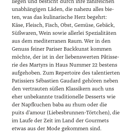
lie­gen und besticht durch ihre zahl­rei­chen
unab­hän­gi­gen Läden, die nahe­zu alles bie­
ten, was das kuli­na­ri­sche Herz begehrt:
Käse, Fleisch, Fisch, Obst, Gemü­se, Gebäck,
Süß­wa­ren, Wein sowie aller­lei Spe­zia­li­tä­ten
aus dem medi­ter­ra­nen Raum. Wer in den
Genuss fei­ner Pari­ser Back­kunst kom­men
möch­te, der ist in der lie­bens­wer­ten Pâtis­se­
rie des Mar­tyrs in Haus Num­mer 22 bes­tens
auf­ge­ho­ben. Zum Reper­toire des talen­tier­ten
Patis­siers Sébas­tien Gau­dard gehö­ren neben
den ver­trau­ten süßen Klas­si­kern auch uns
eher unbe­kann­te tra­di­tio­nel­le Des­serts wie
der Napf­ku­chen baba au rhum oder die
puits d’a­mour (Lie­bes­brun­nen-Tört­chen), die
im Lau­fe der Zeit im Land der Gour­mets
etwas aus der Mode gekom­men sind.