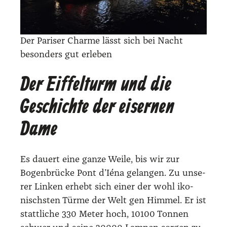
Der Pari­ser Charme lässt sich bei Nacht
beson­ders gut erle­ben
Der Eiffelturm und die
Geschichte der eisernen
Dame
Es dau­ert eine gan­ze Wei­le, bis wir zur
Bogen­brü­cke Pont d’Ié­na gelan­gen. Zu unse­
rer Lin­ken erhebt sich einer der wohl iko­
nischs­ten Tür­me der Welt gen Him­mel. Er ist
statt­li­che 330 Meter hoch, 10100 Ton­nen