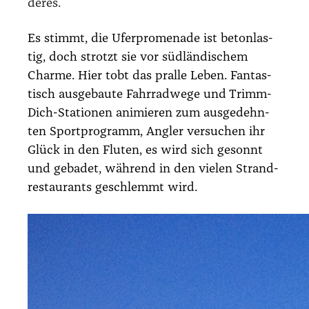
de­res.
Es stimmt, die Ufer­pro­me­na­de ist beton­las­
tig, doch strotzt sie vor süd­län­di­schem
Charme. Hier tobt das pral­le Leben. Fan­tas­
tisch aus­ge­bau­te Fahr­rad­we­ge und Trimm-
Dich-Sta­tio­nen ani­mie­ren zum aus­ge­dehn­
ten Sport­pro­gramm, Ang­ler ver­su­chen ihr
Glück in den Flu­ten, es wird sich gesonnt
und geba­det, wäh­rend in den vie­len Strand­
re­stau­rants geschlemmt wird.