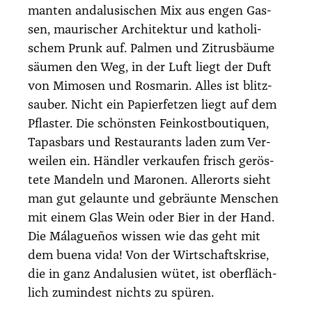
man­ten anda­lu­si­schen Mix aus engen Gas­
sen, mau­ri­scher Archi­tek­tur und katho­li­
schem Prunk auf. Pal­men und Zitrus­bäu­me
säu­men den Weg, in der Luft liegt der Duft
von Mimo­sen und Ros­ma­rin. Alles ist blitz­
sauber. Nicht ein Papier­fet­zen liegt auf dem
Pflas­ter. Die schöns­ten Fein­kost­bou­ti­quen,
Tapas­bars und Restau­rants laden zum Ver­
wei­len ein. Händ­ler ver­kau­fen frisch gerös­
te­te Man­deln und Maro­nen. Aller­orts sieht
man gut gelaun­te und gebräun­te Men­schen
mit einem Glas Wein oder Bier in der Hand.
Die Mála­gue­ños wis­sen wie das geht mit
dem bue­na vida! Von der Wirt­schafts­kri­se,
die in ganz Anda­lu­si­en wütet, ist ober­fläch­
lich zumin­dest nichts zu spü­ren.