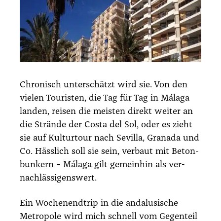
Chro­nisch unter­schätzt wird sie. Von den
vie­len Tou­ris­ten, die Tag für Tag in Mála­ga
lan­den, rei­sen die meis­ten direkt wei­ter an
die Strän­de der Cos­ta del Sol, oder es zieht
sie auf Kul­tur­tour nach Sevil­la, Gra­na­da und
Co. Häss­lich soll sie sein, ver­baut mit Beton­
bun­kern – Mála­ga gilt gemein­hin als ver­
nach­läs­si­gens­wert.
Ein Wochen­end­trip in die anda­lu­si­sche
Metro­po­le wird mich schnell vom Gegen­teil