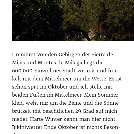
Umrahmt von den Gebir­gen der Sier­ra de
Mijas und Mon­tes de Mála­ga liegt die
600.000 Ein­woh­ner Stadt vor mit und fun­
kelt mit dem Mit­tel­meer um die Wet­te. Es ist
schon spät im Okto­ber und ich ste­he mit
bei­den Füßen im Mit­tel­meer. Mein Som­mer­
kleid weht mir um die Bei­ne und die Son­ne
brut­zelt mit beacht­li­chen 29 Grad auf mich
nie­der. Har­te Win­ter kennt man hier nicht.
Biki­ni­wet­ter Ende Okto­ber ist nichts Beson­