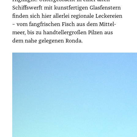
Schiffs­werft mit kunst­fer­ti­gen Glas­fens­tern
fin­den sich hier aller­lei regio­na­le Lecke­rei­en
– vom fang­fri­schen Fisch aus dem Mit­tel­
meer, bis zu hand­tel­ler­gro­ßen Pil­zen aus
dem nahe gele­ge­nen Ron­da.