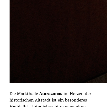
Die Markt­hal­le
Ata­raz­a­nas
im Her­zen der
his­to­ri­schen Alt­stadt ist ein beson­de­res
High­light. Unter­ge­bracht in einer alten