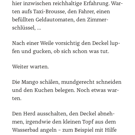
hier inzwi­schen reich­hal­ti­ge Erfah­rung. War­
ten aufs Taxi-Brous­se, den Fah­rer, einen
befüll­ten Geld­au­to­ma­ten, den Zim­mer­
schlüs­sel, …
Nach einer Wei­le vor­sich­tig den Deckel lup­
fen und gucken, ob sich schon was tut.
Wei­ter war­ten.
Die Man­go schä­len, mund­ge­recht schnei­den
und den Kuchen bele­gen. Noch etwas war­
ten.
Den Herd aus­schal­ten, den Deckel abneh­
men, irgend­wie den klei­nen Topf aus dem
Was­ser­bad angeln – zum Bei­spiel mit Hil­fe