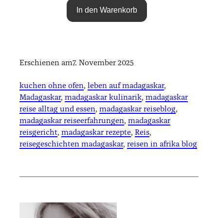
In den Warenkorb
Erschienen am
7. November 2025
kuchen ohne ofen
, 
leben auf madagaskar
, 
Madagaskar
, 
madagaskar kulinarik
, 
madagaskar
reise alltag und essen
, 
madagaskar reiseblog
, 
madagaskar reiseerfahrungen
, 
madagaskar
reisgericht
, 
madagaskar rezepte
, 
Reis
, 
reisegeschichten madagaskar
, 
reisen in afrika blog