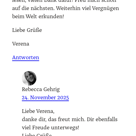
lesen, vie­len Dank dafür! Freu mich schon
auf die nächs­ten. Wei­ter­hin viel Ver­gnü­gen
beim Welt erkun­den!
Lie­be Grü­ße
Vere­na
Antworten
Rebecca Gehrig
24. November 2025
Lie­be Vere­na,
dan­ke dir, das freut mich. Dir eben­falls
viel Freu­de unter­wegs!
Lie­be Grü­ße