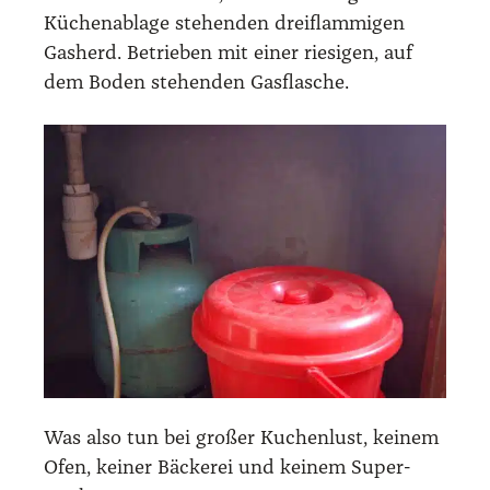
Küchen­ab­la­ge ste­hen­den dreiflam­mi­gen
Gas­herd. Betrie­ben mit einer rie­si­gen, auf
dem Boden ste­hen­den Gas­fla­sche.
Was also tun bei gro­ßer Kuchen­lust, kei­nem
Ofen, kei­ner Bäcke­rei und kei­nem Super­