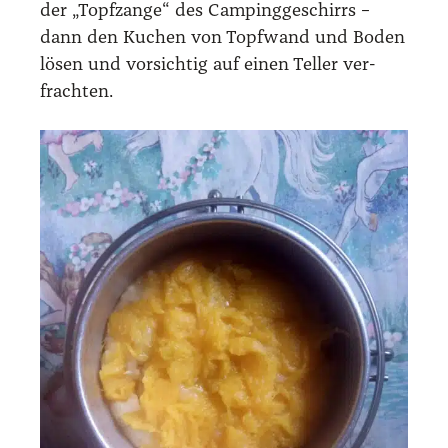
der „Topf­zan­ge“ des Cam­ping­ge­schirrs –
dann den Kuchen von Topf­wand und Boden
lösen und vor­sich­tig auf einen Tel­ler ver­
frach­ten.