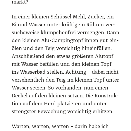
markt?
In einer klei­nen Schüs­sel Mehl, Zucker, ein
Ei und Was­ser unter kräf­ti­gem Rüh­ren ver­
suchs­wei­se klümp­chen­frei ver­men­gen. Dann
den klei­nen Alu-Cam­ping­topf innen gut ein­
ölen und den Teig vor­sich­tig hin­ein­fül­len.
Anschlie­ßend den etwas grö­ße­ren Alutopf
mit Was­ser befül­len und den klei­nen Topf
ins Was­ser­bad stel­len. Ach­tung – dabei nicht
ver­se­hent­lich den Teig im klei­nen Topf unter
Was­ser set­zen. So vor­han­den, nun einen
Deckel auf den klei­nen set­zen. Die Kon­struk­
ti­on auf dem Herd plat­zie­ren und unter
strengs­ter Bewa­chung vor­sich­tig erhit­zen.
War­ten, war­ten, war­ten – dar­in habe ich