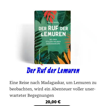
Der Ruf der Lemuren
Eine Rei­se nach Mada­gas­kar, um Lemu­ren zu
beob­ach­ten, wird ein Aben­teu­er vol­ler uner­
war­te­ter Begeg­nun­gen
20,00
€