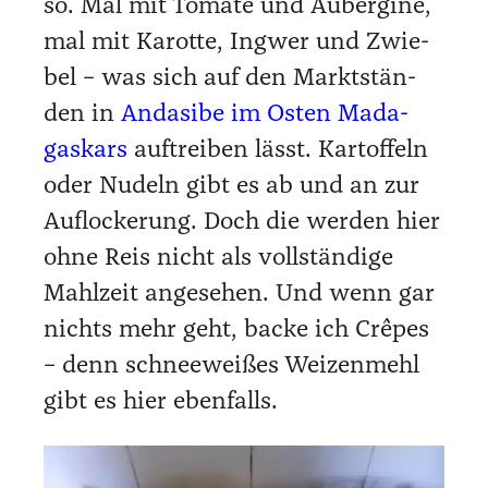
so. Mal mit Toma­te und Auber­gi­ne,
mal mit Karot­te, Ing­wer und Zwie­
bel – was sich auf den Markt­stän­
den in
Anda­si­be im Osten Mada­
gas­kars
auf­trei­ben lässt. Kar­tof­feln
oder Nudeln gibt es ab und an zur
Auf­lo­cke­rung. Doch die wer­den hier
ohne Reis nicht als voll­stän­di­ge
Mahl­zeit ange­se­hen. Und wenn gar
nichts mehr geht, backe ich Crê­pes
– denn schnee­wei­ßes Wei­zen­mehl
gibt es hier eben­falls.