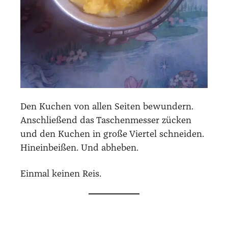
Den Kuchen von allen Sei­ten bewun­dern.
Anschlie­ßend das Taschen­mes­ser zücken
und den Kuchen in gro­ße Vier­tel schnei­den.
Hin­ein­bei­ßen. Und abhe­ben.
Ein­mal kei­nen Reis.