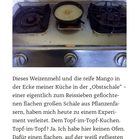
Die­ses Wei­zen­mehl und die rei­fe Man­go in
der Ecke mei­ner Küche in der „Obst­scha­le“ –
einer eigent­lich zum Reis­sie­ben gefloch­te­
nen fla­chen gro­ßen Scha­le aus Pflan­zen­fa­
sern, haben mich heu­te zu einem Expe­ri­
ment ver­lei­tet. Dem Topf-im-Topf-Kuchen.
Topf-im-Topf? Ja. Ich habe hier kei­nen Ofen.
Dafür einen fla­chen, auf der weiß geflies­ten