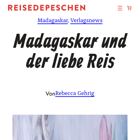
Zum
Inhalt
Madagaskar
, 
Verlagsnews
springen
Madagaskar und
der liebe Reis
Von
Rebecca Gehrig