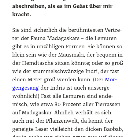
abschrei­ben, als es im Geäst über mir
kracht.
Sie sind sicher­lich die berühm­tes­ten Ver­tre­
ter der Fau­na Mada­gas­kars – die Lemu­ren
gibt es in unzäh­li­gen For­men. Sie kön­nen so
klein sein wie der Maus­ma­ki, der bequem in
der Hemd­ta­sche sit­zen könn­te; oder so groß
wie der stum­mel­schwän­zi­ge Indri, der fast
einen Meter groß wer­den kann. (Der
Mor­
gen­ge­sang
der Indris ist auch aus­ser­ge­
wöhn­lich!) Fast alle Lemu­ren sind ende­
misch, wie etwa 80 Pro­zent aller Tier­ras­sen
auf Mada­gas­kar. Ähn­lich ver­hält es sich
auch mit der Pflan­zen­welt, da kennt der
geneig­te Leser viel­leicht den dicken Bao­bab,