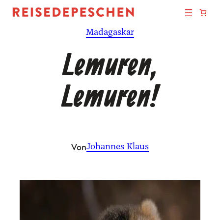
Zum
Inhalt
Madagaskar
springen
Lemuren,
Lemuren!
Von
Johannes Klaus