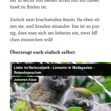
der in sechs von sie­ben Arten nur auf die­ser
Insel zu fin­den ist.
Zurück zum krach­sen­den Baum. Da oben sit­
zen sie, und krau­len ein­an­der. Das ist so put­
zig, dass man sich am liebs­ten ein, zwei Äff­
chen ein­ste­cken will!
Über­zeugt euch ein­fach selbst: