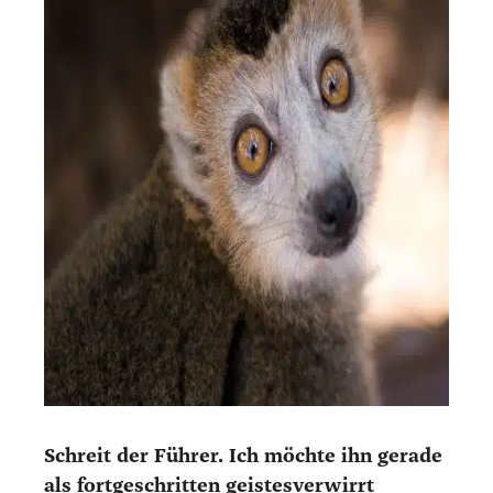
Schreit der Füh­rer. Ich möch­te ihn gera­de
als fort­ge­schrit­ten geis­tes­ver­wirrt