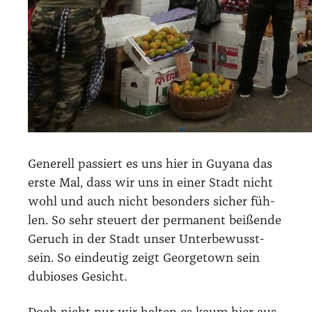
Gene­rell pas­siert es uns hier in Guya­na das
ers­te Mal, dass wir uns in einer Stadt nicht
wohl und auch nicht beson­ders sicher füh­
len. So sehr steu­ert der per­ma­nent bei­ßen­de
Geruch in der Stadt unser Unter­be­wusst­
sein. So ein­deu­tig zeigt George­town sein
dubio­ses Gesicht.