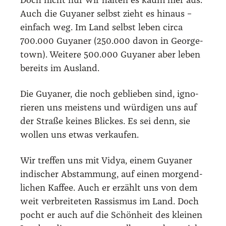
Doch nicht nur wir hal­ten es kaum hier aus.
Auch die Guya­ner selbst zieht es hin­aus –
ein­fach weg. Im Land selbst leben cir­ca
700.000 Guya­ner (250.000 davon in George­
town). Wei­te­re 500.000 Guya­ner aber leben
bereits im Aus­land.
Die Guya­ner, die noch geblie­ben sind, igno­
rie­ren uns meis­tens und wür­di­gen uns auf
der Stra­ße kei­nes Bli­ckes. Es sei denn, sie
wol­len uns etwas ver­kau­fen.
Wir tref­fen uns mit Vidya, einem Guya­ner
indi­scher Abstam­mung, auf einen mor­gend­
li­chen Kaf­fee. Auch er erzählt uns von dem
weit ver­brei­te­ten Ras­sis­mus im Land. Doch
pocht er auch auf die Schön­heit des klei­nen