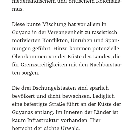
nie­der­län­di­schem und bri­ti­schem Kolo­nia­lis­
mus.
Die­se bun­te Mischung hat vor allem in
Guya­na in der Ver­gan­gen­heit zu ras­sis­tisch
moti­vier­ten Kon­flik­ten, Unru­hen und Span­
nun­gen geführt. Hin­zu kom­men poten­zi­el­le
Ölvor­kom­men vor der Küs­te des Lan­des, die
für Grenz­strei­tig­kei­ten mit den Nach­bar­staa­
ten sor­gen.
Die drei Dschun­gel­staa­ten sind spär­lich
bevöl­kert und dicht bewach­sen. Ledig­lich
eine befes­tig­te Stra­ße führt an der Küs­te der
Guya­nas ent­lang. Im Inne­ren der Län­der ist
kaum Infra­struk­tur vor­han­den. Hier
herrscht der dich­te Urwald.