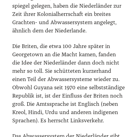
spie­gel gele­gen, haben die Nie­der­län­der zur
Zeit ihrer Kolo­ni­al­herr­schaft ein brei­tes
Grach­ten- und Abwas­ser­sys­tem ange­legt,
ähn­lich dem der Nie­der­lan­de.
Die Bri­ten, die etwa 100 Jah­re spä­ter in
George­town an die Macht kamen, fan­den
die Idee der Nie­der­län­der dann doch nicht
mehr so toll. Sie schüt­te­ten kur­zer­hand
einen Teil der Abwas­ser­sys­te­me wie­der zu.
Obwohl Guya­na seit 1970 eine selbst­stän­di­ge
Repu­blik ist, ist der Ein­fluss der Bri­ten noch
groß. Die Amts­spra­che ist Eng­lisch (neben
Kreol, Hin­di, Urdu und ande­ren indi­ge­nen
Spra­chen). Es herrscht Links­ver­kehr.
Das Abwas­ser­sys­tem der Nie­der­län­der gibt