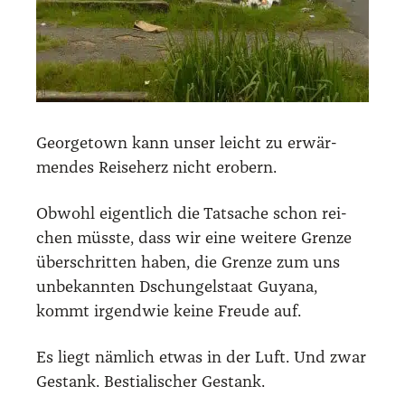
George­town kann unser leicht zu erwär­
men­des Rei­se­h­erz nicht erobern.
Obwohl eigent­lich die Tat­sa­che schon rei­
chen müss­te, dass wir eine wei­te­re Gren­ze
über­schrit­ten haben, die Gren­ze zum uns
unbe­kann­ten Dschun­gel­staat Guya­na,
kommt irgend­wie kei­ne Freu­de auf.
Es liegt näm­lich etwas in der Luft. Und zwar
Gestank. Bes­tia­li­scher Gestank.