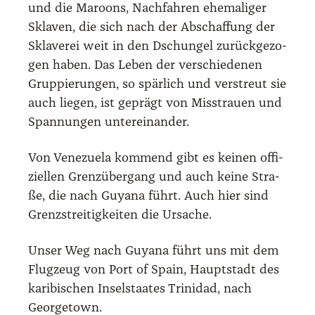
und die Maroons, Nach­fah­ren ehe­ma­li­ger
Skla­ven, die sich nach der Abschaf­fung der
Skla­ve­rei weit in den Dschun­gel zurück­ge­zo­
gen haben. Das Leben der ver­schie­de­nen
Grup­pie­run­gen, so spär­lich und ver­streut sie
auch lie­gen, ist geprägt von Miss­trau­en und
Span­nun­gen unter­ein­an­der.
Von Vene­zue­la kom­mend gibt es kei­nen offi­
zi­el­len Grenz­über­gang und auch kei­ne Stra­
ße, die nach Guya­na führt. Auch hier sind
Grenz­strei­tig­kei­ten die Ursa­che.
Unser Weg nach Guya­na führt uns mit dem
Flug­zeug von Port of Spain, Haupt­stadt des
kari­bi­schen Insel­staa­tes Tri­ni­dad, nach
George­town.