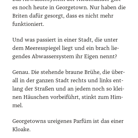
es noch heu­te in George­town. Nur haben die
Bri­ten dafür gesorgt, dass es nicht mehr
funk­tio­niert.
Und was pas­siert in einer Stadt, die unter
dem Mee­res­spie­gel liegt und ein brach lie­
gen­des Abwas­ser­sys­tem ihr Eigen nennt?
Genau. Die ste­hen­de brau­ne Brü­he, die über­
all in der gan­zen Stadt rechts und links ent­
lang der Stra­ßen und an jedem noch so klei­
nen Häus­chen vor­bei­führt, stinkt zum Him­
mel.
George­towns urei­ge­nes Par­füm ist das einer
Kloa­ke.