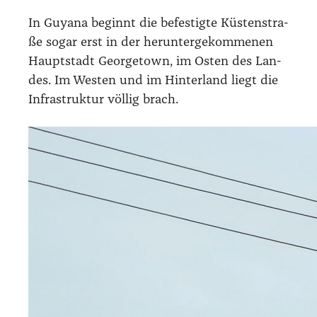
In Guya­na beginnt die befes­tig­te Küs­ten­stra­
ße sogar erst in der her­un­ter­ge­kom­me­nen
Haupt­stadt George­town, im Osten des Lan­
des. Im Wes­ten und im Hin­ter­land liegt die
Infra­struk­tur völ­lig brach.