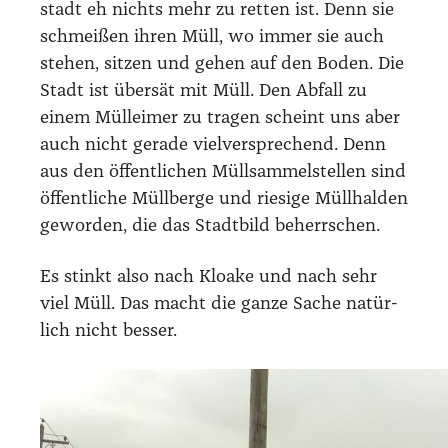
stadt eh nichts mehr zu ret­ten ist. Denn sie
schmei­ßen ihren Müll, wo immer sie auch
ste­hen, sit­zen und gehen auf den Boden. Die
Stadt ist über­sät mit Müll. Den Abfall zu
einem Müll­ei­mer zu tra­gen scheint uns aber
auch nicht gera­de viel­ver­spre­chend. Denn
aus den öffent­li­chen Müll­sam­mel­stel­len sind
öffent­li­che Müll­ber­ge und rie­si­ge Müll­hal­den
gewor­den, die das Stadt­bild beherr­schen.
Es stinkt also nach Kloa­ke und nach sehr
viel Müll. Das macht die gan­ze Sache natür­
lich nicht bes­ser.