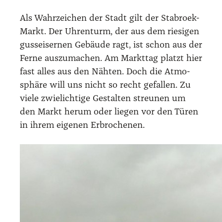
Als Wahr­zei­chen der Stadt gilt der Stabr­oek-
Markt. Der Uhren­turm, der aus dem rie­si­gen
guss­ei­ser­nen Gebäu­de ragt, ist schon aus der
Fer­ne aus­zu­ma­chen. Am Markt­tag platzt hier
fast alles aus den Näh­ten. Doch die Atmo­
sphä­re will uns nicht so recht gefal­len. Zu
vie­le zwie­lich­ti­ge Gestal­ten streu­nen um
den Markt her­um oder lie­gen vor den Türen
in ihrem eige­nen Erbro­che­nen.