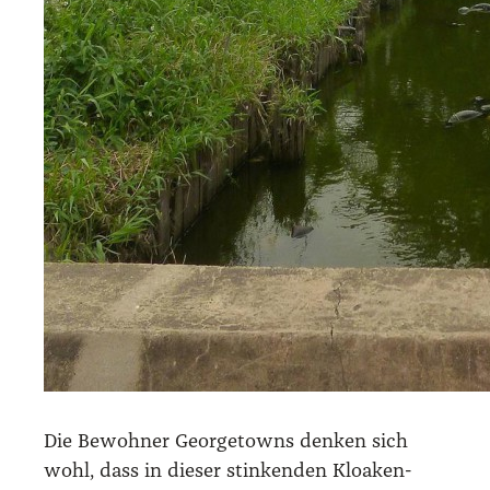
Die Bewoh­ner George­towns den­ken sich
wohl, dass in die­ser stin­ken­den Kloa­ken­