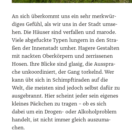
An sich über­kommt uns ein sehr merk­wür­
di­ges Gefühl, als wir uns in der Stadt umse­
hen. Die Häu­ser sind ver­fal­len und maro­de.
Vie­le abge­fuck­te Typen lun­gern in den Stra­
ßen der Innen­stadt umher. Hage­re Gestal­ten
mit nack­ten Ober­kör­pern und zer­ris­se­nen
Hosen. Ihre Bli­cke sind gla­sig, die Aus­spra­
che unko­or­di­niert, der Gang tor­kelnd. Wer
kann übt sich in Schimpf­ti­ra­den auf die
Welt, die meis­ten sind jedoch selbst dafür zu
aus­ge­brannt. Hier scheint jeder sein eige­nes
klei­nes Päck­chen zu tra­gen – ob es sich
dabei um ein Dro­gen- oder Alko­hol­pro­blem
han­delt, ist nicht immer gleich aus­zu­ma­
chen.