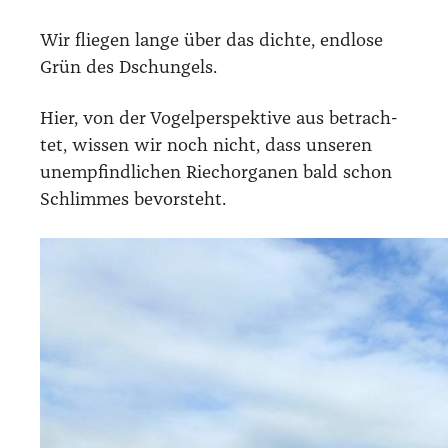
Wir flie­gen lan­ge über das dich­te, end­lo­se
Grün des Dschun­gels.
Hier, von der Vogel­per­spek­ti­ve aus betrach­
tet, wis­sen wir noch nicht, dass unse­ren
unemp­find­li­chen Riech­or­ga­nen bald schon
Schlim­mes bevor­steht.