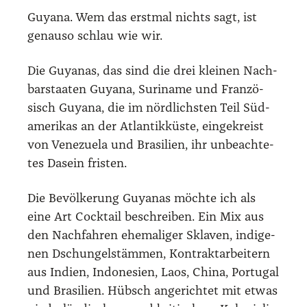
Guya­na. Wem das erst­mal nichts sagt, ist
genau­so schlau wie wir.
Die Guya­nas, das sind die drei klei­nen Nach­
bar­staa­ten Guya­na, Suri­na­me und Fran­zö­
sisch Guya­na, die im nörd­lichs­ten Teil Süd­
ame­ri­kas an der Atlan­tik­küs­te, ein­ge­kreist
von Vene­zue­la und Bra­si­li­en, ihr unbe­ach­te­
tes Dasein fris­ten.
Die Bevöl­ke­rung Guya­nas möch­te ich als
eine Art Cock­tail beschrei­ben. Ein Mix aus
den Nach­fah­ren ehe­ma­li­ger Skla­ven, indi­ge­
nen Dschun­gel­stäm­men, Kon­trakt­ar­bei­tern
aus Indi­en, Indo­ne­si­en, Laos, Chi­na, Por­tu­gal
und Bra­si­li­en. Hübsch ange­rich­tet mit etwas