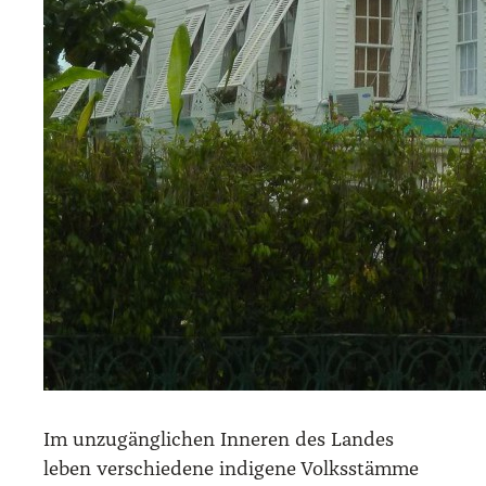
Im unzu­gäng­li­chen Inne­ren des Lan­des
leben ver­schie­de­ne indi­ge­ne Volks­stäm­me