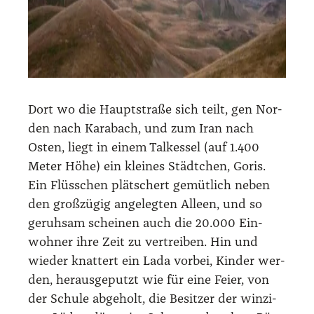
Dort wo die Haupt­stra­ße sich teilt, gen Nor­
den nach Kara­bach, und zum Iran nach
Osten, liegt in einem Tal­kes­sel (auf 1.400
Meter Höhe) ein klei­nes Städt­chen, Goris.
Ein Flüss­chen plät­schert gemüt­lich neben
den groß­zü­gig ange­leg­ten Alleen, und so
geruh­sam schei­nen auch die 20.000 Ein­
woh­ner ihre Zeit zu ver­trei­ben. Hin und
wie­der knat­tert ein Lada vor­bei, Kin­der wer­
den, her­aus­ge­putzt wie für eine Fei­er, von
der Schu­le abge­holt, die Besit­zer der win­zi­