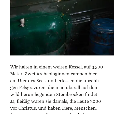
Wir hal­ten in einem wei­ten Kes­sel, auf 3.300
Meter; Zwei Archäo­lo­gin­nen cam­pen hier
am Ufer des Sees, und erfas­sen die unzäh­li­
gen Fels­gra­vu­ren, die man über­all auf den
wild her­um­lie­gen­den Stein­bro­cken fin­det.
Ja, flei­ßig waren sie damals, die Leu­te 7.000
vor Chris­tus, und haben Tie­re, Men­schen,