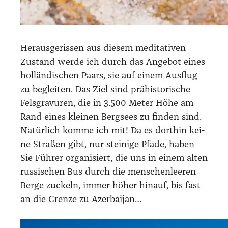
Her­aus­ge­ris­sen aus die­sem medi­ta­ti­ven
Zustand wer­de ich durch das Ange­bot eines
hol­län­di­schen Paars, sie auf einem Aus­flug
zu beglei­ten. Das Ziel sind prä­his­to­ri­sche
Fels­gra­vu­ren, die in 3.500 Meter Höhe am
Rand eines klei­nen Berg­sees zu fin­den sind.
Natür­lich kom­me ich mit! Da es dort­hin kei­
ne Stra­ßen gibt, nur stei­ni­ge Pfa­de, haben
Sie Füh­rer orga­ni­siert, die uns in einem alten
rus­si­schen Bus durch die men­schen­lee­ren
Ber­ge zuckeln, immer höher hin­auf, bis fast
an die Gren­ze zu Azer­bai­jan…