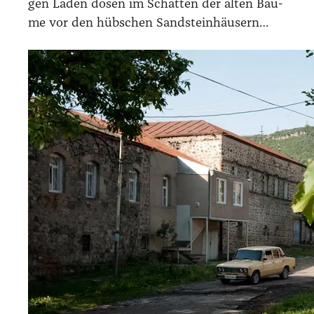
gen Läden dösen im Schat­ten der alten Bäu­
me vor den hüb­schen Sand­stein­häu­sern…