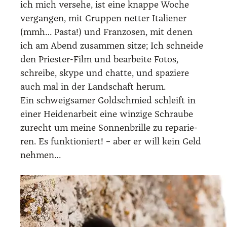
ich mich ver­se­he, ist eine knap­pe Woche
ver­gan­gen, mit Grup­pen net­ter Ita­lie­ner
(mmh… Pas­ta!) und Fran­zo­sen, mit denen
ich am Abend zusam­men sit­ze; Ich schnei­de
den Pries­ter-Film und bear­bei­te Fotos,
schrei­be, sky­pe und chat­te, und spa­zie­re
auch mal in der Land­schaft her­um.
Ein schweig­sa­mer Gold­schmied schleift in
einer Hei­den­ar­beit eine win­zi­ge Schrau­be
zurecht um mei­ne Son­nen­bril­le zu repa­rie­
ren. Es funk­tio­niert! – aber er will kein Geld
neh­men…