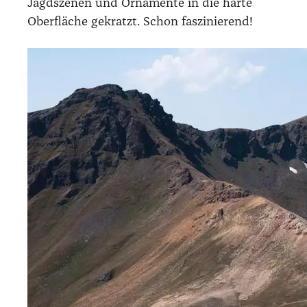
Jagd­sze­nen und Orna­men­te in die har­te
Ober­flä­che gekratzt. Schon fas­zi­nie­rend!