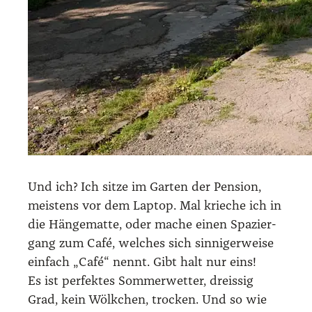
Und ich? Ich sit­ze im Gar­ten der Pen­si­on,
meis­tens vor dem Lap­top. Mal krie­che ich in
die Hän­ge­mat­te, oder mache einen Spa­zier­
gang zum Café, wel­ches sich sin­ni­ger­wei­se
ein­fach „Café“ nennt. Gibt halt nur eins!
Es ist per­fek­tes Som­mer­wet­ter, dreis­sig
Grad, kein Wölk­chen, tro­cken. Und so wie