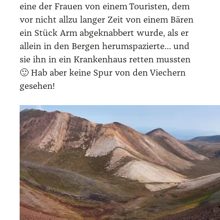
eine der Frau­en von einem Tou­ris­ten, dem
vor nicht all­zu lan­ger Zeit von einem Bären
ein Stück Arm abge­knab­bert wur­de, als er
allein in den Ber­gen her­um­spa­zier­te… und
sie ihn in ein Kran­ken­haus ret­ten muss­ten
🙂 Hab aber kei­ne Spur von den Vie­chern
gese­hen!