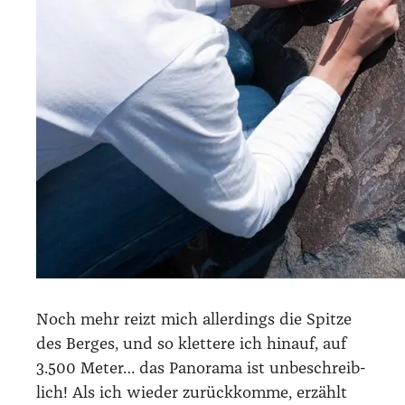
Noch mehr reizt mich aller­dings die Spit­ze
des Ber­ges, und so klet­te­re ich hin­auf, auf
3.500 Meter… das Pan­ora­ma ist unbe­schreib­
lich! Als ich wie­der zurück­kom­me, erzählt