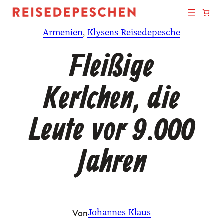
Zum
Inhalt
Armenien
, 
Klysens Reisedepesche
springen
Fleißige
Kerlchen, die
Leute vor 9.000
Jahren
Von
Johannes Klaus