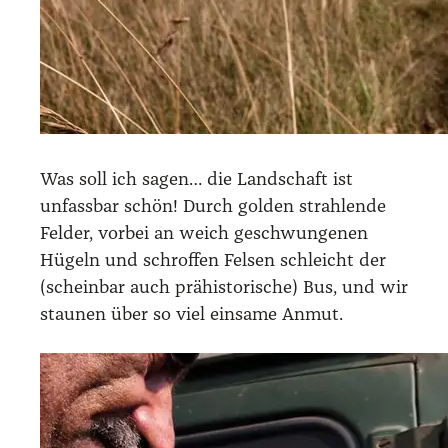
Was soll ich sagen… die Land­schaft ist
unfass­bar schön! Durch gol­den strah­len­de
Fel­der, vor­bei an weich geschwun­ge­nen
Hügeln und schrof­fen Fel­sen schleicht der
(schein­bar auch prä­his­to­ri­sche) Bus, und wir
stau­nen über so viel ein­sa­me Anmut.