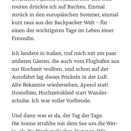
rou­ten drück­te ich auf Buchen. Ein­mal
zurück in den euro­päi­schen Som­mer, ein­mal
kurz raus aus der Back­pa­cker-Welt – für
einen der wich­tigs­ten Tage im Leben einer
Freun­din.
Ich lan­de­te in Ita­li­en, traf mich mit ein paar
ande­ren Gäs­ten, die auch vom Flug­ha­fen aus
zur Hoch­zeit woll­ten, und schon auf der
Auto­fahrt lag die­ses Pri­ckeln in der Luft.
Alte Bekann­te wie­der­se­hen, Ape­rol statt
Hos­tel­bier, Hoch­zeits­kleid statt Wan­der­
schu­he. Ich war vol­ler Vor­freu­de.
Und dann war er da, der Tag der Tage.
Die Son­ne strahl­te mit dem See um die Wet­