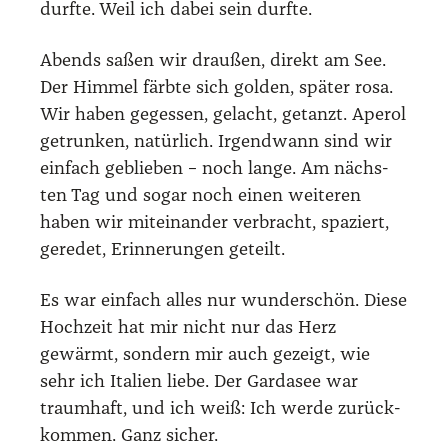
durf­te. Weil ich dabei sein durf­te.
Abends saßen wir drau­ßen, direkt am See.
Der Him­mel färb­te sich gol­den, spä­ter rosa.
Wir haben geges­sen, gelacht, getanzt. Ape­rol
getrun­ken, natür­lich. Irgend­wann sind wir
ein­fach geblie­ben – noch lan­ge. Am nächs­
ten Tag und sogar noch einen wei­te­ren
haben wir mit­ein­an­der ver­bracht, spa­ziert,
gere­det, Erin­ne­run­gen geteilt.
Es war ein­fach alles nur wun­der­schön. Die­se
Hoch­zeit hat mir nicht nur das Herz
gewärmt, son­dern mir auch gezeigt, wie
sehr ich Ita­li­en lie­be. Der Gar­da­see war
traum­haft, und ich weiß: Ich wer­de zurück­
kom­men. Ganz sicher.