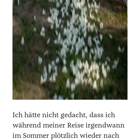
Ich hät­te nicht gedacht, dass ich
wäh­rend mei­ner Rei­se irgend­wann
im Som­mer plötz­lich wie­der nach