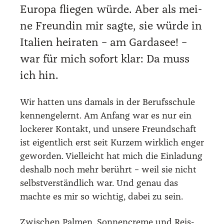
Euro­pa flie­gen wür­de. Aber als mei­
ne Freun­din mir sag­te, sie wür­de in
Ita­li­en hei­ra­ten – am Gar­da­see! –
war für mich sofort klar: Da muss
ich hin.
Wir hat­ten uns damals in der Berufs­schu­le
ken­nen­ge­lernt. Am Anfang war es nur ein
locke­rer Kon­takt, und unse­re Freund­schaft
ist eigent­lich erst seit Kur­zem wirk­lich enger
gewor­den. Viel­leicht hat mich die Ein­la­dung
des­halb noch mehr berührt – weil sie nicht
selbst­ver­ständ­lich war. Und genau das
mach­te es mir so wich­tig, dabei zu sein.
Zwi­schen Pal­men, Son­nen­creme und Reis­