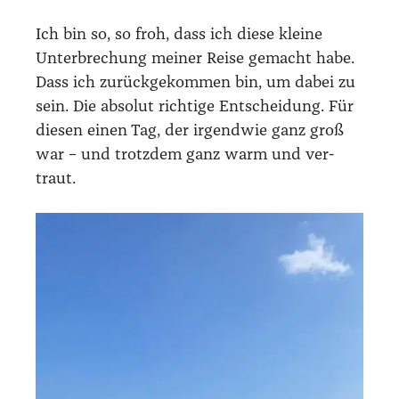
Ich bin so, so froh, dass ich die­se klei­ne
Unter­bre­chung mei­ner Rei­se gemacht habe.
Dass ich zurück­ge­kom­men bin, um dabei zu
sein. Die abso­lut rich­ti­ge Ent­schei­dung. Für
die­sen einen Tag, der irgend­wie ganz groß
war – und trotz­dem ganz warm und ver­
traut.