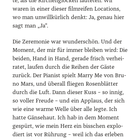
te, als die Kir­chen­glo­cken läu­te­ten. Wir
waren in einer die­ser film­rei­fen Loca­ti­ons,
wo man unwill­kür­lich denkt: Ja, genau hier
sagt man „Ja“.
Die Zere­mo­nie war wun­der­schön. Und der
Moment, der mir für immer blei­ben wird: Die
bei­den, Hand in Hand, gera­de frisch ver­hei­
ra­tet, lau­fen durch die Rei­hen der Gäs­te
zurück. Der Pia­nist spielt Mar­ry Me von Bru­
no Mars, und über­all flie­gen Rosen­blät­ter
durch die Luft. Dann die­ser Kuss – so innig,
so vol­ler Freu­de – und ein Applaus, der sich
wie eine war­me Wel­le über alle leg­te. Ich
hat­te Gän­se­haut. Ich hab in dem Moment
gespürt, wie mein Herz ein biss­chen explo­
diert ist vor Rüh­rung – weil ich das erle­ben