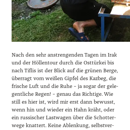
Nach den sehr anstren­gen­den Tagen im Irak
und der Höl­len­tour durch die Ost­tür­kei bis
nach Tif­lis ist der Blick auf die grü­nen Ber­ge,
über­ragt vom wei­ßen Gip­fel des Kaz­beg, die
fri­sche Luft und die Ruhe – ja sogar der gele­
gent­li­che Regen! – genau das Rich­ti­ge. Wie
still es hier ist, wird mir erst dann bewusst,
wenn hin und wie­der ein Hahn kräht, oder
ein rus­si­scher Last­wa­gen über die Schot­ter­
we­ge knat­tert. Kei­ne Ablen­kung, selbst­ver­