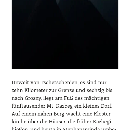
Unweit von Tsche­tsche­ni­en, es sind nur
zehn Kilo­me­ter zur Gren­ze und sech­zig bis
nach Gros­ny, liegt am Fuß des mäch­ti­gen
fünf­tau­sen­der Mt. Kaz­beg ein klei­nes Dorf.
Auf einem nahen Berg wacht eine Klos­ter­
kir­che über die Häu­ser, die frü­her Kaz­be­gi
hie­ßen, und heu­te in Ste­phans­min­da umbe­