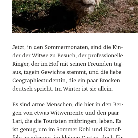
Jetzt, in den Som­mer­mo­na­ten, sind die Kin­
der der Wit­we zu Besuch, der pro­fes­sio­nel­le
Rin­ger, der im Hof mit sei­nen Freun­den tag­
aus, tag­ein Gewich­te stemmt, und die lie­be
Geo­gra­phie­stu­den­tin, die ein paar Bro­cken
deutsch spricht. Im Win­ter ist sie allein.
Es sind arme Men­schen, die hier in den Ber­
gen von etwas Wit­wen­ren­te und den paar
Lari, die die Tou­ris­ten mit­brin­gen, leben. Es
ist genug, um im Som­mer Kohl und Kar­tof­