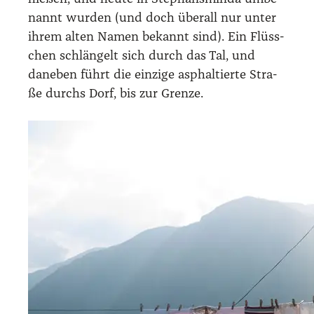
nannt wur­den (und doch über­all nur unter
ihrem alten Namen bekannt sind). Ein Flüss­
chen schlän­gelt sich durch das Tal, und
dane­ben führt die ein­zi­ge asphal­tier­te Stra­
ße durchs Dorf, bis zur Gren­ze.