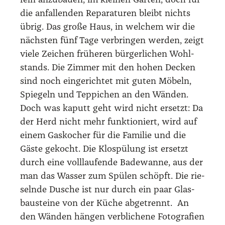
feln anzu­bau­en, im klei­nen Gar­ten, doch für
die anfal­len­den Repa­ra­tu­ren bleibt nichts
übrig. Das gro­ße Haus, in wel­chem wir die
nächs­ten fünf Tage ver­brin­gen wer­den, zeigt
vie­le Zei­chen frü­he­ren bür­ger­li­chen Wohl­
stands. Die Zim­mer mit den hohen Decken
sind noch ein­ge­rich­tet mit guten Möbeln,
Spie­geln und Tep­pi­chen an den Wän­den.
Doch was kaputt geht wird nicht ersetzt: Da
der Herd nicht mehr funk­tio­niert, wird auf
einem Gas­ko­cher für die Fami­lie und die
Gäs­te gekocht. Die Klo­spü­lung ist ersetzt
durch eine voll­lau­fen­de Bade­wan­ne, aus der
man das Was­ser zum Spü­len schöpft. Die rie­
seln­de Dusche ist nur durch ein paar Glas­
bau­stei­ne von der Küche abge­trennt. An
den Wän­den hän­gen ver­bli­che­ne Foto­gra­fien