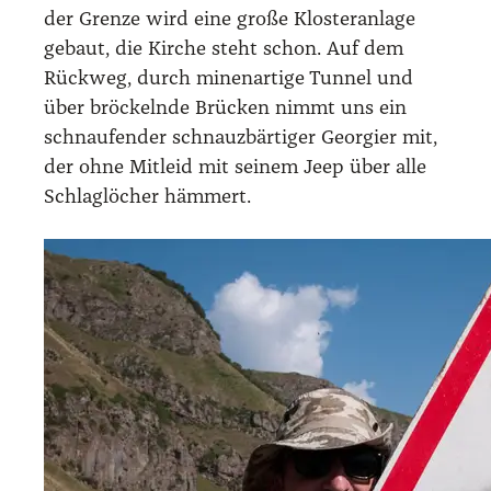
der Gren­ze wird eine gro­ße Klos­ter­an­la­ge
gebaut, die Kir­che steht schon. Auf dem
Rück­weg, durch minen­ar­ti­ge Tun­nel und
über brö­ckeln­de Brü­cken nimmt uns ein
schnau­fen­der schnauz­bär­ti­ger Geor­gi­er mit,
der ohne Mit­leid mit sei­nem Jeep über alle
Schlag­lö­cher häm­mert.