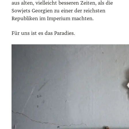
aus alten, viel­leicht bes­se­ren Zei­ten, als die
Sowjets Geor­gi­en zu einer der reichs­ten
Repu­bli­ken im Impe­ri­um mach­ten.
Für uns ist es das Para­dies.