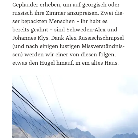
Geplau­der erhe­ben, um auf geor­gisch oder
rus­sisch ihre Zim­mer anzu­prei­sen. Zwei die­
ser bepack­ten Men­schen – ihr habt es
bereits geahnt – sind Schwe­den-Alex und
Johan­nes Klys. Dank Alex Rus­sisch­schnip­sel
(und nach eini­gen lus­ti­gen Miss­ver­ständ­nis­
sen) wer­den wir einer von die­sen fol­gen,
etwas den Hügel hin­auf, in ein altes Haus.