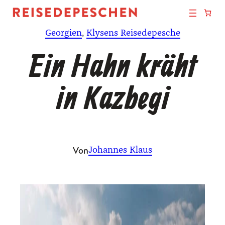
Zum
Inhalt
Georgien
, 
Klysens Reisedepesche
springen
Ein Hahn kräht
in Kazbegi
Von
Johannes Klaus