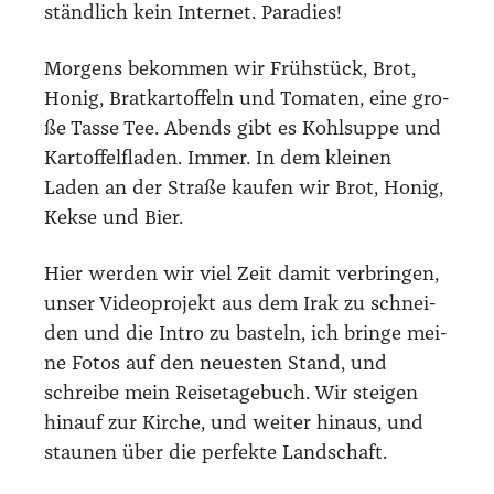
ständ­lich kein Inter­net. Para­dies!
Mor­gens bekom­men wir Früh­stück, Brot,
Honig, Brat­kar­tof­feln und Toma­ten, eine gro­
ße Tas­se Tee. Abends gibt es Kohl­sup­pe und
Kar­tof­fel­fla­den. Immer. In dem klei­nen
Laden an der Stra­ße kau­fen wir Brot, Honig,
Kek­se und Bier.
Hier wer­den wir viel Zeit damit ver­brin­gen,
unser Video­pro­jekt aus dem Irak zu schnei­
den und die Intro zu bas­teln, ich brin­ge mei­
ne Fotos auf den neu­es­ten Stand, und
schrei­be mein Rei­se­ta­ge­buch. Wir stei­gen
hin­auf zur Kir­che, und wei­ter hin­aus, und
stau­nen über die per­fek­te Land­schaft.