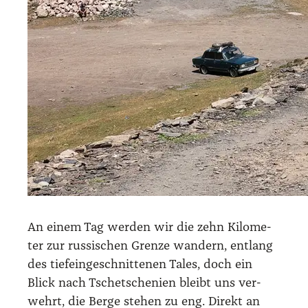
An einem Tag wer­den wir die zehn Kilo­me­
ter zur rus­si­schen Gren­ze wan­dern, ent­lang
des tief­ein­ge­schnit­te­nen Tales, doch ein
Blick nach Tsche­tsche­ni­en bleibt uns ver­
wehrt, die Ber­ge ste­hen zu eng. Direkt an