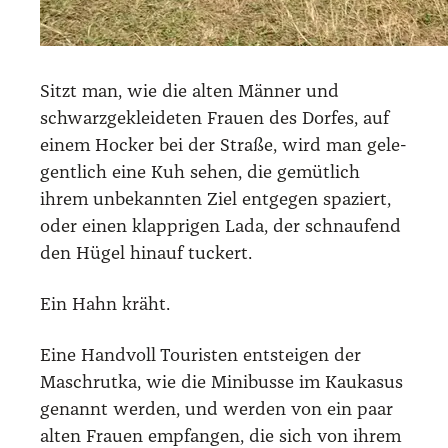
Sitzt man, wie die alten Män­ner und
schwarz­ge­klei­de­ten Frau­en des Dor­fes, auf
einem Hocker bei der Stra­ße, wird man gele­
gent­lich eine Kuh sehen, die gemüt­lich
ihrem unbe­kann­ten Ziel ent­ge­gen spa­ziert,
oder einen klapp­ri­gen Lada, der schnau­fend
den Hügel hin­auf tuckert.
Ein Hahn kräht.
Eine Hand­voll Tou­ris­ten ent­stei­gen der
Masch­rut­ka, wie die Mini­bus­se im Kau­ka­sus
genannt wer­den, und wer­den von ein paar
alten Frau­en emp­fan­gen, die sich von ihrem