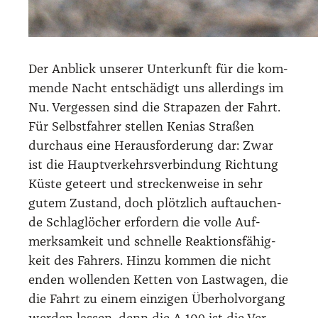
Der Anblick unse­rer Unter­kunft für die kom­
men­de Nacht ent­schä­digt uns aller­dings im
Nu. Ver­ges­sen sind die Stra­pa­zen der Fahrt.
Für Selbst­fah­rer stel­len Keni­as Stra­ßen
durch­aus eine Her­aus­for­de­rung dar: Zwar
ist die Haupt­ver­kehrs­ver­bin­dung Rich­tung
Küs­te geteert und stre­cken­wei­se in sehr
gutem Zustand, doch plötz­lich auf­tau­chen­
de Schlag­lö­cher erfor­dern die vol­le Auf­
merk­sam­keit und schnel­le Reak­ti­ons­fä­hig­
keit des Fah­rers. Hin­zu kom­men die nicht
enden wol­len­den Ket­ten von Last­wa­gen, die
die Fahrt zu einem ein­zi­gen Über­hol­vor­gang