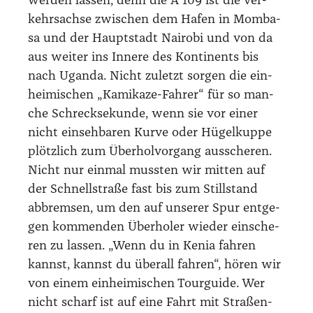
wer­den las­sen, denn die A 109 ist die Ver­
kehrs­ach­se zwi­schen dem Hafen in Mom­ba­
sa und der Haupt­stadt Nai­ro­bi und von da
aus wei­ter ins Inne­re des Kon­ti­nents bis
nach Ugan­da. Nicht zuletzt sor­gen die ein­
hei­mi­schen „Kami­ka­ze-Fah­rer“ für so man­
che Schreck­se­kun­de, wenn sie vor einer
nicht ein­seh­ba­ren Kur­ve oder Hügel­kup­pe
plötz­lich zum Über­hol­vor­gang aus­sche­ren.
Nicht nur ein­mal muss­ten wir mit­ten auf
der Schnell­stra­ße fast bis zum Still­stand
abbrem­sen, um den auf unse­rer Spur ent­ge­
gen kom­men­den Über­ho­ler wie­der ein­sche­
ren zu las­sen. „Wenn du in Kenia fah­ren
kannst, kannst du über­all fah­ren“, hören wir
von einem ein­hei­mi­schen Tour­gui­de. Wer
nicht scharf ist auf eine Fahrt mit Stra­ßen­