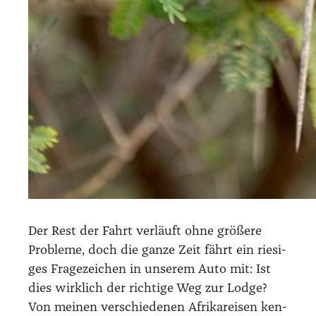
Der Rest der Fahrt ver­läuft ohne grö­ße­re
Pro­ble­me, doch die gan­ze Zeit fährt ein rie­si­
ges Fra­ge­zei­chen in unse­rem Auto mit: Ist
dies wirk­lich der rich­ti­ge Weg zur Lodge?
Von mei­nen ver­schie­de­nen Afri­ka­rei­sen ken­