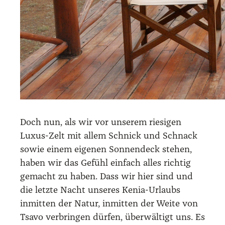
Doch nun, als wir vor unse­rem rie­si­gen
Luxus-Zelt mit allem Schnick und Schnack
sowie einem eige­nen Son­nen­deck ste­hen,
haben wir das Gefühl ein­fach alles rich­tig
gemacht zu haben. Dass wir hier sind und
die letz­te Nacht unse­res Kenia-Urlaubs
inmit­ten der Natur, inmit­ten der Wei­te von
Tsa­vo ver­brin­gen dür­fen, über­wäl­tigt uns. Es