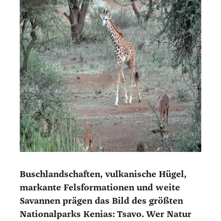
Busch­land­schaf­ten, vul­ka­ni­sche Hügel,
mar­kan­te Fels­for­ma­tio­nen und wei­te
Savan­nen prä­gen das Bild des größ­ten
Natio­nal­parks Keni­as: Tsa­vo. Wer Natur