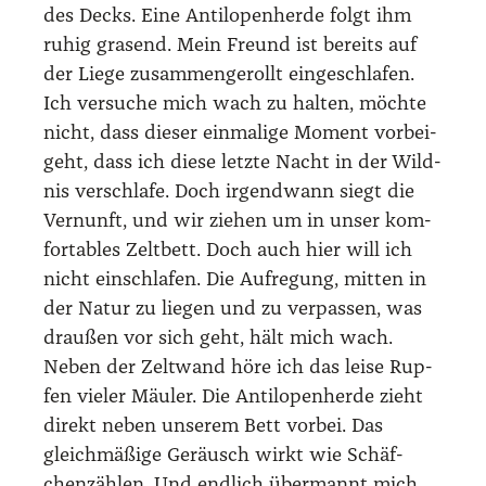
des Decks. Eine Anti­lo­pen­her­de folgt ihm
ruhig gra­send. Mein Freund ist bereits auf
der Lie­ge zusam­men­ge­rollt ein­ge­schla­fen.
Ich ver­su­che mich wach zu hal­ten, möch­te
nicht, dass die­ser ein­ma­li­ge Moment vor­bei­
geht, dass ich die­se letz­te Nacht in der Wild­
nis ver­schla­fe. Doch irgend­wann siegt die
Ver­nunft, und wir zie­hen um in unser kom­
for­ta­bles Zelt­bett. Doch auch hier will ich
nicht ein­schla­fen. Die Auf­re­gung, mit­ten in
der Natur zu lie­gen und zu ver­pas­sen, was
drau­ßen vor sich geht, hält mich wach.
Neben der Zelt­wand höre ich das lei­se Rup­
fen vie­ler Mäu­ler. Die Anti­lo­pen­her­de zieht
direkt neben unse­rem Bett vor­bei. Das
gleich­mä­ßi­ge Geräusch wirkt wie Schäf­
chen­zäh­len. Und end­lich über­mannt mich