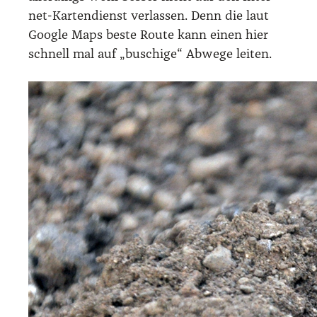
net-Kar­ten­dienst ver­las­sen. Denn die laut
Goog­le Maps bes­te Rou­te kann einen hier
schnell mal auf „buschi­ge“ Abwe­ge lei­ten.