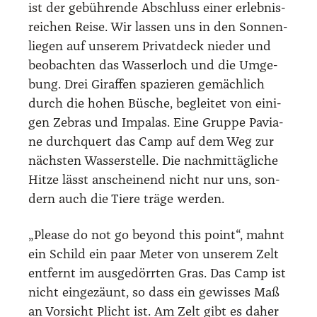
ist der gebüh­ren­de Abschluss einer erleb­nis­
rei­chen Rei­se. Wir las­sen uns in den Son­nen­
lie­gen auf unse­rem Pri­vat­deck nie­der und
beob­ach­ten das Was­ser­loch und die Umge­
bung. Drei Giraf­fen spa­zie­ren gemäch­lich
durch die hohen Büsche, beglei­tet von eini­
gen Zebras und Impa­las. Eine Grup­pe Pavia­
ne durch­quert das Camp auf dem Weg zur
nächs­ten Was­ser­stel­le. Die nach­mit­täg­li­che
Hit­ze lässt anschei­nend nicht nur uns, son­
dern auch die Tie­re trä­ge wer­den.
„Plea­se do not go bey­ond this point“, mahnt
ein Schild ein paar Meter von unse­rem Zelt
ent­fernt im aus­ge­dörr­ten Gras. Das Camp ist
nicht ein­ge­zäunt, so dass ein gewis­ses Maß
an Vor­sicht Plicht ist. Am Zelt gibt es daher