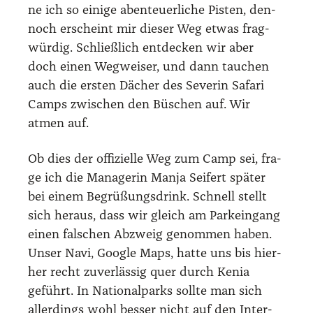
ne ich so eini­ge aben­teu­er­li­che Pis­ten, den­
noch erscheint mir die­ser Weg etwas frag­
wür­dig. Schließ­lich ent­de­cken wir aber
doch einen Weg­wei­ser, und dann tau­chen
auch die ers­ten Dächer des Seve­rin Safa­ri
Camps zwi­schen den Büschen auf. Wir
atmen auf.
Ob dies der offi­zi­el­le Weg zum Camp sei, fra­
ge ich die Mana­ge­rin Man­ja Sei­fert spä­ter
bei einem Begrü­ßungs­drink. Schnell stellt
sich her­aus, dass wir gleich am Park­ein­gang
einen fal­schen Abzweig genom­men haben.
Unser Navi, Goog­le Maps, hat­te uns bis hier­
her recht zuver­läs­sig quer durch Kenia
geführt. In Natio­nal­parks soll­te man sich
aller­dings wohl bes­ser nicht auf den Inter­