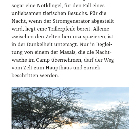
sogar eine Not­klin­gel, für den Fall eines
unlieb­sa­men tie­ri­schen Besuchs. Für die
Nacht, wenn der Strom­ge­ne­ra­tor abge­stellt
wird, liegt eine Tril­ler­pfei­fe bereit. Allei­ne
zwi­schen den Zel­ten her­um­zu­spa­zie­ren, ist
in der Dun­kel­heit unter­sagt. Nur in Beglei­
tung von einem der Masais, die die Nacht­
wa­che im Camp über­neh­men, darf der Weg
vom Zelt zum Haupt­haus und zurück
beschrit­ten wer­den.