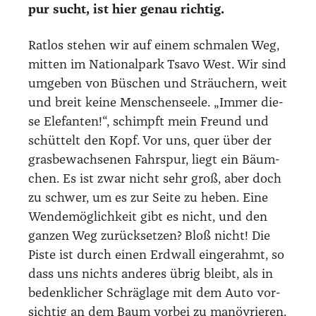
pur sucht, ist hier genau rich­tig.
Rat­los ste­hen wir auf einem schma­len Weg,
mit­ten im Natio­nal­park Tsa­vo West. Wir sind
umge­ben von Büschen und Sträu­chern, weit
und breit kei­ne Men­schen­see­le. „Immer die­
se Ele­fan­ten!“, schimpft mein Freund und
schüt­telt den Kopf. Vor uns, quer über der
grasbe­wach­se­nen Fahr­spur, liegt ein Bäum­
chen. Es ist zwar nicht sehr groß, aber doch
zu schwer, um es zur Sei­te zu heben. Eine
Wen­de­mög­lich­keit gibt es nicht, und den
gan­zen Weg zurück­set­zen? Bloß nicht! Die
Pis­te ist durch einen Erd­wall ein­ge­rahmt, so
dass uns nichts ande­res übrig bleibt, als in
bedenk­li­cher Schräg­la­ge mit dem Auto vor­
sich­tig an dem Baum vor­bei zu manö­vrie­ren.