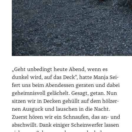
„Geht unbe­dingt heu­te Abend, wenn es
dun­kel wird, auf das Deck“, hat­te Man­ja Sei­
fert uns beim Abend­essen gera­ten und dabei
geheim­nis­voll gelä­chelt. Gesagt, getan. Nun
sit­zen wir in Decken gehüllt auf dem höl­zer­
nen Aus­guck und lau­schen in die Nacht.
Zuerst hören wir ein Schnau­fen, das an- und
abschwillt. Dank eini­ger Schein­wer­fer las­sen