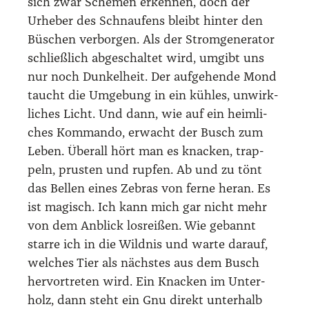
sich zwar Sche­men erken­nen, doch der
Urhe­ber des Schnau­fens bleibt hin­ter den
Büschen ver­bor­gen. Als der Strom­ge­ne­ra­tor
schließ­lich abge­schal­tet wird, umgibt uns
nur noch Dun­kel­heit. Der auf­ge­hen­de Mond
taucht die Umge­bung in ein küh­les, unwirk­
li­ches Licht. Und dann, wie auf ein heim­li­
ches Kom­man­do, erwacht der Busch zum
Leben. Über­all hört man es kna­cken, trap­
peln, prus­ten und rup­fen. Ab und zu tönt
das Bel­len eines Zebras von fer­ne her­an. Es
ist magisch. Ich kann mich gar nicht mehr
von dem Anblick los­rei­ßen. Wie gebannt
star­re ich in die Wild­nis und war­te dar­auf,
wel­ches Tier als nächs­tes aus dem Busch
her­vor­tre­ten wird. Ein Kna­cken im Unter­
holz, dann steht ein Gnu direkt unter­halb