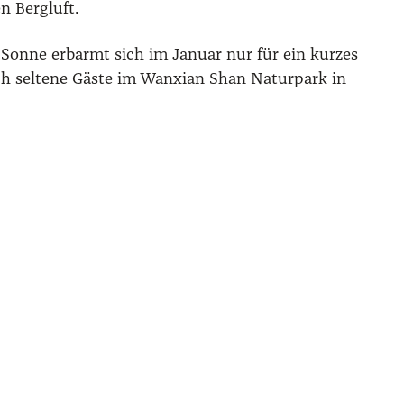
n Berg­luft.
e Son­ne erbarmt sich im Janu­ar nur für ein kur­zes
noch sel­te­ne Gäs­te im Wanxi­an Shan Natur­park in