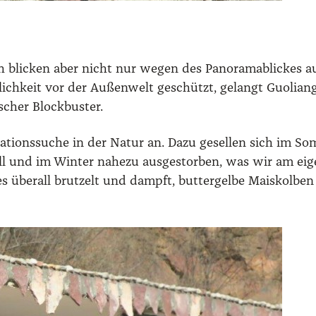
sich bli­cken aber nicht nur wegen des Pan­ora­ma­bli­ckes
g­lich­keit vor der Außen­welt geschützt, gelangt Guo­lia
­scher Block­bus­ter.
ra­ti­ons­su­che in der Natur an. Dazu gesel­len sich im S
voll und im Win­ter nahe­zu aus­ge­stor­ben, was wir am e
s über­all brut­zelt und dampft, but­ter­gel­be Mais­kol­be