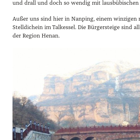
und drall und doch so wen­dig mit laus­bü­bi­schen 
Außer uns sind hier in Nan­ping, einem win­zi­gen nic
Stell­dich­ein im Tal­kes­sel. Die Bür­ger­stei­ge sin
der Regi­on Hen­an.