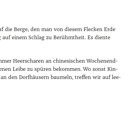
 auf die Ber­ge, den man von die­sem Fle­cken Erde
ng auf einem Schlag zu Berühmt­heit. Es dien­te
om­mer Heer­scha­ren an chi­ne­si­schen Wochen­end­
ige­nen Lei­be zu spü­ren bekom­men. Wo sonst Kin­
n an den Dorf­häu­sern bau­meln, tref­fen wir auf lee­