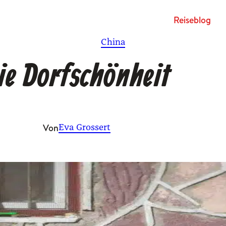
Rei­se­blog
China
ie Dorfschönheit
Von
Eva Grossert