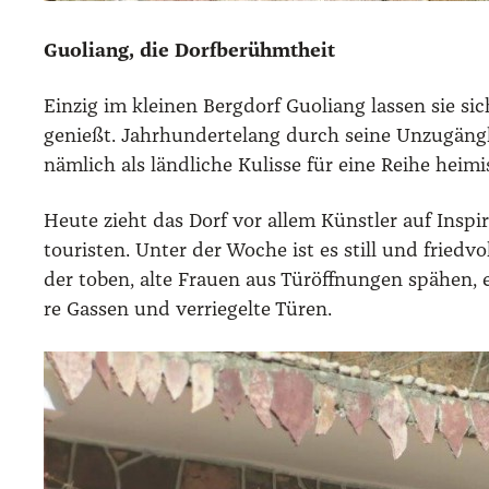
Guo­liang, die Dorf­be­rühmt­heit
Ein­zig im klei­nen Berg­dorf Guo­liang las­sen sie 
genießt. Jahr­hun­der­te­lang durch sei­ne Unzu­gän
näm­lich als länd­li­che Kulis­se für eine Rei­he hei­mi
Heu­te zieht das Dorf vor allem Künst­ler auf Inspi­
tou­ris­ten. Unter der Woche ist es still und fried­
der toben, alte Frau­en aus Tür­öff­nun­gen spä­hen, e
re Gas­sen und ver­rie­gel­te Türen.