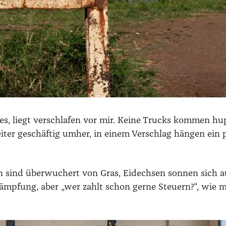
ees, liegt ver­schla­fen vor mir. Kei­ne Trucks kom­men hup
bei­ter geschäf­tig umher, in einem Ver­schlag hän­gen ei
en sind über­wu­chert von Gras, Eidech­sen son­nen sich
ämp­fung, aber „wer zahlt schon ger­ne Steu­ern?“, wie mi