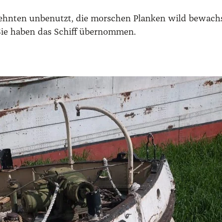
r­zehn­ten unbe­nutzt, die mor­schen Plan­ken wild bewach­s
Sie haben das Schiff über­nom­men.