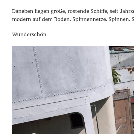
Dane­ben lie­gen gro­ße, ros­ten­de Schif­fe, seit Jah
modern auf dem Boden. Spin­nen­net­ze. Spin­nen. 
Wun­der­schön.