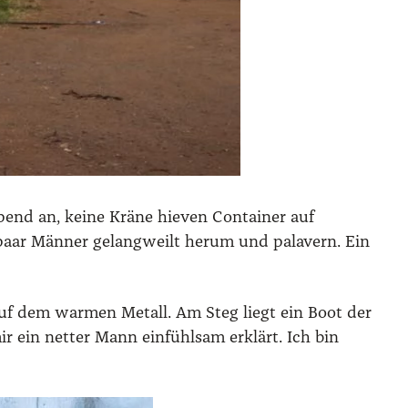
end an, kei­ne Krä­ne hie­ven Con­tai­ner auf
n paar Män­ner gelang­weilt her­um und pala­vern. Ein
 auf dem war­men Metall. Am Steg liegt ein Boot der
r ein net­ter Mann ein­fühl­sam erklärt. Ich bin