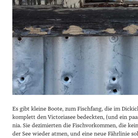
Es gibt klei­ne Boo­te, zum Fisch­fang, die im Dickic
kom­plett den Vic­to­ria­see bedeck­ten, (und ein p
nia. Sie dezi­mier­ten die Fisch­vor­kom­men, die k
der See wie­der atmen, und eine neue Fähr­li­nie soll