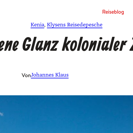
Rei­se­blog
Kenia
, 
Klysens Reisedepesche
ene Glanz kolonialer 
Von
Johannes Klaus