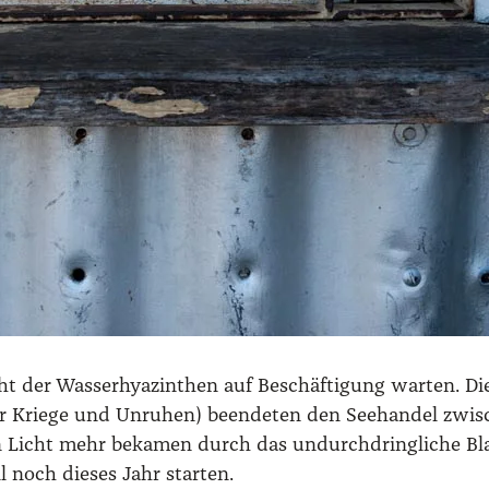
ht der Was­ser­hya­zin­then auf Beschäf­ti­gung war­ten. Di
aar Krie­ge und Unru­hen) been­de­ten den See­han­del zwi
ein Licht mehr beka­men durch das undurch­dring­li­che B
 noch die­ses Jahr star­ten.