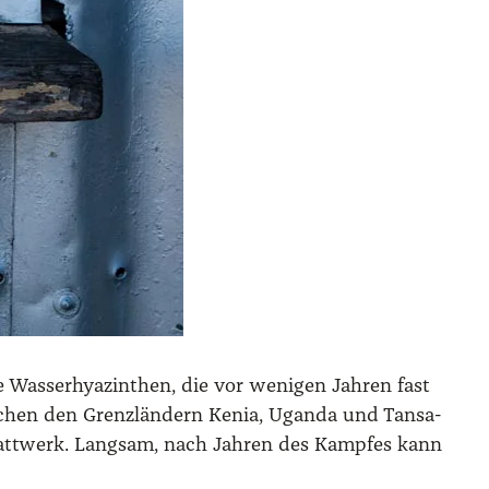
e Was­ser­hya­zin­then, die vor weni­gen Jah­ren fast
­schen den Grenz­län­dern Kenia, Ugan­da und Tan­sa­
latt­werk. Lang­sam, nach Jah­ren des Kamp­fes kann