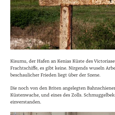
Kisumu, der Hafen an Keni­as Küs­te des Vic­to­ria­s
Fracht­schif­fe, es gibt kei­ne. Nir­gends wuseln Ar
beschau­li­cher Frie­den liegt über der Sze­ne.
Die noch von den Bri­ten ange­leg­ten Bahn­schie­n
Küs­ten­wa­che, und eines des Zolls. Schmug­gel­be­k
ein­ver­stan­den.