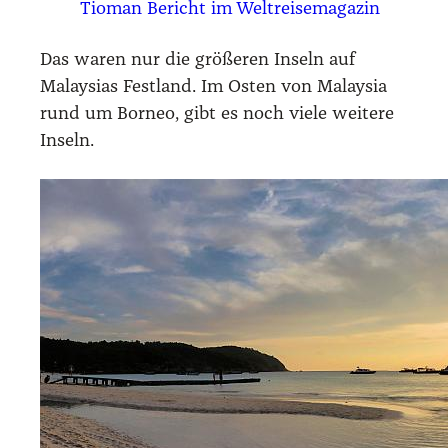
Tio­man Bericht im Welt­rei­se­ma­ga­zin
Das waren nur die grö­ße­ren Inseln auf
Malay­si­as Fest­land. Im Osten von Malay­sia
rund um Bor­neo, gibt es noch vie­le wei­te­re
Inseln.