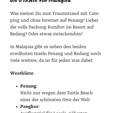
Die 6 Inseln von Malaysia
Was meinst Du zum Traum­strand mit Cam­
ping und ohne Inter­net auf Penang? Lie­ber
die vol­le Packung Kom­fort im Resort auf
Redang? Oder etwas zwi­schen­drin?
In Malay­sia gibt es neben den bei­den
erwähn­ten Inseln Penang und Redang noch
vie­le wei­te­re, da ist für jeden was dabei:
West­küs­te
Penang
:
Nicht nur wegen dem Turt­le Beach
einer der schöns­ten Orte der Welt
Pang­kor
: