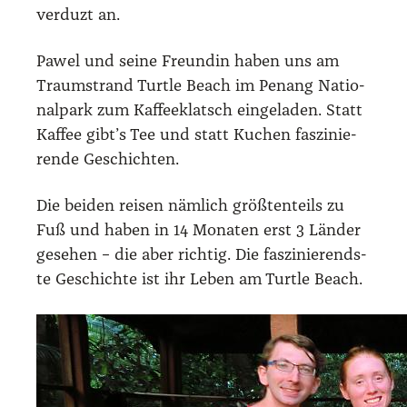
ver­duzt an.
Pawel und sei­ne Freun­din haben uns am
Traum­strand Turt­le Beach im Penang Natio­
nal­park zum Kaf­fee­klatsch ein­ge­la­den. Statt
Kaf­fee gibt’s Tee und statt Kuchen fas­zi­nie­
ren­de Geschich­ten.
Die bei­den rei­sen näm­lich größ­ten­teils zu
Fuß und haben in 14 Mona­ten erst 3 Län­der
gese­hen – die aber rich­tig. Die fas­zi­nie­rends­
te Geschich­te ist ihr Leben am Turt­le Beach.