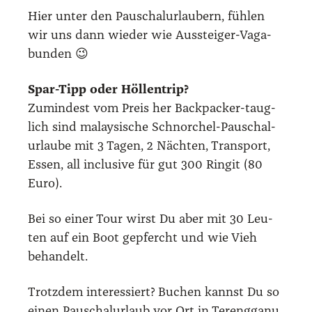
Hier unter den Pau­schal­ur­lau­bern, füh­len
wir uns dann wie­der wie Aus­stei­ger-Vaga­
bun­den 😉
Spar-Tipp oder Höl­len­trip?
Zumin­dest vom Preis her Back­pa­cker-taug­
lich sind malay­si­sche Schnor­chel-Pau­schal­
ur­lau­be mit 3 Tagen, 2 Näch­ten, Trans­port,
Essen, all inclu­si­ve für gut 300 Rin­git (80
Euro).
Bei so einer Tour wirst Du aber mit 30 Leu­
ten auf ein Boot gepfercht und wie Vieh
behan­delt.
Trotz­dem inter­es­siert? Buchen kannst Du so
einen Pau­schal­ur­laub vor Ort in Tereng­ga­nu,