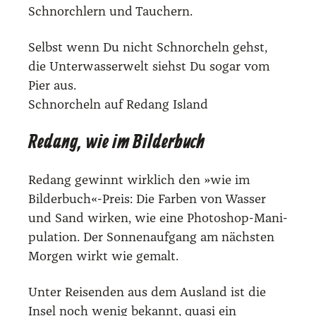
Schnorch­lern und Tau­chern.
Selbst wenn Du nicht Schnor­cheln gehst,
die Unter­was­ser­welt siehst Du sogar vom
Pier aus.
Schnor­cheln auf Redang Island
Redang, wie im Bilderbuch
Redang gewinnt wirk­lich den »wie im
Bilderbuch«-Preis: Die Far­ben von Was­ser
und Sand wir­ken, wie eine Pho­to­shop-Mani­
pu­la­ti­on. Der Son­nen­auf­gang am nächs­ten
Mor­gen wirkt wie gemalt.
Unter Rei­sen­den aus dem Aus­land ist die
Insel noch wenig bekannt, qua­si ein