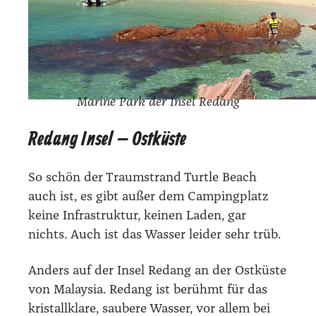
Mari­ne Park der Insel Redang
Redang Insel – Ostküste
So schön der Traum­strand Turt­le Beach
auch ist, es gibt außer dem Cam­ping­platz
kei­ne Infra­struk­tur, kei­nen Laden, gar
nichts. Auch ist das Was­ser lei­der sehr trüb.
Anders auf der Insel Redang an der Ost­küs­te
von Malay­sia. Redang ist berühmt für das
kris­tall­kla­re, sau­be­re Was­ser, vor allem bei