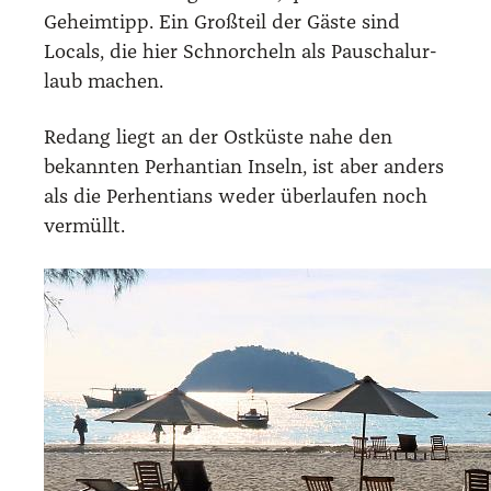
Geheim­tipp. Ein Groß­teil der Gäs­te sind
Locals, die hier Schnor­cheln als Pau­schal­ur­
laub machen.
Redang liegt an der Ost­küs­te nahe den
bekann­ten Per­han­ti­an Inseln, ist aber anders
als die Per­hen­ti­ans weder über­lau­fen noch
ver­müllt.