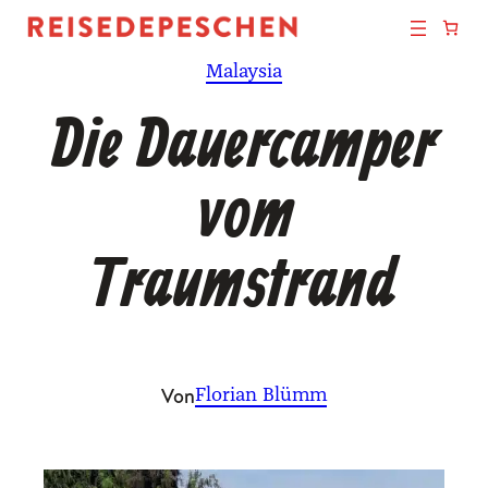
Zum
Inhalt
Malaysia
springen
Die Dauercamper
vom
Traumstrand
Von
Florian Blümm