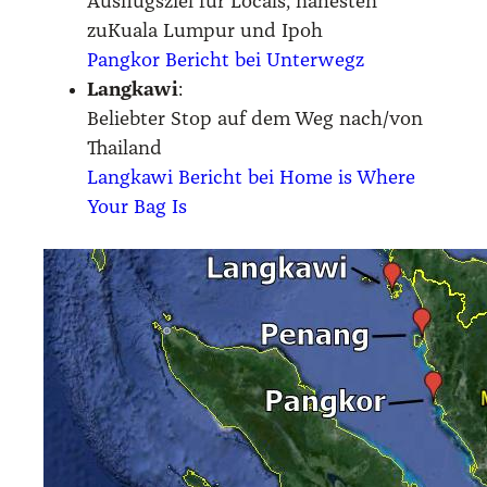
Aus­flugs­ziel für Locals, nähes­ten
zuKua­la Lum­pur und Ipoh
Pang­kor Bericht bei Unter­wegz
Lang­ka­wi
:
Belieb­ter Stop auf dem Weg nach/​von
Thai­land
Lang­ka­wi Bericht bei Home is Whe­re
Your Bag Is