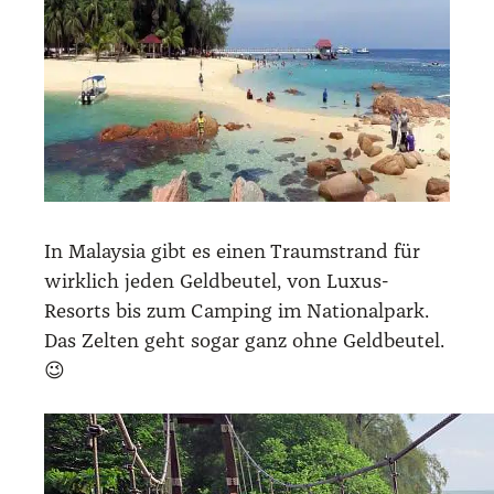
In Malay­sia gibt es einen Traum­strand für
wirk­lich jeden Geld­beu­tel, von Luxus-
Resorts bis zum Cam­ping im Natio­nal­park.
Das Zel­ten geht sogar ganz ohne Geld­beu­tel.
😉