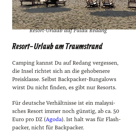
Resort-Urlaub auf Pulau Redang
Resort-Urlaub am Traumstrand
Cam­ping kannst Du auf Redang ver­ges­sen,
die Insel rich­tet sich an die geho­be­ne­re
Preis­klas­se. Selbst Back­pa­cker-Bun­ga­lows
wirst Du nicht fin­den, es gibt nur Resorts.
Für deut­sche Ver­hält­nis­se ist ein malay­si­
sches Resort immer noch güns­tig, ab ca. 50
Euro pro DZ (
Ago­da
). Ist halt was für Flash­
pa­cker, nicht für Back­pa­cker.