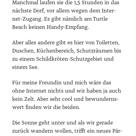
Manch­mal lau­fen sie die 1,5 Stun­den in das
nächs­te Dorf, vor allem wegen dem Inter­
net-Zugang. Es gibt näm­lich am Turt­le
Beach kei­nen Han­dy-Emp­fang.
Aber alles ande­re gibt es hier von Toi­let­ten,
Duschen, Küchen­be­reich, Schutz­räu­men bis
zu einem Schild­krö­ten-Schutz­ge­biet und
einem See.
Für mei­ne Freun­din und mich wäre das
ohne Inter­net nichts und wir haben ja auch
kein Zelt. Aber sehr cool und bewun­derns­
wert fin­den wir die bei­den.
Die Son­ne geht unter und als wir gera­de
zurück wan­dern wol­len, trifft ein neu­es Pär­