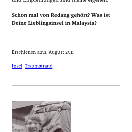
und Emp­feh­lun­gen sind mei­ne eige­nen.
Schon mal von Redang gehört? Was ist
Dei­ne Lieb­lings­in­sel in Malay­sia?
Erschienen am
3. August 2015
Insel
, 
Traumstrand