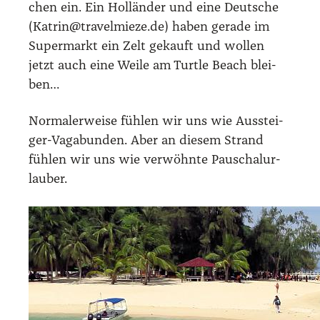
chen ein. Ein Hol­län­der und eine Deut­sche
(Katrin@travelmieze.de) haben gera­de im
Super­markt ein Zelt gekauft und wol­len
jetzt auch eine Wei­le am Turt­le Beach blei­
ben…
Nor­ma­ler­wei­se füh­len wir uns wie Aus­stei­
ger-Vaga­bun­den. Aber an die­sem Strand
füh­len wir uns wie ver­wöhn­te Pau­schal­ur­
lau­ber.