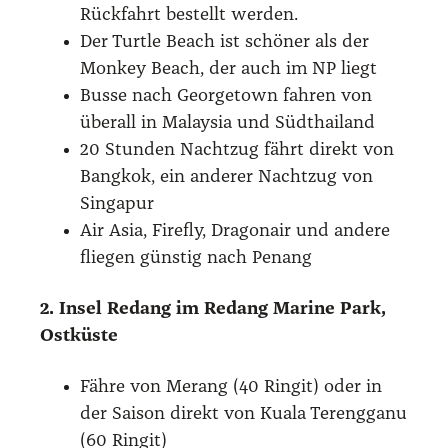
Rück­fahrt bestellt wer­den.
Der Turt­le Beach ist schö­ner als der
Mon­key Beach, der auch im NP liegt
Bus­se nach George­town fah­ren von
über­all in Malay­sia und Süd­thai­land
20 Stun­den Nacht­zug fährt direkt von
Bang­kok, ein ande­rer Nacht­zug von
Sin­ga­pur
Air Asia, Fire­fly, Dra­gon­air und ande­re
flie­gen güns­tig nach Penang
2. Insel Redang im Redang Mari­ne Park,
Ost­küs­te
Fäh­re von Merang (40 Rin­git) oder in
der Sai­son direkt von Kua­la Tereng­ga­nu
(60 Rin­git)