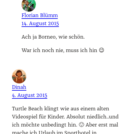
Florian Blümm
14. August 2015
Ach ja Bor­neo, wie schön.
War ich noch nie, muss ich hin 😉
Dinah
4. August 2015
Turt­le Beach klingt wie aus einem alten
Video­spiel für Kin­der. Abso­lut niedlich..und
ich möch­te unbe­dingt hin. 🙂 Aber erst mal
mache ich Urlaub im Sport­ho­tel in