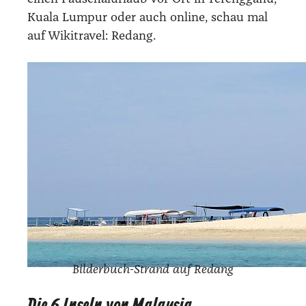
Kua­la Lum­pur oder auch online, schau mal
auf Wiki­tra­vel: Redang.
Bil­der­buch-Strand auf Redang