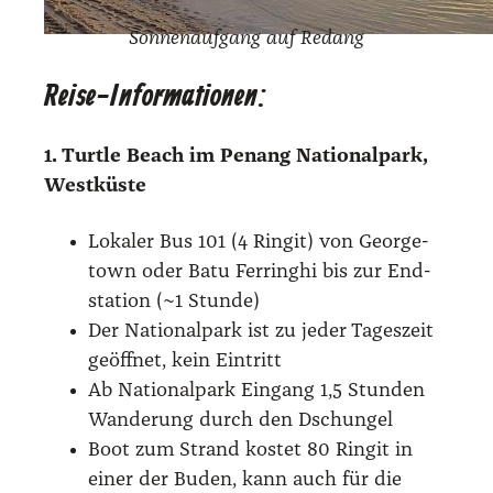
Son­nen­auf­gang auf Redang
Reise-Informationen:
1. Turt­le Beach im Penang Natio­nal­park,
West­küs­te
Loka­ler Bus 101 (4 Rin­git) von George­
town oder Batu Fer­ringhi bis zur End­
sta­ti­on (~1 Stun­de)
Der Natio­nal­park ist zu jeder Tages­zeit
geöff­net, kein Ein­tritt
Ab Natio­nal­park Ein­gang 1,5 Stun­den
Wan­de­rung durch den Dschun­gel
Boot zum Strand kos­tet 80 Rin­git in
einer der Buden, kann auch für die