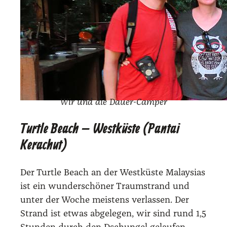
Wir und die Dau­er-Cam­per
Turtle Beach – Westküste (Pantai
Kerachut)
Der Turt­le Beach an der West­küs­te Malay­si­as
ist ein wun­der­schö­ner Traum­strand und
unter der Woche meis­tens ver­las­sen. Der
Strand ist etwas abge­le­gen, wir sind rund 1,5