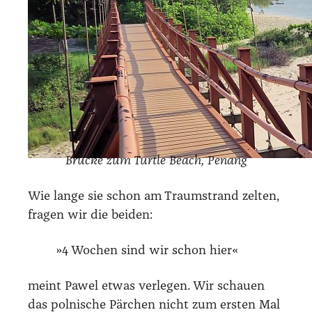
Brü­cke zum Turt­le Beach, Penang
Wie lan­ge sie schon am Traum­strand zel­ten,
fra­gen wir die bei­den:
»4 Wochen sind wir schon hier«
meint Pawel etwas ver­le­gen. Wir schau­en
das pol­ni­sche Pär­chen nicht zum ers­ten Mal