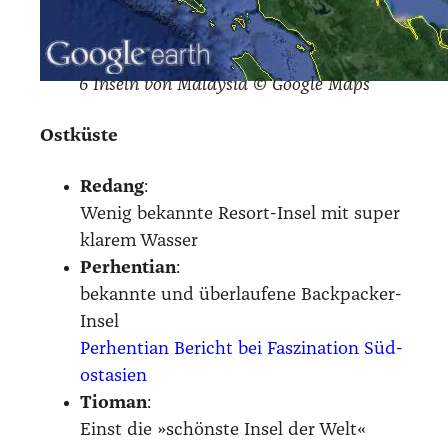
6 Inseln von Malay­sia © Goog­le Maps
Ost­küs­te
Redang
:
Wenig bekann­te Resort-Insel mit super
kla­rem Was­ser
Per­hen­ti­an
:
bekann­te und über­lau­fe­ne Back­pa­cker-
Insel
Per­hen­ti­an Bericht bei Fas­zi­na­ti­on Süd­
ost­asi­en
Tio­man
:
Einst die »schöns­te Insel der Welt«