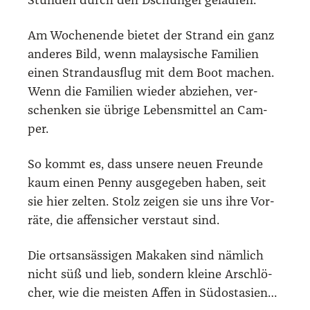
Stun­den durch den Dschun­gel gelau­fen.
Am Wochen­en­de bie­tet der Strand ein ganz
ande­res Bild, wenn malay­si­sche Fami­li­en
einen Strand­aus­flug mit dem Boot machen.
Wenn die Fami­li­en wie­der abzie­hen, ver­
schen­ken sie übri­ge Lebens­mit­tel an Cam­
per.
So kommt es, dass unse­re neu­en Freun­de
kaum einen Pen­ny aus­ge­ge­ben haben, seit
sie hier zel­ten. Stolz zei­gen sie uns ihre Vor­
rä­te, die affen­si­cher ver­staut sind.
Die orts­an­säs­si­gen Maka­ken sind näm­lich
nicht süß und lieb, son­dern klei­ne Arsch­lö­
cher, wie die meis­ten Affen in Süd­ost­asi­en…