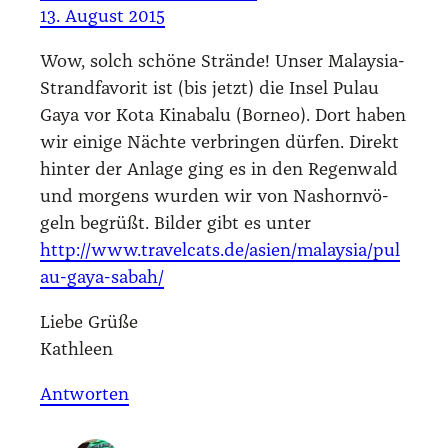
13. August 2015
Wow, solch schö­ne Strän­de! Unser Malay­sia-
Strand­fa­vo­rit ist (bis jetzt) die Insel Pulau
Gaya vor Kota Kina­ba­lu (Bor­neo). Dort haben
wir eini­ge Näch­te ver­brin­gen dür­fen. Direkt
hin­ter der Anla­ge ging es in den Regen­wald
und mor­gens wur­den wir von Nas­horn­vö­
geln begrüßt. Bil­der gibt es unter
http://www.travelcats.de/asien/malaysia/pul
au-gaya-sabah/
Lie­be Grü­ße
Kath­le­en
Antworten