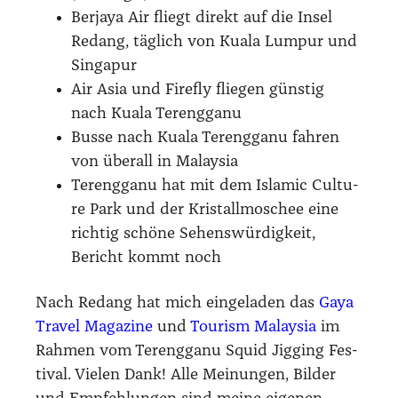
Ber­ja­ya Air fliegt direkt auf die Insel
Redang, täg­lich von Kua­la Lum­pur und
Sin­ga­pur
Air Asia und Fire­fly flie­gen güns­tig
nach Kua­la Tereng­ga­nu
Bus­se nach Kua­la Tereng­ga­nu fah­ren
von über­all in Malay­sia
Tereng­ga­nu hat mit dem Isla­mic Cul­tu­
re Park und der Kris­tall­mo­schee eine
rich­tig schö­ne Sehens­wür­dig­keit,
Bericht kommt noch
Nach Redang hat mich ein­ge­la­den das
Gaya
Tra­vel Maga­zi­ne
und
Tou­rism Malay­sia
im
Rah­men vom Tereng­ga­nu Squid Jig­ging Fes­
ti­val. Vie­len Dank! Alle Mei­nun­gen, Bil­der