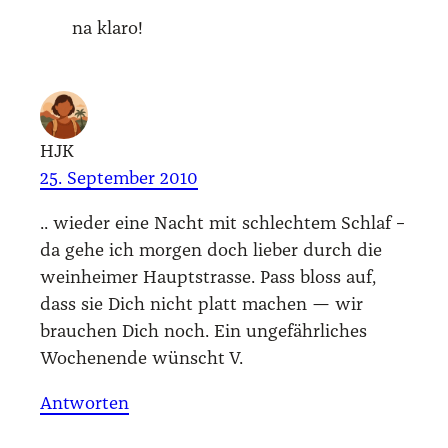
na kla­ro!
HJK
25. September 2010
.. wie­der eine Nacht mit schlech­tem Schlaf –
da gehe ich mor­gen doch lie­ber durch die
wein­hei­mer Haupt­stras­se. Pass bloss auf,
dass sie Dich nicht platt machen — wir
brau­chen Dich noch. Ein unge­fähr­li­ches
Wochen­en­de wünscht V.
Antworten