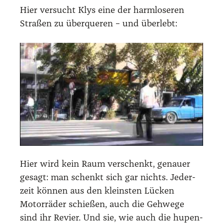
Hier ver­sucht Klys eine der harm­lo­se­ren
Stra­ßen zu über­que­ren – und über­lebt:
Hier wird kein Raum ver­schenkt, genau­er
gesagt: man schenkt sich gar nichts. Jeder­
zeit kön­nen aus den kleins­ten Lücken
Motor­rä­der schie­ßen, auch die Geh­we­ge
sind ihr Revier. Und sie, wie auch die hupen­