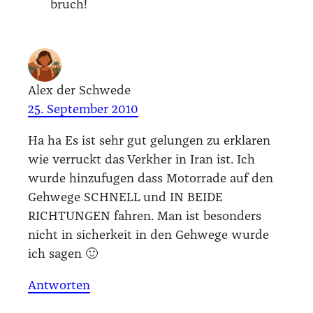
bruch!
Alex der Schwede
25. September 2010
Ha ha Es ist sehr gut gelun­gen zu erkla­ren
wie ver­ruckt das Verk­her in Iran ist. Ich
wur­de hin­zu­fu­gen dass Motor­ra­de auf den
Geh­we­ge SCHNELL und IN BEIDE
RICHTUNGEN fah­ren. Man ist beson­ders
nicht in sicher­keit in den Geh­we­ge wur­de
ich sagen 🙂
Antworten