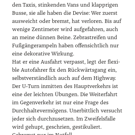
den Taxis, stin­ken­den Vans und klapp­ri­gen
Bus­se, sie alle haben die Devi­se: Wer zuerst
aus­weicht oder bremst, hat ver­lo­ren. Bis auf
weni­ge Zen­ti­me­ter wird auf­ge­fah­ren, auch
an mei­ne dün­nen Bei­ne. Zebra­strei­fen und
Fuß­gän­ger­am­peln haben offen­sicht­lich nur
eine deko­ra­ti­ve Wir­kung.
Hat er eine Aus­fahrt ver­passt, legt der fle­xi­
ble Auto­fah­rer fix den Rück­wärts­gang ein,
selbst­ver­ständ­lich auch auf dem High­way.
Der U‑Turn inmit­ten des Haupt­ver­kehrs ist
eine der leich­ten Übun­gen. Die Wei­ter­fahrt
im Gegen­ver­kehr ist nur eine Fra­ge des
Durch­hal­te­ver­mö­gens. Uner­bitt­lich ver­sucht
jeder sich durch­zu­set­zen. Im Zwei­fels­fal­le
wird gehupt, geschrien, ges­ti­ku­liert.