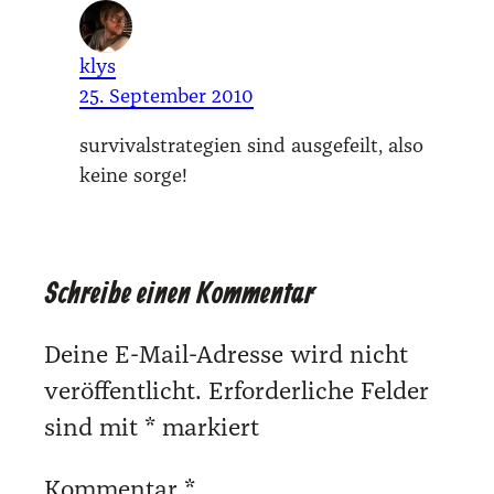
klys
25. September 2010
sur­vi­val­stra­te­gien sind aus­ge­feilt, also
kei­ne sor­ge!
Schreibe einen Kommentar
Deine E-Mail-Adresse wird nicht
veröffentlicht.
Erforderliche Felder
sind mit
*
markiert
Kommentar
*