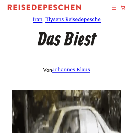
Zum
Inhalt
Iran
, 
Klysens Reisedepesche
springen
Das Biest
Von
Johannes Klaus