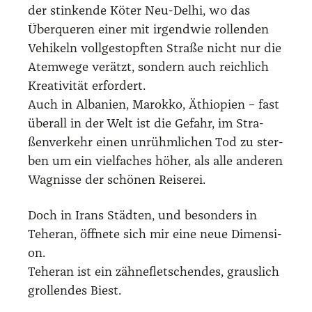
der stin­ken­de Köter Neu-Delhi, wo das
Über­que­ren einer mit irgend­wie rol­len­den
Vehi­keln voll­ge­stopf­ten Stra­ße nicht nur die
Atem­we­ge ver­ätzt, son­dern auch reich­lich
Krea­ti­vi­tät erfor­dert.
Auch in Alba­ni­en, Marok­ko, Äthio­pi­en – fast
über­all in der Welt ist die Gefahr, im Stra­
ßen­ver­kehr einen unrühm­li­chen Tod zu ster­
ben um ein viel­fa­ches höher, als alle ande­ren
Wag­nis­se der schö­nen Rei­se­rei.
Doch in Irans Städ­ten, und beson­ders in
Tehe­ran, öff­ne­te sich mir eine neue Dimen­si­
on.
Tehe­ran ist ein zäh­ne­flet­schen­des, graus­lich
grol­len­des Biest.