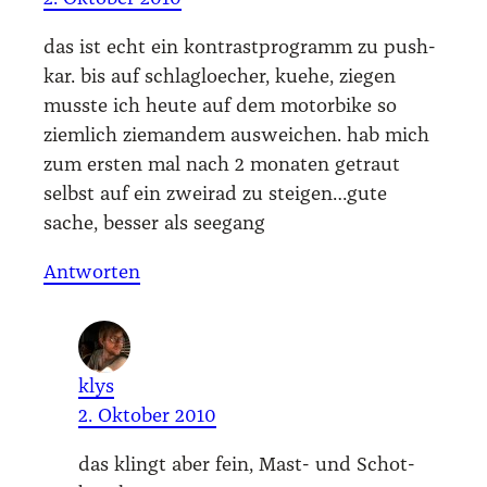
das ist echt ein kon­trast­pro­gramm zu push­
kar. bis auf schlag­loe­cher, kue­he, zie­gen
muss­te ich heu­te auf dem motor­bike so
ziem­lich zie­man­dem aus­wei­chen. hab mich
zum ers­ten mal nach 2 mona­ten getraut
selbst auf ein zwei­rad zu steigen…gute
sache, bes­ser als see­gang
Antworten
klys
2. Oktober 2010
das klingt aber fein, Mast- und Schot­