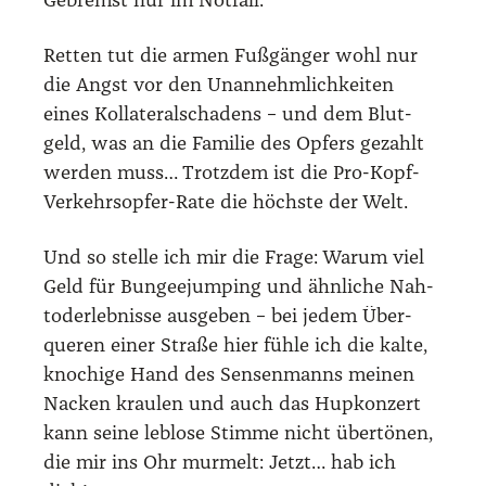
Gebremst nur im Not­fall.
Ret­ten tut die armen Fuß­gän­ger wohl nur
die Angst vor den Unan­nehm­lich­kei­ten
eines Kol­la­te­ral­scha­dens – und dem Blut­
geld, was an die Fami­lie des Opfers gezahlt
wer­den muss… Trotz­dem ist die Pro-Kopf-
Ver­kehrs­op­fer-Rate die höchs­te der Welt.
Und so stel­le ich mir die Fra­ge: War­um viel
Geld für Bun­gee­jum­ping und ähn­li­che Nah­
tod­erleb­nis­se aus­ge­ben – bei jedem Über­
que­ren einer Stra­ße hier füh­le ich die kal­te,
kno­chi­ge Hand des Sen­sen­manns mei­nen
Nacken krau­len und auch das Hup­kon­zert
kann sei­ne leb­lo­se Stim­me nicht über­tö­nen,
die mir ins Ohr mur­melt: Jetzt… hab ich