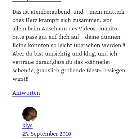
Das ist atem­be­rau­bend, und – mein müt­ter­li­
ches Herz krampft sich zusammen…vor
allem beim Anschaun des Vide­os. Jua­ni­to,
bit­te pass gut auf dich auf – dei­ne dün­nen
Bei­ne könn­ten so leicht über­se­hen wer­den!!!
Aber du bist umsich­tig und klug, und ich
ver­traue darauf,dass du das »zäh­ne­flet­
schen­de, graus­lich grol­len­de Biest« besie­gen
wirst!!
Antworten
klys
25. September 2010