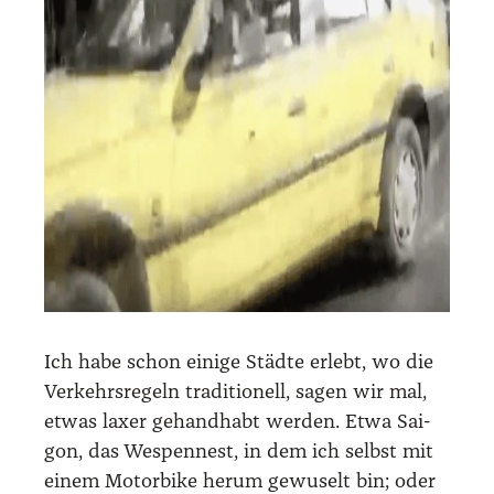
Ich habe schon eini­ge Städ­te erlebt, wo die
Ver­kehrs­re­geln tra­di­tio­nell, sagen wir mal,
etwas laxer gehand­habt wer­den. Etwa Sai­
gon, das Wes­pen­nest, in dem ich selbst mit
einem Motor­bike her­um gewu­selt bin; oder