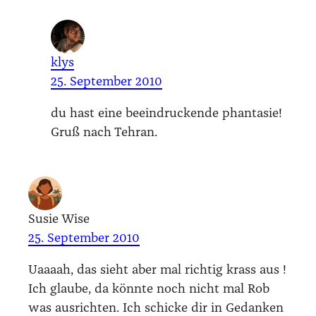
klys
25. September 2010
du hast eine beein­dru­cken­de phan­ta­sie!
Gruß nach Tehr­an.
Susie Wise
25. September 2010
Uaaaah, das sieht aber mal rich­tig krass aus !
Ich glau­be, da könn­te noch nicht mal Rob
was aus­rich­ten. Ich schi­cke dir in Gedan­ken