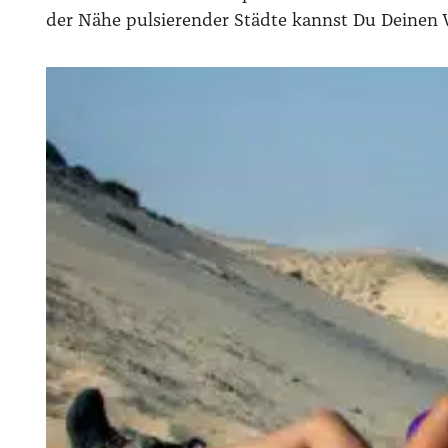
der Nähe pul­sie­ren­der Städ­te kannst Du Dei­nen 