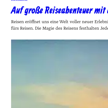
Auf große Reiseabenteuer mit
Rei­sen eröff­net uns eine Welt vol­ler neu­er Erleb
fürs Rei­sen. Die Magie des Reisens festhalten Jede