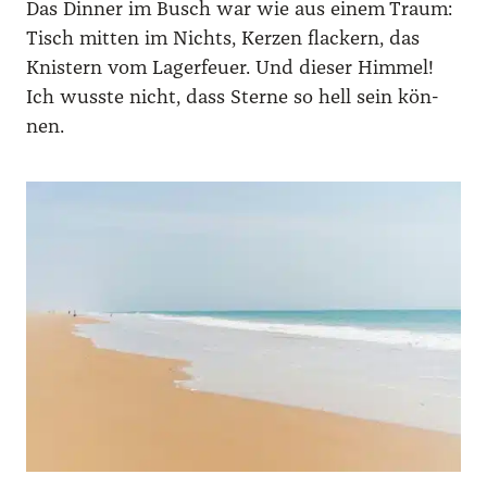
Das Din­ner im Busch war wie aus einem Traum:
Tisch mit­ten im Nichts, Ker­zen fla­ckern, das
Knis­tern vom Lager­feu­er. Und die­ser Him­mel!
Ich wuss­te nicht, dass Ster­ne so hell sein kön­
nen.