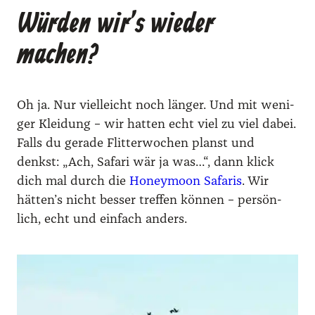
Würden wir’s wieder
machen?
Oh ja. Nur viel­leicht noch län­ger. Und mit weni­
ger Klei­dung – wir hat­ten echt viel zu viel dabei.
Falls du gera­de Flit­ter­wo­chen planst und
denkst: „Ach, Safa­ri wär ja was…“, dann klick
dich mal durch die
Honey­moon Safa­ris
. Wir
hätten’s nicht bes­ser tref­fen kön­nen – per­sön­
lich, echt und ein­fach anders.