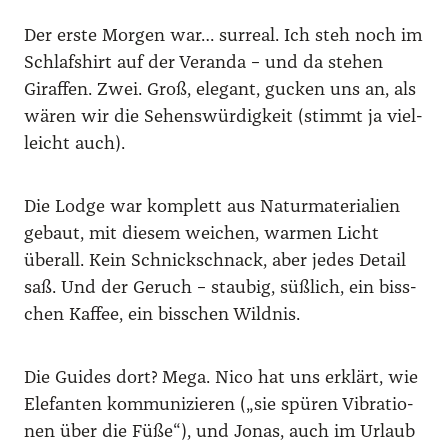
Der ers­te Mor­gen war… sur­re­al. Ich steh noch im
Schlaf­shirt auf der Veran­da – und da ste­hen
Giraf­fen. Zwei. Groß, ele­gant, gucken uns an, als
wären wir die Sehens­wür­dig­keit (stimmt ja viel­
leicht auch).
Die Lodge war kom­plett aus Natur­ma­te­ria­li­en
gebaut, mit die­sem wei­chen, war­men Licht
über­all. Kein Schnick­schnack, aber jedes Detail
saß. Und der Geruch – stau­big, süß­lich, ein biss­
chen Kaf­fee, ein biss­chen Wild­nis.
Die Gui­des dort? Mega. Nico hat uns erklärt, wie
Ele­fan­ten kom­mu­ni­zie­ren („sie spü­ren Vibra­tio­
nen über die Füße“), und Jonas, auch im Urlaub