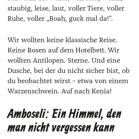
stau­big, lei­se, laut, vol­ler Tie­re, vol­ler
Ruhe, vol­ler „Boah, guck mal da!“.
Wir woll­ten kei­ne klas­si­sche Rei­se.
Kei­ne Rosen auf dem Hotel­bett. Wir
woll­ten Anti­lo­pen. Ster­ne. Und eine
Dusche, bei der du nicht sicher bist, ob
du beob­ach­tet wirst – etwa von einem
War­zen­schwein. Auf nach Kenia!
Amboseli: Ein Himmel, den
man nicht vergessen kann