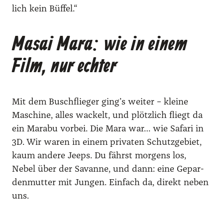
lich kein Büf­fel.“
Masai Mara: wie in einem
Film, nur echter
Mit dem Busch­flie­ger ging’s wei­ter – klei­ne
Maschi­ne, alles wackelt, und plötz­lich fliegt da
ein Mara­bu vor­bei. Die Mara war… wie Safa­ri in
3D. Wir waren in einem pri­va­ten Schutz­ge­biet,
kaum ande­re Jeeps. Du fährst mor­gens los,
Nebel über der Savan­ne, und dann: eine Gepar­
den­mut­ter mit Jun­gen. Ein­fach da, direkt neben
uns.