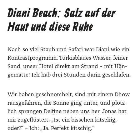
Diani Beach: Salz auf der
Haut und diese Ruhe
Nach so viel Staub und Safa­ri war Dia­ni wie ein
Kon­trast­pro­gramm. Tür­kis­blau­es Was­ser, fei­ner
Sand, unser Hotel direkt am Strand – mit Hän­
ge­mat­te! Ich hab drei Stun­den dar­in geschla­fen.
Wir haben geschnor­chelt, sind mit einem Dhow
raus­ge­fah­ren, die Son­ne ging unter, und plötz­
lich spran­gen Del­fi­ne neben uns her. Jonas hat
mir zuge­flüs­tert: „Ist ein biss­chen kit­schig,
oder?“ – Ich: „Ja. Per­fekt kit­schig.“