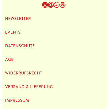
Instagram
Pinterest
Spotify
E-Mail
NEWS­LET­TER
EVENTS
DATEN­SCHUTZ
AGB
WIDERRUFSRECHT
VERSAND & LIEFERUNG
IMPRES­SUM