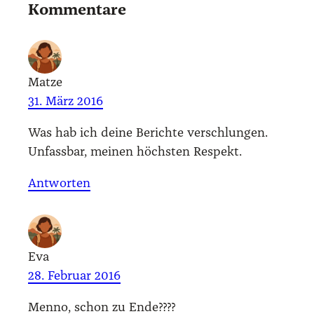
Kommentare
Matze
31. März 2016
Was hab ich dei­ne Berich­te ver­schlun­gen.
Unfass­bar, mei­nen höchs­ten Respekt.
Antworten
Eva
28. Februar 2016
Men­no, schon zu Ende????