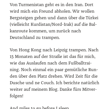
Von Turm­e­ni­stan geht es in den Iran. Dort
wird mich ein Freund abho­len. Wir wol­len
Berg­stei­gen gehen und dann über die Tür­kei
(viel­leicht Kur­di­stan/­Nord-Irak) auf die Bal­
kan­rou­te kom­men, um zurück nach
Deutsch­land zu tram­pen.
Von Hong Kong nach Leip­zig tram­pen. Nach
15 Mona­ten auf der Stra­ße ist das für mich,
wie das Aus­lau­fen nach dem Fuß­ball­trai­
ning. Noch ein­mal ein paar gemüt­li­che Run­
den über den Platz dre­hen. Wird Zeit für die
Dusche und ne Couch. Ich berich­te natür­lich
wei­ter auf mei­nem Blog. Dan­ke fürs Mit­ver­
fol­gen!
And miles to go befo­re I sleep.