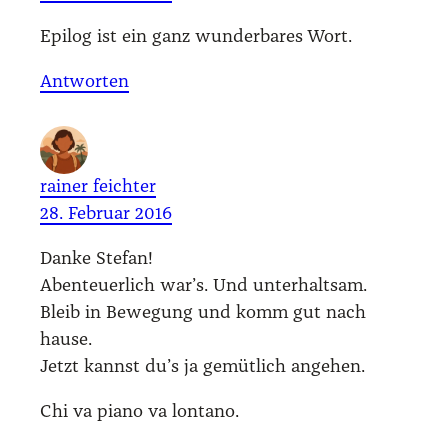
Epi­log ist ein ganz wun­der­ba­res Wort.
Antworten
rainer feichter
28. Februar 2016
Dan­ke Ste­fan!
Aben­teu­er­lich war’s. Und unter­halt­sam.
Bleib in Bewe­gung und komm gut nach
hau­se.
Jetzt kannst du’s ja gemüt­lich ange­hen.
Chi va pia­no va lon­ta­no.