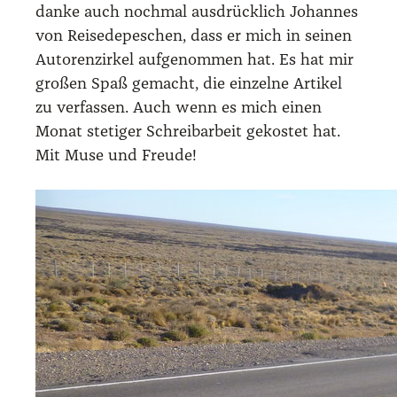
dan­ke auch noch­mal aus­drück­lich Johan­nes
von Rei­se­de­pe­schen, dass er mich in sei­nen
Autoren­zir­kel auf­ge­nom­men hat. Es hat mir
gro­ßen Spaß gemacht, die ein­zel­ne Arti­kel
zu ver­fas­sen. Auch wenn es mich einen
Monat ste­ti­ger Schreib­ar­beit gekos­tet hat.
Mit Muse und Freu­de!