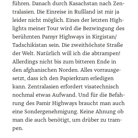
füh­ren. Danach durch Kasach­stan nach Zen­
tral­asi­en. Die Ein­rei­se in Ruß­land ist mir ja
lei­der nicht mög­lich. Eines der letz­ten High­
lights mei­ner Tour wird die Bezwin­gung des
berühm­ten Pamyr High­ways in Kirgistan/​
Tadschikistan sein. Die zweit­höchs­te Stra­ße
der Welt. Natür­lich will ich die abtram­pen!
Aller­dings nicht bis zum bit­te­ren Ende in
den afgha­ni­schen Nor­den. Alles vorr­aus­ge­
setzt, dass ich den Papier­kram erle­di­gen
kann. Zen­tral­asi­en erfor­dert visa­tech­nisch
noch­mal etwas Auf­wand. Und für die Befah­
rung des Pamir High­ways braucht man auch
eine Son­der­ge­neh­mi­gung. Kei­ne Ahnung ob
man die auch benö­tigt, um drü­ber zu tram­
pen.