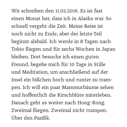
Wir schrei­ben den 11.02.2016. Es ist fast
einen Monat her, dass ich in Alas­ka war. So
schnell ver­geht die Zeit. Mei­ne Rei­se ist
noch nicht zu Ende, aber der letz­te Teil
beginnt als­bald. Ich wer­de in 8 Tagen nach
Tokio flie­gen und für sechs Wochen in Japan
blei­ben. Dort besu­che ich einen guten
Freund, bege­be mich für 10 Tage in Stil­le
und Medi­ta­ti­on, um anschlie­ßend auf der
Insel ein biß­chen hoch und run­ter zu tram­
pen. Ich will ein paar Mam­mut­bäu­me sehen
und hof­fent­lich die Kirsch­blü­te mit­er­le­ben.
Danach geht es wei­ter nach Hong-Kong.
Zwei­mal flie­gen. Zwei­mal nicht tram­pen.
Über den Pazi­fik.