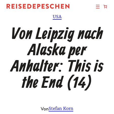
Zum
Inhalt
USA
springen
Von Leipzig nach
Alaska per
Anhalter: This is
the End (14)
Von
Stefan Korn