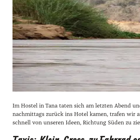
Im Hos­tel in Tana taten sich am letz­ten Abend unen
nach­mit­tags zurück ins Hotel kamen, tra­fen wir 
schnell von unse­ren Ideen, Rich­tung Süden zu zie­