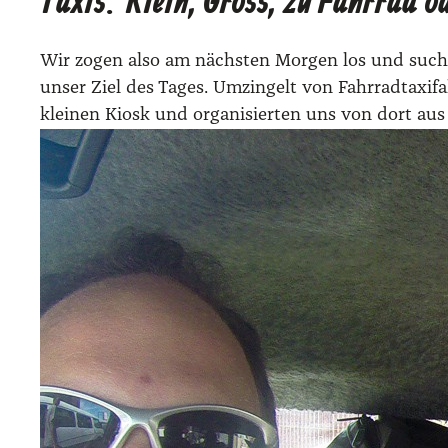
Taxis: Klein, Gross, zu Fahrrad o
Wir zogen also am nächs­ten Mor­gen los und such­t
unser Ziel des Tages. Umzin­gelt von Fahr­rad­ta­xi­
klei­nen Kiosk und orga­ni­sier­ten uns von dort aus