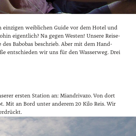
n ein­zi­gen weib­li­chen Gui­de vor dem Hotel und
hin eigent­lich? Na gegen Wes­ten! Unse­re Rei­se­
Allée des Babo­bas beschrieb. Aber mit dem Hand­
­ße ent­schie­den wir uns für den Was­ser­weg. Drei
er ers­ten Sta­ti­on an: Mian­dri­va­zo. Von dort
oot. Mit an Bord unter ande­rem 20 Kilo Reis. Wir
r­drückt.