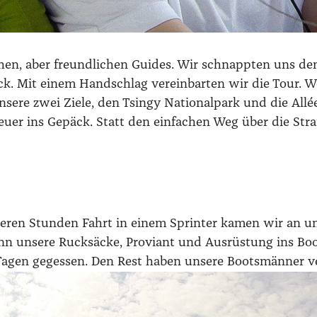
chen, aber freund­li­chen Gui­des. Wir schnapp­ten uns de
k. Mit einem Hand­schlag ver­ein­bar­ten wir die Tour. Wo
e unse­re zwei Zie­le, den Tsin­gy Natio­nal­park und die 
eu­er ins Gepäck. Statt den ein­fa­chen Weg über die Stra
ren Stun­den Fahrt in einem Sprin­ter kamen wir an unse­r
nn unse­re Ruck­sä­cke, Pro­vi­ant und Aus­rüs­tung ins B
agen geges­sen. Den Rest haben unse­re Boots­män­ner ve