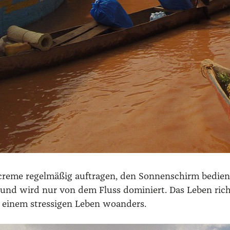
reme regel­mä­ßig auf­tra­gen, den Son­nen­schirm bedie­ne
en und wird nur von dem Fluss domi­niert. Das Leben rich
 einem stres­si­gen Leben woan­ders.