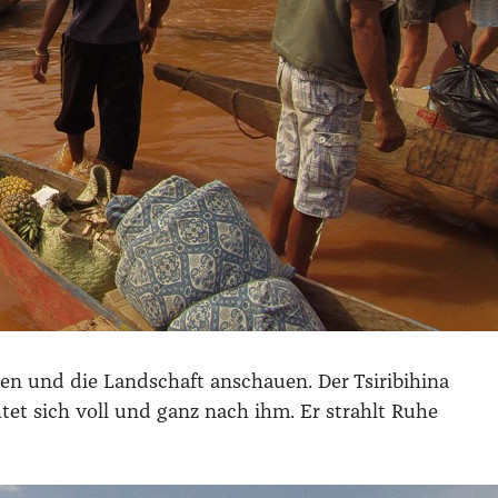
n und die Land­schaft anschau­en. Der Tsi­ri­bi­hi­na
­tet sich voll und ganz nach ihm. Er strahlt Ruhe