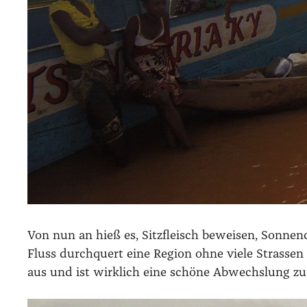
Von nun an hieß es, Sitz­fleisch bewei­sen, Son­nen­c
Fluss durch­quert eine Regi­on ohne vie­le Stras­s
aus und ist wirk­lich eine schö­ne Abwechs­lung zu