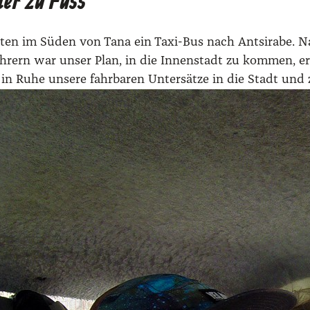
der zu Fuss
en im Süden von Tana ein Taxi-Bus nach Ant­si­ra­be. Na
fah­rern war unser Plan, in die Innen­stadt zu kom­men, er
 in Ruhe unse­re fahr­ba­ren Unter­sät­ze in die Stadt un