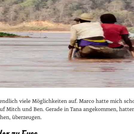
d­lich vie­le Mög­lich­kei­ten auf. Mar­co hat­te mich sc
auf Mitch und Ben. Gera­de in Tana ange­kom­men, hat­ten
hen, über­zeu­gen.