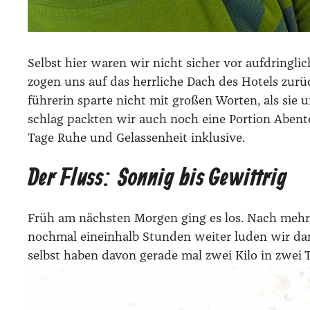
Selbst hier waren wir nicht sicher vor auf­dring­li­
zogen uns auf das herr­li­che Dach des Hotels zurüc
füh­re­rin spar­te nicht mit gro­ßen Wor­ten, als si
schlag pack­ten wir auch noch eine Por­ti­on Aben­t
Tage Ruhe und Gelas­sen­heit inklu­si­ve.
Der Fluss: Sonnig bis Gewittrig
Früh am nächs­ten Mor­gen ging es los. Nach meh­re­
noch­mal ein­ein­halb Stun­den wei­ter luden wir da
selbst haben davon gera­de mal zwei Kilo in zwei T