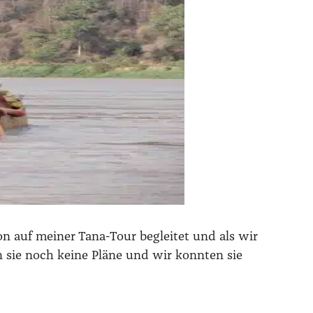
hon auf mei­ner Tana-Tour beglei­tet und als wir
 sie noch kei­ne Plä­ne und wir konn­ten sie