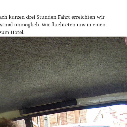
ch kur­zen drei Stun­den Fahrt erreich­ten wir
st­mal unmög­lich. Wir flüch­te­ten uns in einen
d zum Hotel.