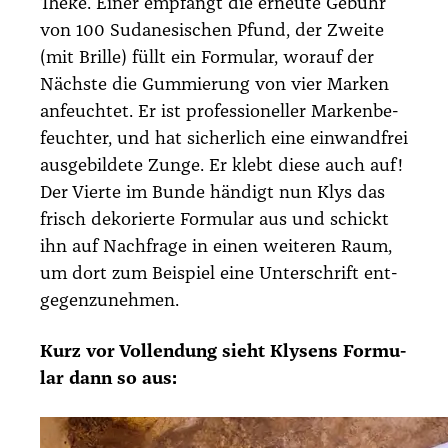
The­ke. Einer emp­fängt die erneu­te Gebühr
von 100 Suda­ne­si­schen Pfund, der Zwei­te
(mit Bril­le) füllt ein For­mu­lar, wor­auf der
Nächs­te die Gum­mie­rung von vier Mar­ken
anfeuch­tet. Er ist pro­fes­sio­nel­ler Mar­ken­be­
feuch­ter, und hat sicher­lich eine ein­wand­frei
aus­ge­bil­de­te Zun­ge. Er klebt die­se auch auf!
Der Vier­te im Bun­de hän­digt nun Klys das
frisch deko­rier­te For­mu­lar aus und schickt
ihn auf Nach­fra­ge in einen wei­te­ren Raum,
um dort zum Bei­spiel eine Unter­schrift ent­
ge­gen­zu­neh­men.
Kurz vor Voll­endung sieht Kly­sens For­mu­
lar dann so aus: