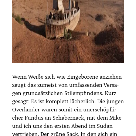
Wenn Wei­ße sich wie Ein­ge­bo­re­ne anzie­hen
zeugt das zumeist von umfas­sen­den Ver­sa­
gen grund­sätz­li­chen Stil­emp­fin­dens. Kurz
gesagt: Es ist kom­plett lächer­lich. Die jun­gen
Over­lan­der waren somit ein uner­schöpf­li­
cher Fun­dus an Scha­ber­nack, mit dem Mike
und ich uns den ers­ten Abend im Sudan
ver­trie­ben. Der grü­ne Sack, in den sich ein