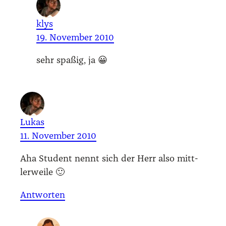
klys
19. November 2010
sehr spa­ßig, ja 😀
Lukas
11. November 2010
Aha Stu­dent nennt sich der Herr also mitt­
ler­wei­le 🙂
Antworten