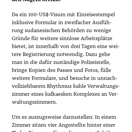
Da ein 100-US$-Visum mit Ein­rei­se­stem­pel
inklu­si­ve For­mu­lar in zwei­fa­cher Aus­füh­
rung suda­ne­si­schen Behör­den zu weni­ge
Grün­de für wei­te­re sinn­lo­se Arbeits­plät­ze
bie­tet, ist inner­halb von drei Tagen eine wei­
te­re Regis­trie­rung not­wen­dig. Dazu gehe
man in die dafür zustän­di­ge Poli­zei­stel­le,
brin­ge Kopien des Pas­ses und Fotos, fül­le
wei­te­re For­mu­la­re, und besu­che in unnach­
voll­zieh­ba­rem Rhyth­mus kah­le Ver­wal­tungs­
zim­mer eines kaf­ka­es­ken Kom­ple­xes an Ver­
wal­tungs­zim­mern.
Um es aus­zugs­wei­se dar­zu­stel­len: In einem
Zim­mer sit­zen vier Ange­stell­te hin­ter einer