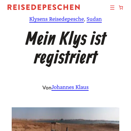
Zum
Inhalt
Klysens Reisedepesche
, 
Sudan
springen
Mein Klys ist
registriert
Von
Johannes Klaus