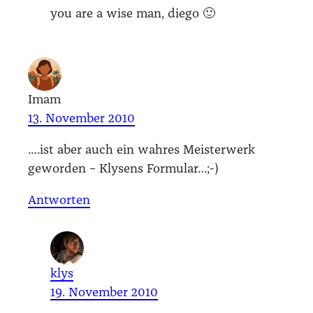
you are a wise man, die­go 🙂
Imam
13. November 2010
.…ist aber auch ein wah­res Meis­ter­werk
gewor­den – Kly­sens For­mu­lar…;-)
Antworten
klys
19. November 2010