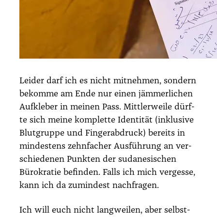
Lei­der darf ich es nicht mit­neh­men, son­dern
bekom­me am Ende nur einen jäm­mer­li­chen
Auf­kle­ber in mei­nen Pass. Mitt­ler­wei­le dürf­
te sich mei­ne kom­plet­te Iden­ti­tät (inklu­si­ve
Blut­grup­pe und Fin­ger­ab­druck) bereits in
min­des­tens zehn­fa­cher Aus­füh­rung an ver­
schie­de­nen Punk­ten der suda­ne­si­schen
Büro­kra­tie befin­den. Falls ich mich ver­ges­se,
kann ich da zumin­dest nach­fra­gen.
Ich will euch nicht lang­wei­len, aber selbst­