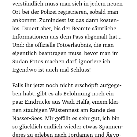
ver­ständ­lich muss man sich in jedem neu­en
Ort bei der Poli­zei regis­trie­ren, sobald man
ankommt. Zumin­dest ist das dann kos­ten­
los. Dau­ert aber, bis der Beam­te sämt­li­che
Infor­ma­tio­nen aus dem Pass abge­malt hat…
Und: die offi­zi­el­le Foto­er­laub­nis, die man
eigent­lich bean­tra­gen muss, bevor man im
Sudan Fotos machen darf, igno­rie­re ich.
Irgend­wo ist auch mal Schluss!
Falls ihr jetzt noch nicht erschöpft auf­ge­ge­
ben habt, gibt es als Beloh­nung noch ein
paar Ein­drü­cke aus Wadi Hal­fa, einem klei­
nen stau­bi­gen Wüs­ten­nest am Ran­de des
Nas­ser-Sees. Mir gefällt es sehr gut, ich bin
so glück­lich end­lich wie­der etwas Span­nen­
de­res zu erle­ben nach Jor­da­ni­en und Ägyp­