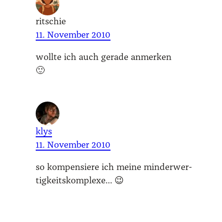
ritschie
11. November 2010
woll­te ich auch gera­de anmer­ken
🙂
klys
11. November 2010
so kom­pen­sie­re ich mei­ne min­der­wer­
tig­keits­kom­ple­xe… 😉