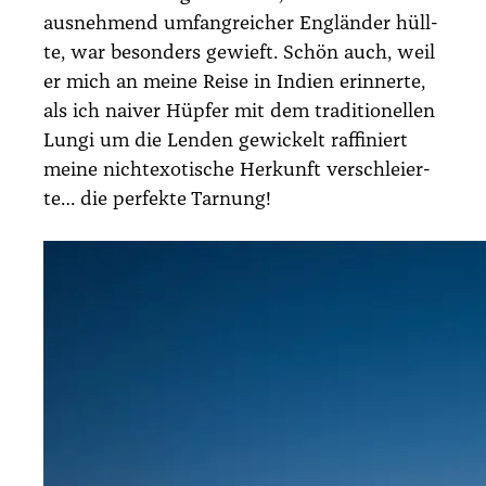
aus­neh­mend umfang­rei­cher Eng­län­der hüll­
te, war beson­ders gewieft. Schön auch, weil
er mich an mei­ne Rei­se in Indi­en erin­ner­te,
als ich nai­ver Hüp­fer mit dem tra­di­tio­nel­len
Lun­gi um die Len­den gewi­ckelt raf­fi­niert
mei­ne nicht­exo­ti­sche Her­kunft ver­schlei­er­
te… die per­fek­te Tar­nung!