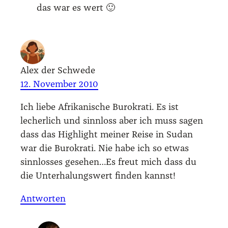
das war es wert 🙂
Alex der Schwede
12. November 2010
Ich lie­be Afri­ka­ni­sche Buro­kra­ti. Es ist
lecher­lich und sinn­loss aber ich muss sagen
dass das High­light mei­ner Rei­se in Sudan
war die Buro­kra­ti. Nie habe ich so etwas
sinn­los­ses gesehen…Es freut mich dass du
die Unter­ha­lungs­wert fin­den kannst!
Antworten