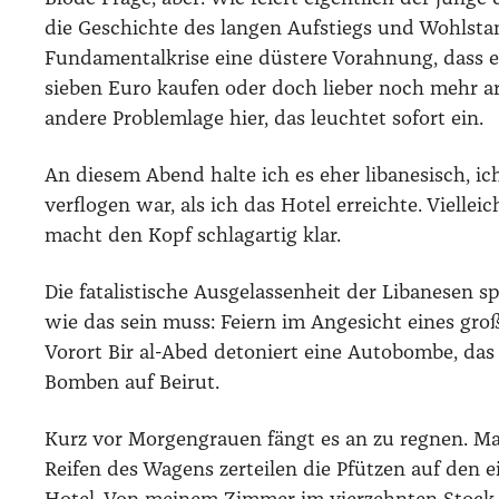
die Geschich­te des lan­gen Auf­stiegs und Wohl­stand
Fun­da­men­tal­kri­se eine düs­te­re Vor­ah­nung, dass
sie­ben Euro kau­fen oder doch lie­ber noch mehr arbei­
ande­re Pro­blem­la­ge hier, das leuch­tet sofort ein.
An die­sem Abend hal­te ich es eher liba­ne­sisch, 
ver­flo­gen war, als ich das Hotel erreich­te. Viel­le
macht den Kopf schlag­ar­tig klar.
Die fata­lis­ti­sche Aus­ge­las­sen­heit der Liba­ne­se
wie das sein muss: Fei­ern im Ange­sicht eines gro­
Vor­ort Bir al-Abed deto­niert eine Auto­bom­be, das f
Bom­ben auf Bei­rut.
Kurz vor Mor­gen­grau­en fängt es an zu reg­nen. M
Rei­fen des Wagens zer­tei­len die Pfüt­zen auf de