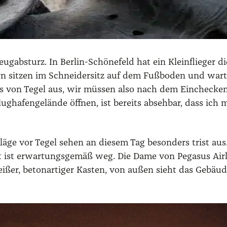
­ab­sturz. In Ber­lin-Schö­ne­feld hat ein Klein­flie­ger di
h­tern sit­zen im Schnei­der­sitz auf dem Fuß­bo­den und wa
ings von Tegel aus, wir müs­sen also nach dem Ein­che­ck
ug­ha­fen­ge­län­de öff­nen, ist bereits abseh­bar, dass ic
­schlä­ge vor Tegel sehen an die­sem Tag beson­ders trist a
ut ist erwar­tungs­ge­mäß weg. Die Dame von Pega­sus Air
wei­ßer, beton­ar­ti­ger Kas­ten, von außen sieht das Gebä