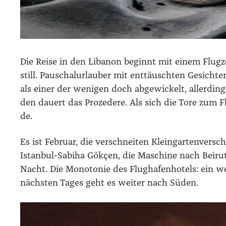
Die Rei­se in den Liba­non beginnt mit einem Flug­zeug
still. Pau­schal­ur­lau­ber mit ent­täusch­ten Gesic
als einer der weni­gen doch abge­wi­ckelt, aller­d
den dau­ert das Pro­ze­de­re. Als sich die Tore zum Fl
de.
Es ist Febru­ar, die ver­schnei­ten Klein­gar­ten­ver
Istan­bul-Sabi­ha Gök­çen, die Maschi­ne nach Bei­r
Nacht. Die Mono­to­nie des Flug­ha­fen­ho­tels: ein 
nächs­ten Tages geht es wei­ter nach Süden.