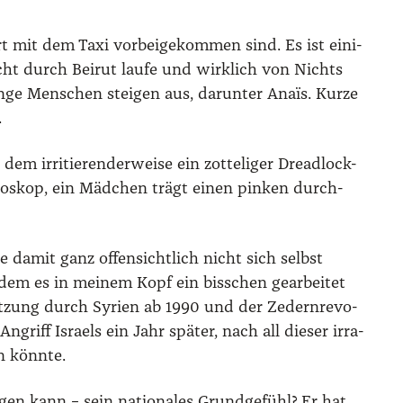
ahrt mit dem Taxi vor­bei­ge­kom­men sind. Es ist eini­
cht durch Bei­rut lau­fe und wirk­lich von Nichts
e Men­schen stei­gen aus, dar­un­ter Anaïs. Kur­ze
.
 irri­tie­ren­der­wei­se ein zot­te­li­ger Dre­ad­lock-
o­bo­skop, ein Mäd­chen trägt einen pin­ken durch­
e damit ganz offen­sicht­lich nicht sich selbst
h­dem es in mei­nem Kopf ein biss­chen gear­bei­tet
set­zung durch Syri­en ab 1990 und der Zedern­re­vo­
riff Isra­els ein Jahr spä­ter, nach all die­ser irra­
n könn­te.
agen kann – sein natio­na­les Grund­ge­fühl? Er hat