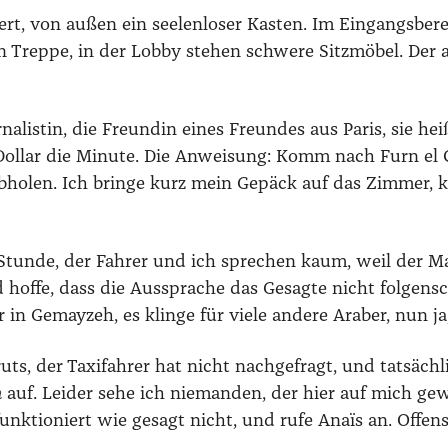
ert, von außen ein see­len­lo­ser Kas­ten. Im Ein­gangs­be­re
en Trep­pe, in der Lob­by ste­hen schwe­re Sitz­mö­bel. Der
­na­lis­tin, die Freun­din eines Freun­des aus Paris, sie he
i Dol­lar die Minu­te. Die Anwei­sung: Komm nach Furn e
o­len. Ich brin­ge kurz mein Gepäck auf das Zim­mer, ku
Stun­de, der Fah­rer und ich spre­chen kaum, weil der Ma
 hof­fe, dass die Aus­spra­che das Gesag­te nicht fol­gen­sc
r in Gemay­zeh, es klin­ge für vie­le ande­re Ara­ber, nun j
­ruts, der Taxi­fah­rer hat nicht nach­ge­fragt, und tat­säc
n
auf. Lei­der sehe ich nie­man­den, der hier auf mich gewa
unk­tio­niert wie gesagt nicht, und rufe Anaïs an. Offen­s