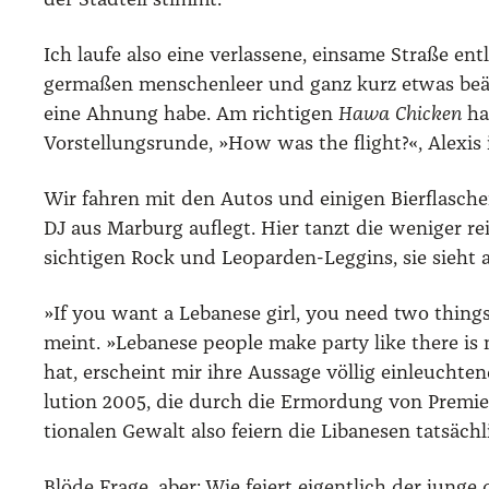
der Stadteil stimmt.
Ich lau­fe also eine ver­las­se­ne, ein­sa­me Stra­ße e
ger­ma­ßen men­schen­leer und ganz kurz etwas beäng
eine Ahnung habe. Am rich­ti­gen
Hawa Chi­cken
hal
Vor­stel­lungs­run­de, »How was the flight?«, Alexis 
Wir fah­ren mit den Autos und eini­gen Bier­fla­schen w
DJ aus Mar­burg auf­legt. Hier tanzt die weni­ger re
sich­ti­gen Rock und Leo­par­den-Leg­gins, sie sieht 
»If you want a Leba­ne­se girl, you need two things,
meint. »Leba­ne­se peo­p­le make par­ty like the­re i
hat, erscheint mir ihre Aus­sa­ge völ­lig ein­leuch­
lu­ti­on 2005, die durch die Ermor­dung von Pre­mier­m
tio­na­len Gewalt also fei­ern die Liba­ne­sen tat­säc
Blö­de Fra­ge, aber: Wie fei­ert eigent­lich der jun­