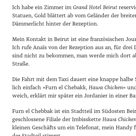
Ich habe ein Zim­mer im
Grand Hotel Bei­rut
reser­vi
Sta­tu­en, Gold blät­tert ab vom Gelän­der der brei­t
Däm­mer­licht hin­ter der Rezep­ti­on.
Mein Kon­takt in Bei­rut ist eine fran­zö­si­schen Jour
Ich rufe Anaïs von der Rezep­ti­on aus an, für dre
sind nicht zu bekom­men, man wer­de mich dort abh
Stra­ße.
Die Fahrt mit dem Taxi dau­ert eine knap­pe hal­be 
lich ein­fach »Furn el Che­bakk,
Hawa Chi­cken
« und
weich, erklärt mir spä­ter ein Jor­da­ni­er in einer Ba
Furn el Che­b­bak ist ein Stadt­teil im Süd­os­ten Bei
geschlos­se­ne Filia­le der Imbiss­ket­te
Hawa Chi­cke
klei­nen Geschäfts um ein Tele­fo­nat, mein Han­dy f