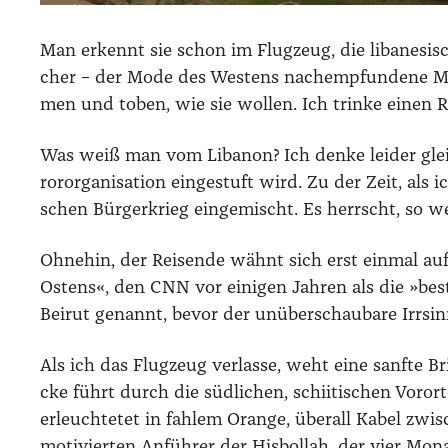
Man erkennt sie schon im Flug­zeug, die liba­ne­si­sc
cher – der Mode des Wes­tens nach­emp­fun­de­ne Moo
men und toben, wie sie wol­len. Ich trin­ke einen 
Was weiß man vom Liba­non? Ich den­ke lei­der gleich
ror­or­ga­ni­sa­ti­on ein­ge­stuft wird. Zu der Zeit, a
schen Bür­ger­krieg ein­ge­mischt. Es herrscht, so w
Ohne­hin, der Rei­sen­de wähnt sich erst ein­mal au
Ostens«, den CNN vor eini­gen Jah­ren als die »bes­
Bei­rut genannt, bevor der unüber­schau­ba­re Irr­sin
Als ich das Flug­zeug ver­las­se, weht eine sanf­te B
cke führt durch die süd­li­chen, schii­ti­schen Vor­o
erleuch­te­tet in fah­lem Oran­ge, über­all Kabel zwi
moti­vier­ten Anfüh­rer der His­bol­lah, der vier Mo