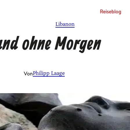
Rei­se­blog
Libanon
and ohne Morgen
Von
Philipp Laage