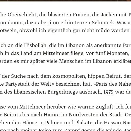
he Ober­schicht, die bla­sier­ten Frau­en, die Jacken mit P
n­boots, dazu aber immer­hin teu­ren Schmuck. Was auf­fä
Rot­wein, obwohl ich eigent­lich gar nicht müde wer­den
 an die His­bol­lah, die im Liba­non als aner­kann­te Par
ls ich in das Land am Mit­tel­meer flie­ge, vor fünf Mona­te
er­den es mir spä­ter vie­le Men­schen im Liba­non erklä­r
f der Suche nach dem kos­mo­po­li­ten, hip­pen Bei­rut, 
te Par­ty­stadt der Welt« bezeich­net hat. »Paris des Nah
n des liba­ne­si­schen Bür­ger­kriegs aus­brach, 1975 war da
ri­se vom Mit­tel­meer her­über wie war­me Zug­luft. Ich fe
r­te Bei­ruts bis nach Ham­ra im Nord­wes­ten der Stadt. O
­schen den Häu­sern, Pal­men und Pla­ka­te, die Hassan Nas­
na­te nach mei­ner Rei­se zum Kampf gegen die Fein­de Basc