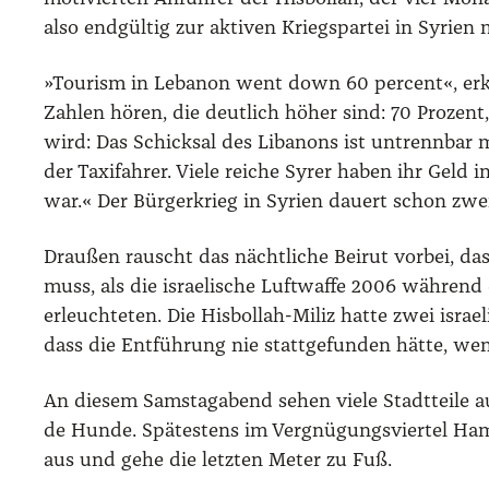
also end­gül­tig zur akti­ven Kriegs­par­tei in Syri­en
»Tou­rism in Leba­non went down 60 per­cent«, erklä
Zah­len hören, die deut­lich höher sind: 70 Pro­zen
wird: Das Schick­sal des Liba­nons ist untrenn­bar 
der Taxi­fah­rer. Vie­le rei­che Syrer haben ihr Gel
war.« Der Bür­ger­krieg in Syri­en dau­ert schon zwei 
Drau­ßen rauscht das nächt­li­che Bei­rut vor­bei, d
muss, als die israe­li­sche Luft­waf­fe 2006 wäh­rend
erleuch­te­ten. Die His­bol­lah-Miliz hat­te zwei israe­li
dass die Ent­füh­rung nie statt­ge­fun­den hät­te,
An die­sem Sams­tag­abend sehen vie­le Stadt­tei­le auf
de Hun­de. Spä­tes­tens im Ver­gnü­gungs­vier­tel Ha
aus und gehe die letz­ten Meter zu Fuß.