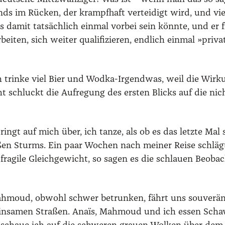
s im Rücken, der krampf­haft ver­tei­digt wird, und viel­le
 es damit tat­säch­lich ein­mal vor­bei sein könn­te, und e
ten, sich wei­ter qua­li­fi­zie­ren, end­lich ein­mal »pri­va
ich trin­ke viel Bier und Wod­ka-Irgend­was, weil die Wir
icht schluckt die Auf­re­gung des ers­ten Blicks auf die ni
n springt auf mich über, ich tan­ze, als ob es das letz­te Ma
ßen Sturms. Ein paar Wochen nach mei­ner Rei­se schlägt d
ra­gi­le Gleich­ge­wicht, so sagen es die schlau­en Beob­ac
ah­moud, obwohl schwer betrun­ken, fährt uns sou­ve­rän
n ein­sa­men Stra­ßen. Anaïs, Mah­moud und ich essen Sch