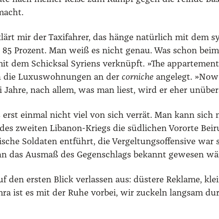
 macht.
rt mir der Taxi­fah­rer, das hän­ge natür­lich mit dem sy
t, 85 Pro­zent. Man weiß es nicht genau. Was schon beim 
mit dem Schick­sal Syri­ens ver­knüpft. »The appar­te­men
d in die Luxus­woh­nun­gen an der
cor­ni­che
ange­legt. »Now 
Jah­re, nach allem, was man liest, wird er eher unüber­sicht­
as erst ein­mal nicht viel von sich ver­rät. Man kann sich 
 des zwei­ten Liba­non-Kriegs die süd­li­chen Vor­or­te Be
­sche Sol­da­ten ent­führt, die Ver­gel­tungs­of­fen­si­ve war 
 wenn das Aus­maß des Gegen­schlags bekannt gewe­sen wä
 den ers­ten Blick ver­las­sen aus: düs­te­re Rekla­me, klei
m­ra ist es mit der Ruhe vor­bei, wir zuckeln lang­sam du