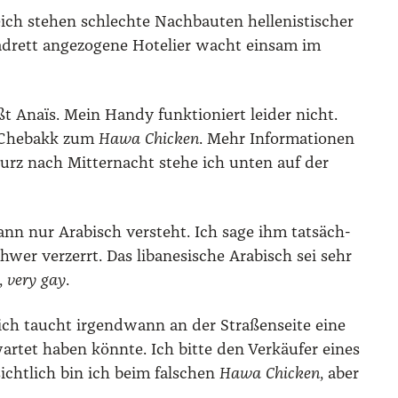
ich ste­hen schlech­te Nach­bau­ten hel­le­nis­ti­scher
 adrett ange­zo­ge­ne Hote­lier wacht ein­sam im
ißt Anaïs. Mein Han­dy funk­tio­niert lei­der nicht.
l Che­bakk zum
Hawa Chi­cken
. Mehr Infor­ma­tio­nen
rz nach Mit­ter­nacht ste­he ich unten auf der
nn nur Ara­bisch ver­steht. Ich sage ihm tat­säch­
hwer ver­zerrt. Das liba­ne­si­sche Ara­bisch sei sehr
a,
very gay
.
h­lich taucht irgend­wann an der Stra­ßen­sei­te eine
r­tet haben könn­te. Ich bit­te den Ver­käu­fer eines
icht­lich bin ich beim fal­schen
Hawa Chi­cken
, aber