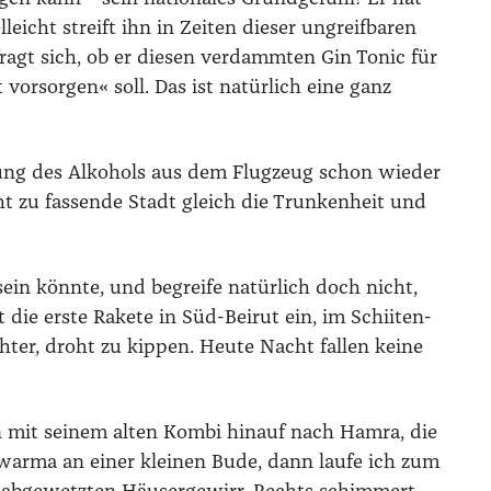
icht streift ihn in Zei­ten die­ser ungreif­ba­ren
r fragt sich, ob er die­sen ver­damm­ten Gin Tonic für
t vor­sor­gen« soll. Das ist natür­lich eine ganz
­kung des Alko­hols aus dem Flug­zeug schon wie­der
cht zu fas­sen­de Stadt gleich die Trun­ken­heit und
l sein könn­te, und begrei­fe natür­lich doch nicht,
ie ers­te Rake­te in Süd-Bei­rut ein, im Schii­ten-
h­ter, droht zu kip­pen. Heu­te Nacht fal­len kei­ne
 mit sei­nem alten Kom­bi hin­auf nach Ham­ra, die
a­warma an einer klei­nen Bude, dann lau­fe ich zum