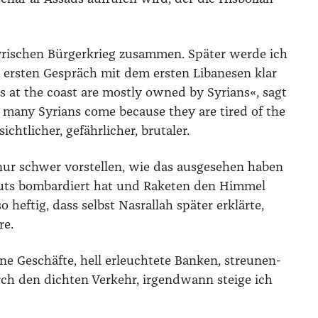
ri­schen Bür­ger­krieg zusam­men. Spä­ter wer­de ich
ers­ten Gespräch mit dem ers­ten Liba­ne­sen klar
ts at the coast are most­ly owned by Syri­ans«, sagt
many Syri­ans come becau­se they are tired of the
li­cher, gefähr­li­cher, bru­ta­ler.
nur schwer vor­stel­len, wie das aus­ge­se­hen haben
i­ruts bom­bar­diert hat und Rake­ten den Him­mel
so hef­tig, dass selbst Nas­ral­lah spä­ter erklär­te,
re.
­ne Geschäf­te, hell erleuch­te­te Ban­ken, streu­nen­
rch den dich­ten Ver­kehr, irgend­wann stei­ge ich