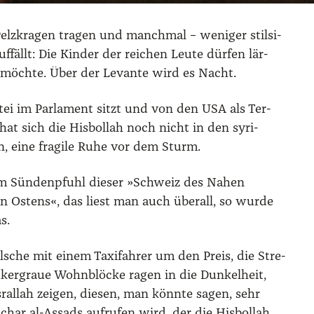
elz­kra­gen tra­gen und manch­mal – weni­ger stil­si­
llt: Die Kin­der der rei­chen Leu­te dür­fen lär­
 möch­te. Über der Levan­te wird es Nacht.
­tei im Par­la­ment sitzt und von den USA als Ter­
n, hat sich die His­bol­lah noch nicht in den syri­
en, eine fra­gi­le Ruhe vor dem Sturm.
dem Sün­den­pfuhl die­ser »Schweiz des Nahen
en Ostens«, das liest man auch über­all, so wur­de
s.
il­sche mit einem Taxi­fah­rer um den Preis, die Stre­
cker­graue Wohn­blö­cke ragen in die Dun­kel­heit,
ral­lah zei­gen, die­sen, man könn­te sagen, sehr
har al-Assads auf­ru­fen wird, der die His­bol­lah