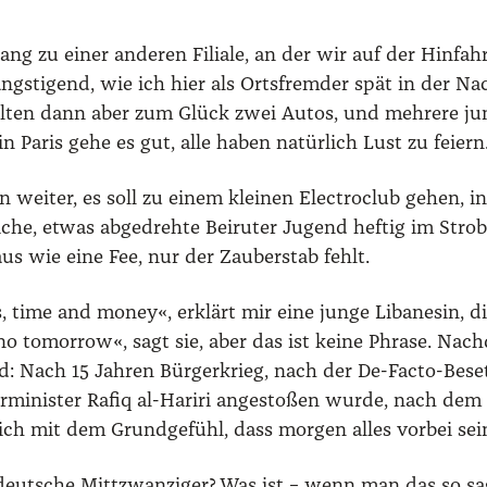
nt­lang zu einer ande­ren Filia­le, an der wir auf der Hin­f
s­ti­gend, wie ich hier als Orts­frem­der spät in der Na
­ten dann aber zum Glück zwei Autos, und meh­re­re jun­g
in Paris gehe es gut, alle haben natür­lich Lust zu fei­ern
ei­ter, es soll zu einem klei­nen Elec­tro­club gehen, in dem
i­che, etwas abge­dreh­te Bei­ru­ter Jugend hef­tig im Str
aus wie eine Fee, nur der Zau­ber­stab fehlt.
 time and money«, erklärt mir eine jun­ge Liba­ne­sin, di
s no tomor­row«, sagt sie, aber das ist kei­ne Phra­se. Nac
tend: Nach 15 Jah­ren Bür­ger­krieg, nach der De-Fac­to-Be
i­nis­ter Rafiq al-Hari­ri ange­sto­ßen wur­de, nach dem Ang
h­lich mit dem Grund­ge­fühl, dass mor­gen alles vor­bei sei
ge deut­sche Mitt­zwan­zi­ger? Was ist – wenn man das so s