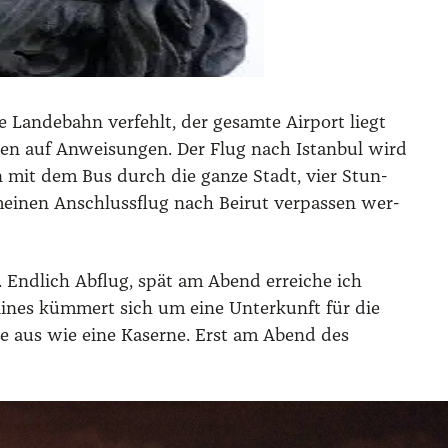
e Lan­de­bahn ver­fehlt, der gesam­te Air­port liegt
r­ten auf Anwei­sun­gen. Der Flug nach Istan­bul wird
en mit dem Bus durch die gan­ze Stadt, vier Stun­
h mei­nen Anschluss­flug nach Bei­rut ver­pas­sen wer­
us. End­lich Abflug, spät am Abend errei­che ich
­lines küm­mert sich um eine Unter­kunft für die
u­de aus wie eine Kaser­ne. Erst am Abend des