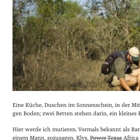
Eine Küche, Duschen im Son­nen­schein, in der Mit­te
gen Boden; zwei Bet­ten ste­hen dar­in, ein klei­nes 
Hier wer­de ich mutie­ren. Vor­mals bekannt als Bam
einem Mann, sozu­sa­gen. Klys,
Power Texas
Afri­ca