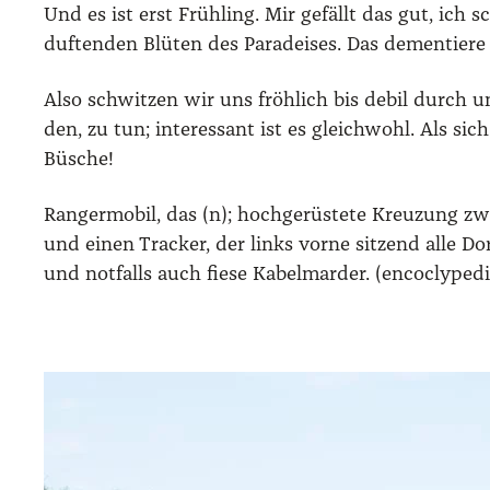
Und es ist erst Früh­ling. Mir gefällt das gut, ich s
duf­ten­den Blü­ten des Para­dei­ses. Das demen­tie­re 
Also schwit­zen wir uns fröh­lich bis debil durch un
den, zu tun; inter­es­sant ist es gleich­wohl. Als sic
Büsche!
Ran­ger­mo­bil, das (n); hoch­ge­rüs­te­te Kreu­zung z
und einen Tra­cker, der links vor­ne sit­zend alle Dor
und not­falls auch fie­se Kabel­mar­der. (enco­cly­pe­di