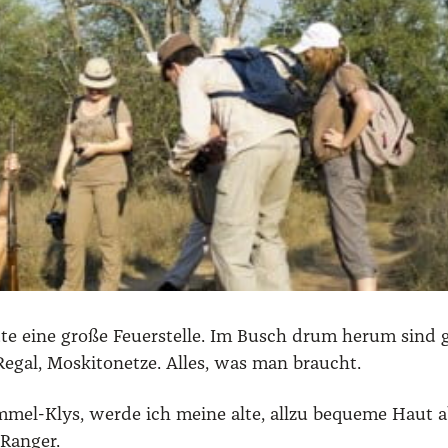
 eine gro­ße Feu­er­stel­le. Im Busch drum her­um sind ger
Regal, Mos­ki­to­net­ze. Alles, was man braucht.
­mel-Klys, wer­de ich mei­ne alte, all­zu beque­me Haut 
 Ran­ger.