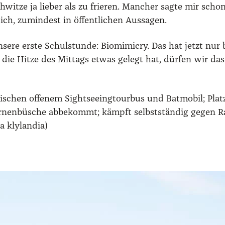
chwit­ze ja lie­ber als zu frie­ren. Man­cher sag­te mir sc
ich, zumin­dest in öffent­li­chen Aus­sa­gen.
se­re ers­te Schul­stun­de: Bio­mi­mi­cry. Das hat jetzt n
h die Hit­ze des Mit­tags etwas gelegt hat, dür­fen wir das
wi­schen offe­nem Sight­see­ing­tour­bus und Bat­mo­bil; Pla
­nen­bü­sche abbe­kommt; kämpft selbst­stän­dig gegen Raub­
a kly­lan­dia)