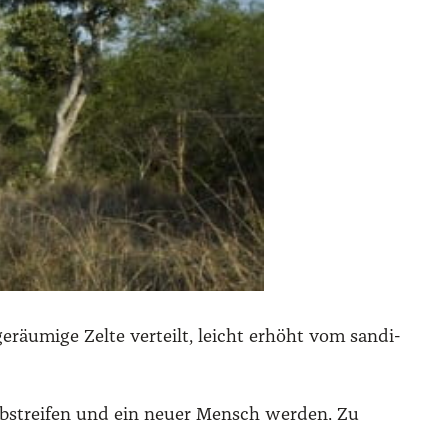
äu­mi­ge Zel­te ver­teilt, leicht erhöht vom san­di­
abstrei­fen und ein neu­er Mensch wer­den. Zu