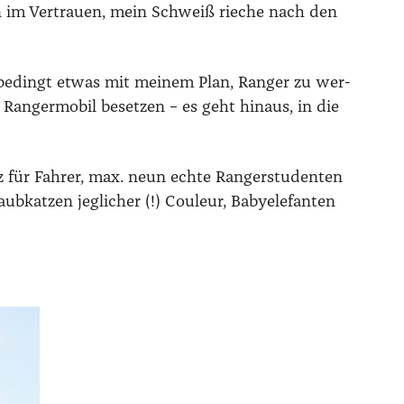
hon im Ver­trau­en, mein Schweiß rie­che nach den
ur bedingt etwas mit mei­nem Plan, Ran­ger zu wer­
 Ran­ger­mo­bil beset­zen – es geht hin­aus, in die
tz für Fah­rer, max. neun ech­te Ran­ger­stu­den­ten
kat­zen jeg­li­cher (!) Cou­leur, Babye­le­fan­ten