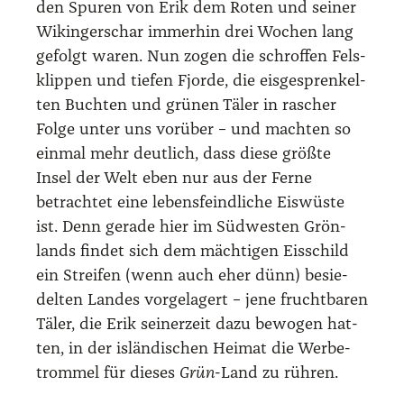
den Spu­ren von Erik dem Roten und sei­ner
Wikin­ger­schar immer­hin drei Wochen lang
gefolgt waren. Nun zogen die schrof­fen Fels­
klip­pen und tie­fen Fjor­de, die eis­ge­spren­kel­
ten Buch­ten und grü­nen Täler in rascher
Fol­ge unter uns vor­über – und mach­ten so
ein­mal mehr deut­lich, dass die­se größ­te
Insel der Welt eben nur aus der Fer­ne
betrach­tet eine lebens­feind­li­che Eis­wüs­te
ist. Denn gera­de hier im Süd­wes­ten Grön­
lands fin­det sich dem mäch­ti­gen Eis­schild
ein Strei­fen (wenn auch eher dünn) besie­
del­ten Lan­des vor­ge­la­gert – jene frucht­ba­ren
Täler, die Erik sei­ner­zeit dazu bewo­gen hat­
ten, in der islän­di­schen Hei­mat die Wer­be­
trom­mel für die­ses
Grün
-Land zu rüh­ren.