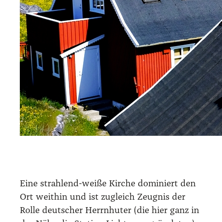
Eine strah­lend-wei­ße Kir­che domi­niert den
Ort weit­hin und ist zugleich Zeug­nis der
Rol­le deut­scher Herrn­hu­ter (die hier ganz in