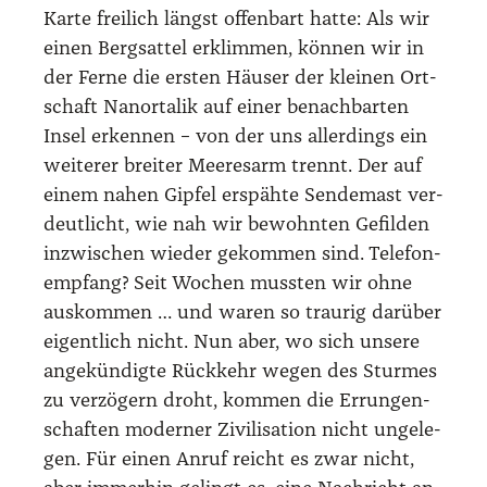
Kar­te frei­lich längst offen­bart hat­te: Als wir
einen Berg­sat­tel erklim­men, kön­nen wir in
der Fer­ne die ers­ten Häu­ser der klei­nen Ort­
schaft Nan­or­ta­lik auf einer benach­bar­ten
Insel erken­nen – von der uns aller­dings ein
wei­te­rer brei­ter Mee­res­arm trennt. Der auf
einem nahen Gip­fel erspäh­te Sen­de­mast ver­
deut­licht, wie nah wir bewohn­ten Gefil­den
inzwi­schen wie­der gekom­men sind. Tele­fon­
emp­fang? Seit Wochen muss­ten wir ohne
aus­kom­men … und waren so trau­rig dar­über
eigent­lich nicht. Nun aber, wo sich unse­re
ange­kün­dig­te Rück­kehr wegen des Stur­mes
zu ver­zö­gern droht, kom­men die Errun­gen­
schaf­ten moder­ner Zivi­li­sa­ti­on nicht unge­le­
gen. Für einen Anruf reicht es zwar nicht,