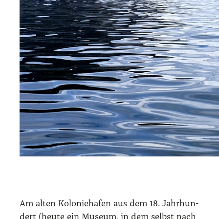
Am alten Kolo­nie­ha­fen aus dem 18. Jahr­hun­
dert (heu­te ein Muse­um, in dem selbst nach