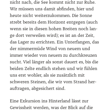
nicht nach, die See kommt nicht zur Ruhe.
Wir müs­sen uns damit abfin­den, hier und
heu­te nicht wei­ter­zu­kom­men. Die Son­ne
strebt bereits dem Hori­zont ent­ge­gen (auch
wenn sie in die­sen hohen Brei­ten noch lan­
ge dort ver­wei­len wird); es ist an der Zeit,
das Lager zu errich­ten. Ein Unter­fan­gen, das
der nim­mer­mü­de Wind von neu­em und
immer wie­der von neu­em zu durch­kreu­zen
sucht. Viel län­ger als sonst dau­ert es, bis die
bei­den Zel­te end­lich ste­hen und wir füh­len
uns erst woh­ler, als sie zusätz­lich mit
schwe­ren Stei­nen, die wir vom Strand her­
auf­tra­gen, abge­si­chert sind.
Eine Exkur­si­on ins Hin­ter­land lässt zur
Gewiss­heit wer­den, was der Blick auf die