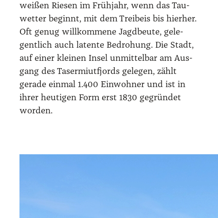
wei­ßen Rie­sen im Früh­jahr, wenn das Tau­
wet­ter beginnt, mit dem Treib­eis bis hier­her.
Oft genug will­kom­me­ne Jagd­beu­te, gele­
gent­lich auch laten­te Bedro­hung. Die Stadt,
auf einer klei­nen Insel unmit­tel­bar am Aus­
gang des Taser­mi­ut­fjords gele­gen, zählt
gera­de ein­mal 1.400 Ein­woh­ner und ist in
ihrer heu­ti­gen Form erst 1830 gegrün­det
wor­den.