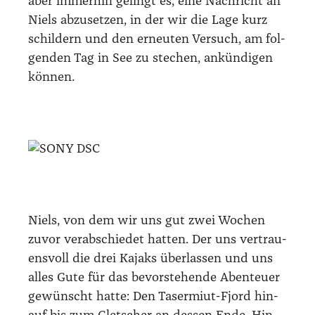
aber immer­hin gelingt es, eine Nach­richt an
Niels abzu­set­zen, in der wir die Lage kurz
schil­dern und den erneu­ten Ver­such, am fol­
gen­den Tag in See zu ste­chen, ankün­di­gen
kön­nen.
Niels, von dem wir uns gut zwei Wochen
zuvor ver­ab­schie­det hat­ten. Der uns ver­trau­
ens­voll die drei Kajaks über­las­sen und uns
alles Gute für das bevor­ste­hen­de Aben­teu­er
gewünscht hat­te: Den Taser­mi­ut-Fjord hin­