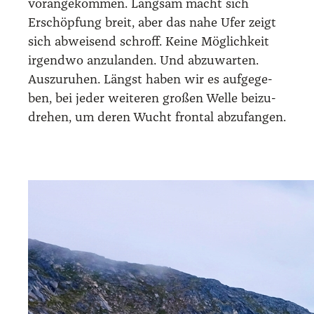
vor­an­ge­kom­men. Lang­sam macht sich
Erschöp­fung breit, aber das nahe Ufer zeigt
sich abwei­send schroff. Kei­ne Mög­lich­keit
irgend­wo anzu­lan­den. Und abzu­war­ten.
Aus­zu­ru­hen. Längst haben wir es auf­ge­ge­
ben, bei jeder wei­te­ren gro­ßen Wel­le bei­zu­
dre­hen, um deren Wucht fron­tal abzu­fan­gen.