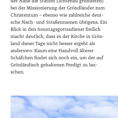
der Nähe die Sta­ti­on Lich­ten­au grün­de­ten)
bei der Mis­sio­nie­rung der Grönd­län­der zum
Chris­ten­tum – eben­so wie zahl­rei­che deut­
sche Nach- und Stra­ßen­na­men übri­gens. Ein
Blick in den Sonn­tags­got­tes­dienst frei­lich
macht deut­lich, dass es der Kir­che in Grön­
land die­ser Tage nicht bes­ser ergeht als
anders­wo: Kaum eine Hand­voll älte­rer
Schäf­chen fin­det sich noch ein, um der auf
Grön­län­disch gehal­te­nen Pre­digt zu lau­
schen.