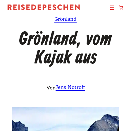
Zum
Inhalt
Grönland
springen
Grönland, vom
Kajak aus
Von
Jens Notroff