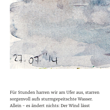
Für Stun­den har­ren wir am Ufer aus, star­ren
sor­gen­voll aufs sturm­ge­peitsch­te Was­ser.
Allein – es ändert nichts: Der Wind lässt