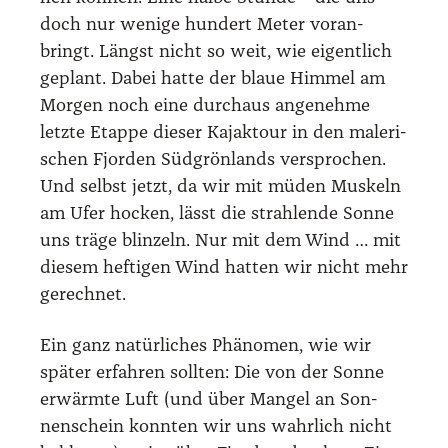
doch nur weni­ge hun­dert Meter vor­an­
bringt. Längst nicht so weit, wie eigent­lich
geplant. Dabei hat­te der blaue Him­mel am
Mor­gen noch eine durch­aus ange­neh­me
letz­te Etap­pe die­ser Kajak­tour in den male­ri­
schen Fjor­den Süd­grön­lands ver­spro­chen.
Und selbst jetzt, da wir mit müden Mus­keln
am Ufer hocken, lässt die strah­len­de Son­ne
uns trä­ge blin­zeln. Nur mit dem Wind … mit
die­sem hef­ti­gen Wind hat­ten wir nicht mehr
gerech­net.
Ein ganz natür­li­ches Phä­no­men, wie wir
spä­ter erfah­ren soll­ten: Die von der Son­ne
erwärm­te Luft (und über Man­gel an Son­
nen­schein konn­ten wir uns wahr­lich nicht