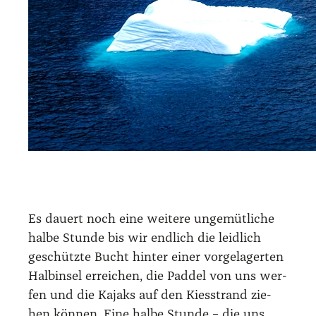
Es dau­ert noch eine wei­te­re unge­müt­li­che
hal­be Stun­de bis wir end­lich die leid­lich
geschütz­te Bucht hin­ter einer vor­ge­la­ger­ten
Halb­in­sel errei­chen, die Pad­del von uns wer­
fen und die Kajaks auf den Kies­strand zie­
hen kön­nen. Eine hal­be Stun­de – die uns