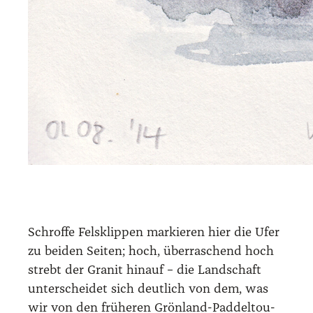
Schrof­fe Fels­klip­pen mar­kie­ren hier die Ufer
zu bei­den Sei­ten; hoch, über­ra­schend hoch
strebt der Gra­nit hin­auf – die Land­schaft
unter­schei­det sich deut­lich von dem, was
wir von den frü­he­ren Grön­land-Pad­del­tou­