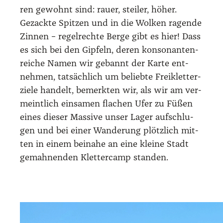
ren gewohnt sind: rau­er, stei­ler, höher.
Gezack­te Spit­zen und in die Wol­ken ragen­de
Zin­nen – regel­rech­te Ber­ge gibt es hier! Dass
es sich bei den Gip­feln, deren kon­so­nan­ten­
rei­che Namen wir gebannt der Kar­te ent­
neh­men, tat­säch­lich um belieb­te Frei­klet­ter­
zie­le han­delt, bemerk­ten wir, als wir am ver­
meint­lich ein­sa­men fla­chen Ufer zu Füßen
eines die­ser Mas­si­ve unser Lager auf­schlu­
gen und bei einer Wan­de­rung plötz­lich mit­
ten in einem bei­na­he an eine klei­ne Stadt
gemah­nen­den Klet­ter­camp stan­den.