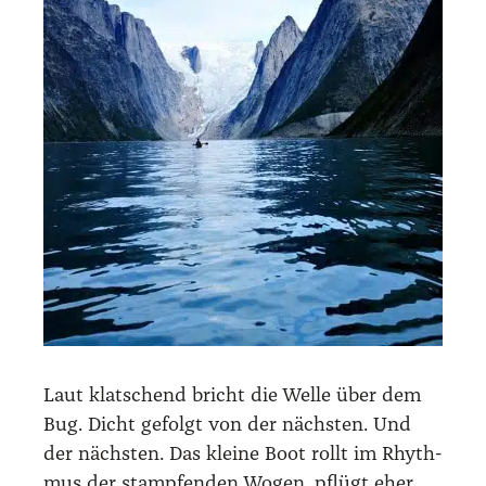
Laut klat­schend bricht die Wel­le über dem
Bug. Dicht gefolgt von der nächs­ten. Und
der nächs­ten. Das klei­ne Boot rollt im Rhyth­
mus der stamp­fen­den Wogen, pflügt eher