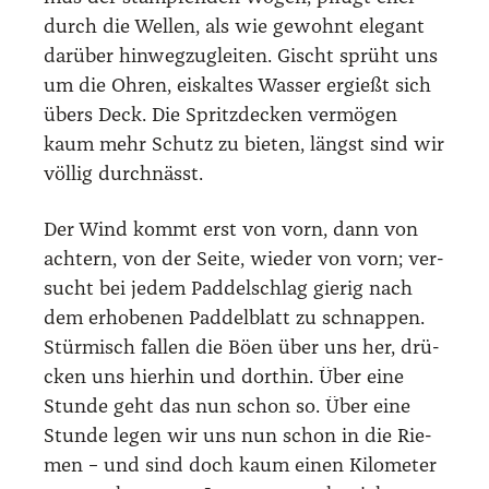
durch die Wel­len, als wie gewohnt ele­gant
dar­über hin­weg­zu­g­lei­ten. Gischt sprüht uns
um die Ohren, eis­kal­tes Was­ser ergießt sich
übers Deck. Die Spritz­de­cken ver­mö­gen
kaum mehr Schutz zu bie­ten, längst sind wir
völ­lig durch­nässt.
Der Wind kommt erst von vorn, dann von
ach­tern, von der Sei­te, wie­der von vorn; ver­
sucht bei jedem Pad­del­schlag gie­rig nach
dem erho­be­nen Pad­del­blatt zu schnap­pen.
Stür­misch fal­len die Böen über uns her, drü­
cken uns hier­hin und dort­hin. Über eine
Stun­de geht das nun schon so. Über eine
Stun­de legen wir uns nun schon in die Rie­
men – und sind doch kaum einen Kilo­me­ter