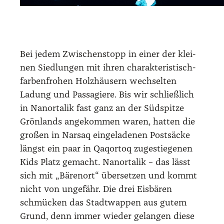
Bei jedem Zwi­schen­stopp in einer der klei­
nen Sied­lun­gen mit ihren cha­rak­te­ris­tisch-
far­ben­fro­hen Holz­häu­sern wech­sel­ten
Ladung und Pas­sa­gie­re. Bis wir schließ­lich
in Nan­or­ta­lik fast ganz an der Süd­spit­ze
Grön­lands ange­kom­men waren, hat­ten die
gro­ßen in Nars­aq ein­ge­la­de­nen Post­sä­cke
längst ein paar in Qaqor­toq zuge­stie­ge­nen
Kids Platz gemacht. Nan­or­ta­lik – das lässt
sich mit „Bären­ort“ über­set­zen und kommt
nicht von unge­fähr. Die drei Eis­bä­ren
schmü­cken das Stadt­wap­pen aus gutem
Grund, denn immer wie­der gelan­gen die­se