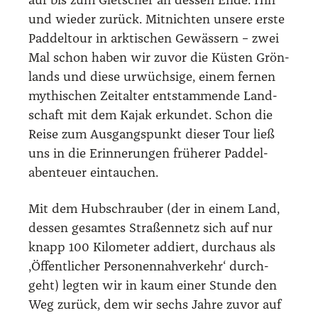
auf bis zum Glet­scher an des­sen Ende. Hin
und wie­der zurück. Mit­nich­ten unse­re ers­te
Pad­del­tour in ark­ti­schen Gewäs­sern – zwei
Mal schon haben wir zuvor die Küs­ten Grön­
lands und die­se urwüch­si­ge, einem fer­nen
mythi­schen Zeit­al­ter ent­stam­men­de Land­
schaft mit dem Kajak erkun­det. Schon die
Rei­se zum Aus­gangs­punkt die­ser Tour ließ
uns in die Erin­ne­run­gen frü­he­rer Pad­del­
aben­teu­er ein­tau­chen.
Mit dem Hub­schrau­ber (der in einem Land,
des­sen gesam­tes Stra­ßen­netz sich auf nur
knapp 100 Kilo­me­ter addiert, durch­aus als
‚Öffent­li­cher Per­so­nen­nah­ver­kehr‘ durch­
geht) leg­ten wir in kaum einer Stun­de den
Weg zurück, dem wir sechs Jah­re zuvor auf