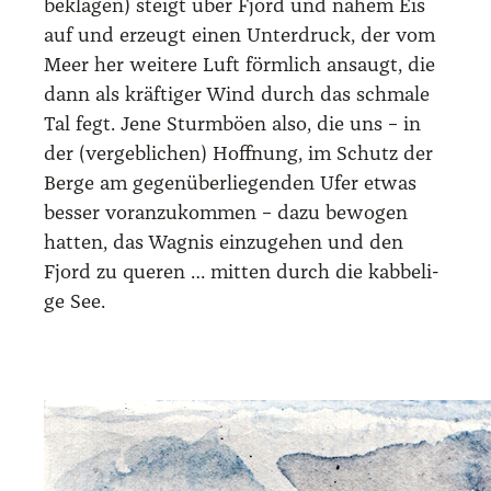
bekla­gen) steigt über Fjord und nahem Eis
auf und erzeugt einen Unter­druck, der vom
Meer her wei­te­re Luft förm­lich ansaugt, die
dann als kräf­ti­ger Wind durch das schma­le
Tal fegt. Jene Sturm­bö­en also, die uns – in
der (ver­geb­li­chen) Hoff­nung, im Schutz der
Ber­ge am gegen­über­lie­gen­den Ufer etwas
bes­ser vor­an­zu­kom­men – dazu bewo­gen
hat­ten, das Wag­nis ein­zu­ge­hen und den
Fjord zu que­ren … mit­ten durch die kab­be­li­
ge See.