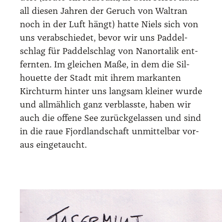
all die­sen Jah­ren der Geruch von Wal­tran
noch in der Luft hängt) hat­te Niels sich von
uns ver­ab­schie­det, bevor wir uns Pad­del­
schlag für Pad­del­schlag von Nan­or­ta­lik ent­
fern­ten. Im glei­chen Maße, in dem die Sil­
hou­et­te der Stadt mit ihrem mar­kan­ten
Kirch­turm hin­ter uns lang­sam klei­ner wur­de
und all­mäh­lich ganz ver­blass­te, haben wir
auch die offe­ne See zurück­ge­las­sen und sind
in die raue Fjord­land­schaft unmit­tel­bar vor­
aus ein­ge­taucht.