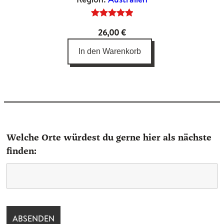
Bewertet
4
26,00
€
mit
5.00
von 5,
In den Warenkorb
basierend
auf
Kundenbewertungen
Welche Orte würdest du gerne hier als nächste
finden: