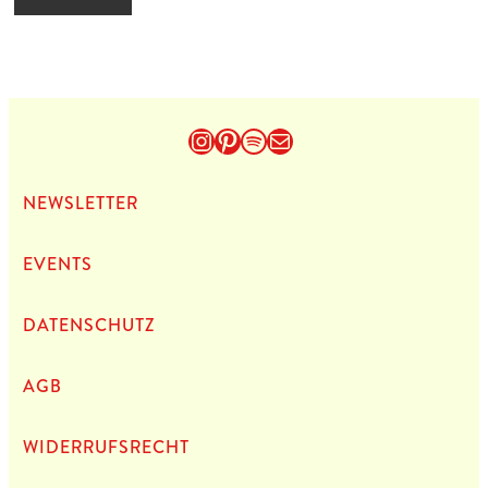
Instagram
Pinterest
Spotify
E-Mail
NEWS­LET­TER
EVENTS
DATEN­SCHUTZ
AGB
WIDERRUFSRECHT