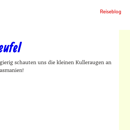
Rei­se­blog
eufel
ugierig schauten uns die kleinen Kulleraugen an
Tasmanien!