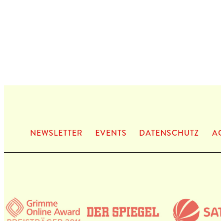
NEWS­LET­TER
EVENTS
DATEN­SCHUTZ
A