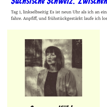
Sächsische Schweiz: Zwischen
Tag 1, linkselbseitig Es ist neun Uhr als ich an e
fah­re. Anpfiff, und früh­stück­ge­stärkt lau­fe ich 