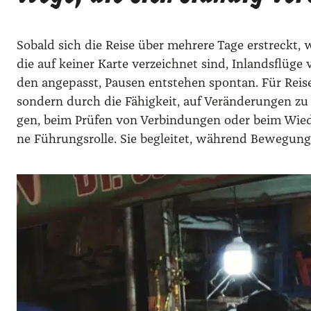
Sobald sich die Rei­se über meh­re­re Tage erstreckt,
die auf kei­ner Kar­te ver­zeich­net sind, Inlands­flü­ge v
den ange­passt, Pau­sen ent­ste­hen spon­tan. Für Rei­sen
son­dern durch die Fähig­keit, auf Ver­än­de­run­gen zu r
gen, beim Prü­fen von Ver­bin­dun­gen oder beim Wie­d
ne Füh­rungs­rol­le. Sie beglei­tet, wäh­rend Bewe­gung