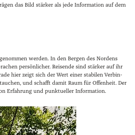
rä­gen das Bild stär­ker als jede Infor­ma­ti­on auf dem
r­ge­nom­men wer­den. In den Ber­gen des Nor­dens
a­chen per­sön­li­cher. Rei­sen­de sind stär­ker auf ihr
­de hier zeigt sich der Wert einer sta­bi­len Ver­bin­
f­tau­chen, und schafft damit Raum für Offen­heit. Der
n Erfah­rung und punk­tu­el­ler Infor­ma­ti­on.