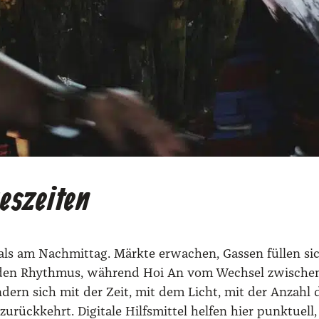
eszeiten
s am Nach­mit­tag. Märk­te erwa­chen, Gas­sen fül­len sich
den Rhyth­mus, wäh­rend Hoi An vom Wech­sel zwi­schen Al
­än­dern sich mit der Zeit, mit dem Licht, mit der Anzahl 
zurück­kehrt. Digi­ta­le Hilfs­mit­tel hel­fen hier punk­tu­