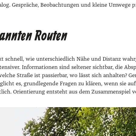
ana­log. Gesprä­che, Beob­ach­tun­gen und klei­ne Umwe­ge p
kannten Routen
erkt schnell, wie unter­schied­lich Nähe und Distanz wah
si­ver. Infor­ma­tio­nen sind sel­te­ner sicht­bar, die Abspr
che Stra­ße ist pas­sier­bar, wo lässt sich anhal­ten? Gera
­licht es, grund­le­gen­de Fra­gen zu klä­ren, wenn sie au
t­lich. Ori­en­tie­rung ent­steht aus dem Zusam­men­spiel vo