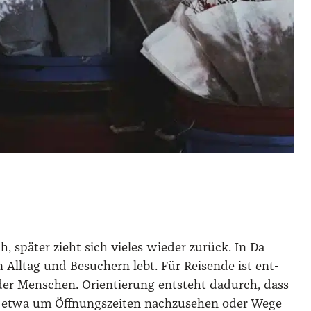
, spä­ter zieht sich vie­les wie­der zurück. In Da
l­tag und Besu­chern lebt. Für Rei­sen­de ist ent­
der Men­schen. Ori­en­tie­rung ent­steht dadurch, dass
ell, etwa um Öff­nungs­zei­ten nach­zu­se­hen oder Wege