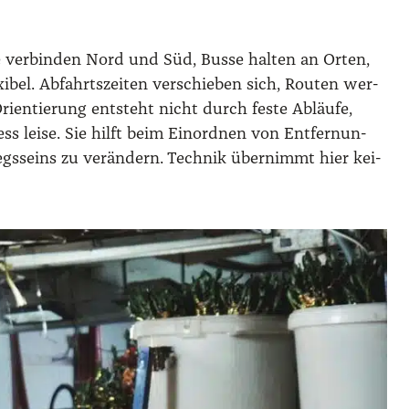
e ver­bin­den Nord und Süd, Bus­se hal­ten an Orten,
e­xi­bel. Abfahrts­zei­ten ver­schie­ben sich, Rou­ten wer­
ri­en­tie­rung ent­steht nicht durch fes­te Abläu­fe,
ess lei­se. Sie hilft beim Ein­ord­nen von Ent­fer­nun­
gs­seins zu ver­än­dern. Tech­nik über­nimmt hier kei­