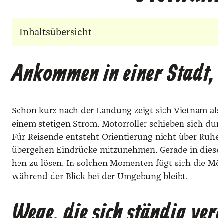
Inhaltsübersicht
Ankommen in einer Stadt, d
Schon kurz nach der Lan­dung zeigt sich Viet­nam al
einem ste­ti­gen Strom. Motor­rol­ler schie­ben sich d
Für Rei­sen­de ent­steht Ori­en­tie­rung nicht über R
über­ge­hen Ein­drü­cke mit­zu­neh­men. Gera­de in die­
hen zu lösen. In sol­chen Momen­ten fügt sich die Mög
wäh­rend der Blick bei der Umge­bung bleibt.
Wege, die sich ständig ve