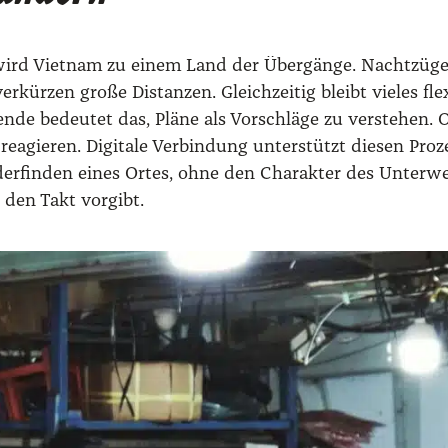
 wird Viet­nam zu einem Land der Über­gän­ge. Nacht­zü­g
er­kür­zen gro­ße Distan­zen. Gleich­zei­tig bleibt vie­les fl
­de bedeu­tet das, Plä­ne als Vor­schlä­ge zu ver­ste­hen. O
eagie­ren. Digi­ta­le Ver­bin­dung unter­stützt die­sen Pro­z
er­fin­den eines Ortes, ohne den Cha­rak­ter des Unter­we
 den Takt vor­gibt.