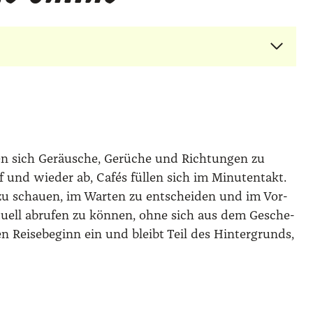
n sich Geräu­sche, Gerü­che und Rich­tun­gen zu
f und wie­der ab, Cafés fül­len sich im Minu­ten­takt.
 zu schau­en, im War­ten zu ent­schei­den und im Vor­
nk­tu­ell abru­fen zu kön­nen, ohne sich aus dem Gesche­
en Rei­se­be­ginn ein und bleibt Teil des Hin­ter­grunds,