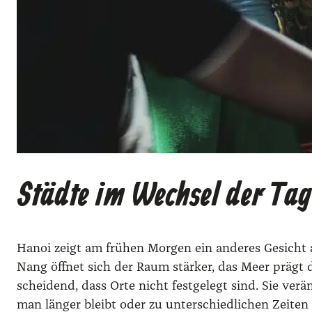
Städte im Wechsel der Tag
Hanoi zeigt am frü­hen Mor­gen ein ande­res Gesicht al
Nang öff­net sich der Raum stär­ker, das Meer prägt 
schei­dend, dass Orte nicht fest­ge­legt sind. Sie ver
man län­ger bleibt oder zu unter­schied­li­chen Zei­ten 