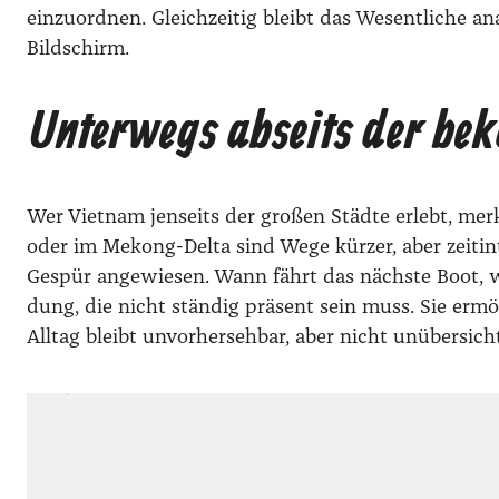
ein­zu­ord­nen. Gleich­zei­tig bleibt das Wesent­li­che 
Bild­schirm.
Unterwegs abseits der be
Wer Viet­nam jen­seits der gro­ßen Städ­te erlebt, m
oder im Mekong-Del­ta sind Wege kür­zer, aber zeit­in­ten­
Gespür ange­wie­sen. Wann fährt das nächs­te Boot, wel­
dung, die nicht stän­dig prä­sent sein muss. Sie ermög
All­tag bleibt unvor­her­seh­bar, aber nicht unüber­sich