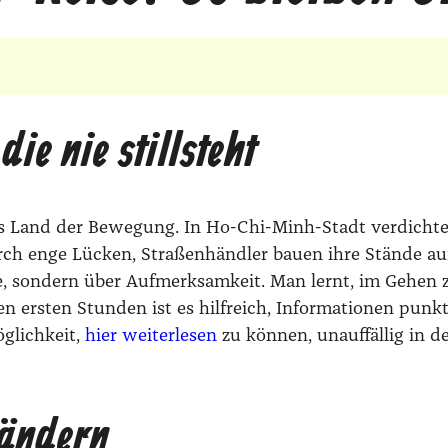
ie nie stillsteht
s Land der Bewe­gung. In Ho-Chi-Minh-Stadt ver­dich­te
urch enge Lücken, Stra­ßen­händ­ler bau­en ihre Stän­de au
uhe, son­dern über Auf­merk­sam­keit. Man lernt, im Gehen
sen ers­ten Stun­den ist es hilf­reich, Infor­ma­tio­nen pu
­lich­keit,
hier wei­ter­le­sen
zu kön­nen, unauf­fäl­lig in d
rändern