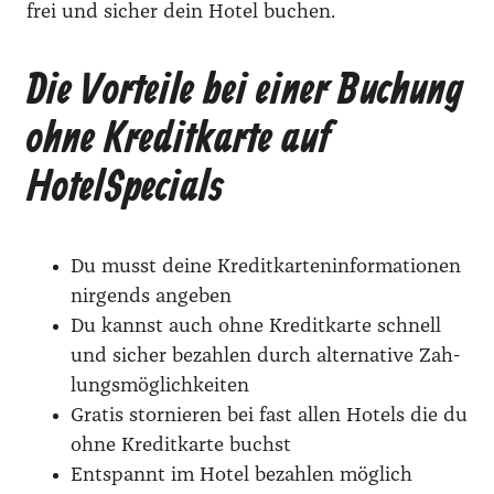
frei und sicher dein Hotel buchen.
Die Vorteile bei einer Buchung
ohne Kreditkarte auf
HotelSpecials
Du musst dei­ne Kre­dit­kar­ten­in­for­ma­tio­nen
nir­gends ange­ben
Du kannst auch ohne Kre­dit­kar­te schnell
und sicher bezah­len durch alter­na­ti­ve Zah­
lungs­mög­lich­kei­ten
Gra­tis stor­nie­ren bei fast allen Hotels die du
ohne Kre­dit­kar­te buchst
Ent­spannt im Hotel bezah­len mög­lich