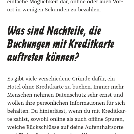
ein­fa­che Mög­lich­keit dar, online oder auch Vor­
ort in weni­gen Sekun­den zu bezah­len.
Was sind Nachteile, die
Buchungen mit Kreditkarte
auftreten können?
Es gibt vie­le ver­schie­de­ne Grün­de dafür, ein
Hotel ohne Kre­dit­kar­te zu buchen. Immer mehr
Men­schen neh­men Daten­schutz sehr ernst und
wol­len ihre per­sön­li­chen Infor­ma­tio­nen für sich
behal­ten. Du hin­ter­lässt, wenn du mit Kre­dit­kar­
te zahlst, sowohl online als auch off­line Spu­ren,
wel­che Rück­schlüs­se auf dei­ne Auf­ent­halts­or­te