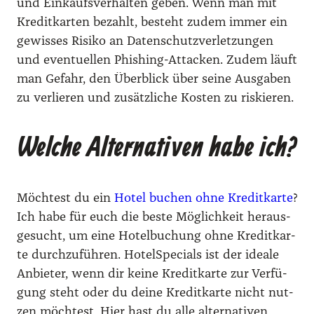
und Ein­kaufs­ver­hal­ten geben. Wenn man mit
Kre­dit­kar­ten bezahlt, besteht zudem immer ein
gewis­ses Risi­ko an Daten­schutz­ver­let­zun­gen
und even­tu­el­len Phis­hing-Atta­cken. Zudem läuft
man Gefahr, den Über­blick über sei­ne Aus­ga­ben
zu ver­lie­ren und zusätz­li­che Kos­ten zu ris­kie­ren.
Welche Alternativen habe ich?
Möch­test du ein
Hotel buchen ohne Kre­dit­kar­te
?
Ich habe für euch die bes­te Mög­lich­keit her­aus­
ge­sucht, um eine Hotel­bu­chung ohne Kre­dit­kar­
te durch­zu­füh­ren. Hotel­Spe­cials ist der idea­le
Anbie­ter, wenn dir kei­ne Kre­dit­kar­te zur Ver­fü­
gung steht oder du dei­ne Kre­dit­kar­te nicht nut­
zen möch­test. Hier hast du alle alter­na­ti­ven