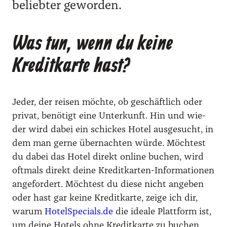
belieb­ter gewor­den.
Was tun, wenn du keine
Kreditkarte hast?
Jeder, der rei­sen möch­te, ob geschäft­lich oder
pri­vat, benö­tigt eine Unter­kunft. Hin und wie­
der wird dabei ein schi­ckes Hotel aus­ge­sucht, in
dem man ger­ne über­nach­ten wür­de. Möch­test
du dabei das Hotel direkt online buchen, wird
oft­mals direkt dei­ne Kre­dit­kar­ten-Infor­ma­tio­nen
ange­for­dert. Möch­test du die­se nicht ange­ben
oder hast gar kei­ne Kre­dit­kar­te, zei­ge ich dir,
war­um
HotelSpecials.de
die idea­le Platt­form ist,
um dei­ne Hotels ohne Kre­dit­kar­te zu buchen.