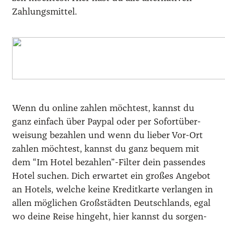
Zah­lungs­mit­tel.
Wenn du online zah­len möch­test, kannst du
ganz ein­fach über Pay­pal oder per Sofort­über­
wei­sung bezah­len und wenn du lie­ber Vor-Ort
zah­len möch­test, kannst du ganz bequem mit
dem “Im Hotel bezahlen”-Filter dein pas­sen­des
Hotel suchen. Dich erwar­tet ein gro­ßes Ange­bot
an Hotels, wel­che kei­ne Kre­dit­kar­te ver­lan­gen in
allen mög­li­chen Groß­städ­ten Deutsch­lands, egal
wo dei­ne Rei­se hin­geht, hier kannst du sor­gen­