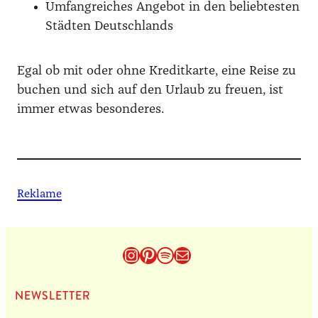
Umfang­rei­ches Ange­bot in den belieb­tes­ten
Städ­ten Deutsch­lands
Egal ob mit oder ohne Kre­dit­kar­te, eine Rei­se zu
buchen und sich auf den Urlaub zu freu­en, ist
immer etwas beson­de­res.
Reklame
Instagram
Pinterest
Spotify
E-Mail
NEWS­LET­TER