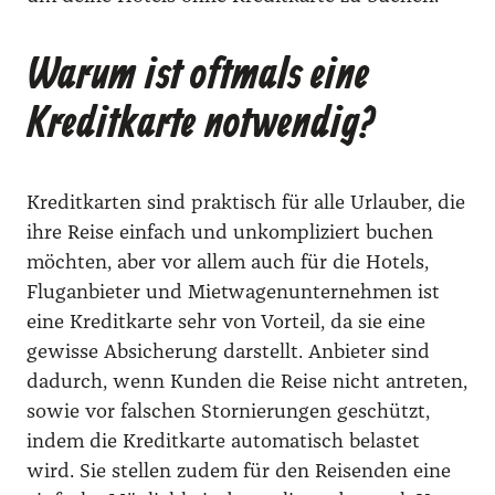
Warum ist oftmals eine
Kreditkarte notwendig?
Kre­dit­kar­ten sind prak­tisch für alle Urlau­ber, die
ihre Rei­se ein­fach und unkom­pli­ziert buchen
möch­ten, aber vor allem auch für die Hotels,
Flug­an­bie­ter und Miet­wa­gen­un­ter­neh­men ist
eine Kre­dit­kar­te sehr von Vor­teil, da sie eine
gewis­se Absi­che­rung dar­stellt. Anbie­ter sind
dadurch, wenn Kun­den die Rei­se nicht antre­ten,
sowie vor fal­schen Stor­nie­run­gen geschützt,
indem die Kre­dit­kar­te auto­ma­tisch belas­tet
wird. Sie stel­len zudem für den Rei­sen­den eine