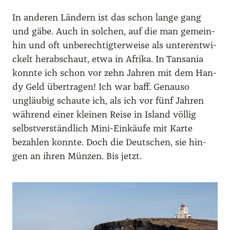
In ande­ren Län­dern ist das schon lan­ge gang
und gäbe. Auch in sol­chen, auf die man gemein­
hin und oft unbe­rech­tig­ter­wei­se als unter­ent­wi­
ckelt her­ab­schaut, etwa in Afri­ka. In Tan­sa­nia
konn­te ich schon vor zehn Jah­ren mit dem Han­
dy Geld über­tra­gen! Ich war baff. Genau­so
ungläu­big schau­te ich, als ich vor fünf Jah­ren
wäh­rend einer klei­nen Rei­se in Island völ­lig
selbst­ver­ständ­lich Mini-Ein­käu­fe mit Kar­te
bezah­len konn­te. Doch die Deut­schen, sie hin­
gen an ihren Mün­zen. Bis jetzt.