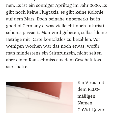
nen. Es ist ein son­ni­ger April­tag im Jahr 2020. Es
gibt noch kei­ne Flug­ta­xis, es gibt kei­ne Kolo­nie
auf dem Mars. Doch bei­na­he unbe­merkt ist in
good ol’Germany etwas viel­leicht noch futu­ris­ti­
sche­res pas­siert: Man wird gebe­ten, selbst klei­ne
Beträ­ge mit Kar­te kon­takt­los zu bezah­len. Vor
weni­gen Wochen war das noch etwas, wofür
man min­des­tens ein Stirn­run­zeln, nicht sel­ten
aber einen Raus­schmiss aus dem Geschäft kas­
siert hät­te.
Ein Virus mit
dem R2D2-
mäßi­gen
Namen
CoVid-19 wir­