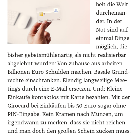
belt die Welt
durch­ein­an­
der. In der
Not sind auf
ein­mal Din­ge
mög­lich, die
bis­her gebets­müh­len­ar­tig als nicht rea­li­sier­bar
abge­lehnt wur­den: Von zuhau­se aus arbei­ten.
Bil­lio­nen Euro Schul­den machen. Basa­le Grund­
rech­te ein­schrän­ken. Elen­dig lang­wei­li­ge Mee­
tings durch eine E‑Mail erset­zen. Und: Klei­ne
Ein­käu­fe kon­takt­los mit Kar­te bezah­len. Mit der
Giro­card bei Ein­käu­fen bis 50 Euro sogar ohne
PIN-Ein­ga­be. Kein Kra­men nach Mün­zen, um
irgend­wann zu mer­ken, dass sie nicht rei­chen
und man doch den gro­ßen Schein zücken muss.