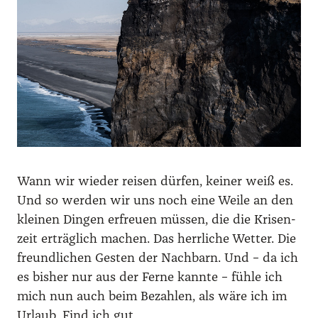
Wann wir wie­der rei­sen dür­fen, kei­ner weiß es.
Und so wer­den wir uns noch eine Wei­le an den
klei­nen Din­gen erfreu­en müs­sen, die die Kri­sen­
zeit erträg­lich machen. Das herr­li­che Wet­ter. Die
freund­li­chen Ges­ten der Nach­barn. Und – da ich
es bis­her nur aus der Fer­ne kann­te – füh­le ich
mich nun auch beim Bezah­len, als wäre ich im
Urlaub. Find ich gut.