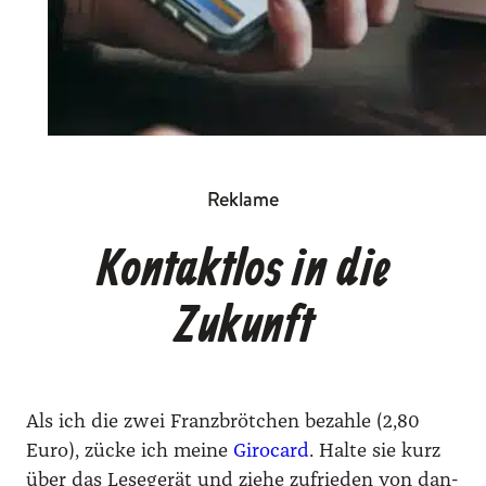
Reklame
Kontaktlos in die
Zukunft
Als ich die zwei Franz­bröt­chen bezah­le (2,80
Euro), zücke ich mei­ne
Giro­card
. Hal­te sie kurz
über das Lese­ge­rät und zie­he zufrie­den von dan­