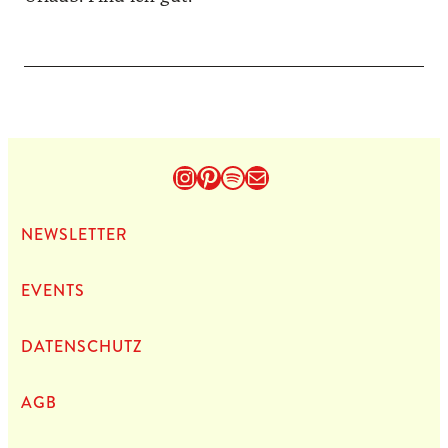
Instagram
Pinterest
Spotify
E-Mail
NEWS­LET­TER
EVENTS
DATEN­SCHUTZ
AGB