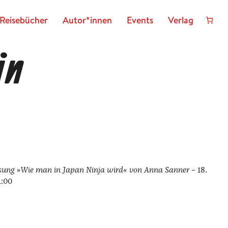
Reisebücher
Autor*innen
Events
Verlag
in
Lesung »Wie man in Japan Nin­ja wird« von Anna San­ner
– 18.
1:00