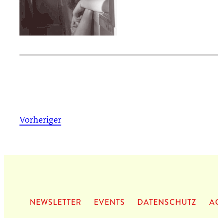
Vorheriger
NEWS­LET­TER
EVENTS
DATEN­SCHUTZ
A