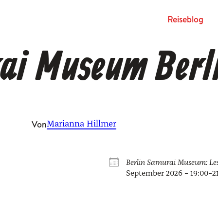
Rei­se­blog
ai Museum Berl
Von
Marianna Hillmer
Ber­lin Samu­rai Muse­um: 
Sep­tem­ber 2026 – 19:00–2