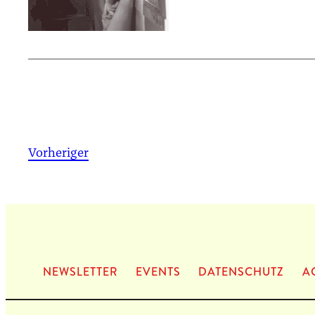
Vorheriger
NEWS­LET­TER
EVENTS
DATEN­SCHUTZ
A