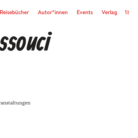
Reisebücher
Autor*innen
Events
Verlag
ssouci
­an­stal­tun­gen