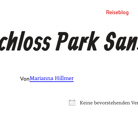
Rei­se­blog
chloss Park San
Von
Marianna Hillmer
Kei­ne bevor­ste­hen­den Ver