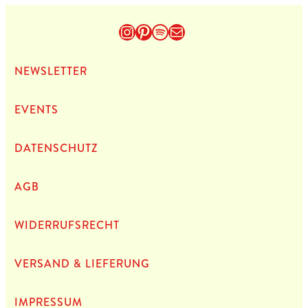
Instagram
Pinterest
Spotify
E-Mail
NEWS­LET­TER
EVENTS
DATEN­SCHUTZ
AGB
WIDERRUFSRECHT
VERSAND & LIEFERUNG
IMPRES­SUM