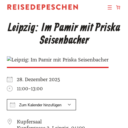
Leipzig: Im Pamir mit Priska
Seisenbacher
28. Dezem­ber 2025
11:00–13:00
Zum Kalender hinzufügen
ICS her­un­ter­la­den
Goog­le Kalen­der
iCal­en­dar
Office
Kup­fer­saal