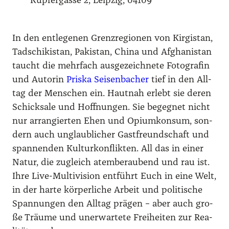
Kup­fer­gas­se 2, Leip­zig, 04109
In den ent­le­ge­nen Grenz­re­gio­nen von Kir­gi­stan,
Tadschi­ki­stan, Paki­stan, Chi­na und Afgha­ni­stan
taucht die mehr­fach aus­ge­zeich­ne­te Foto­gra­fin
und Autorin
Pris­ka Sei­sen­ba­cher
tief in den All­
tag der Men­schen ein. Haut­nah erlebt sie deren
Schick­sa­le und Hoff­nun­gen. Sie begeg­net nicht
nur arran­gier­ten Ehen und Opi­um­kon­sum, son­
dern auch unglaub­li­cher Gast­freund­schaft und
span­nen­den Kul­tur­kon­flik­ten. All das in einer
Natur, die zugleich atem­be­rau­bend und rau ist.
Ihre Live-Mul­ti­vi­si­on ent­führt Euch in eine Welt,
in der har­te kör­per­li­che Arbeit und poli­ti­sche
Span­nun­gen den All­tag prä­gen – aber auch gro­
ße Träu­me und uner­war­te­te Frei­hei­ten zur Rea­