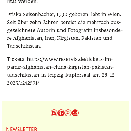
li­tät wer­den.
Pris­ka Sei­sen­ba­cher, 1990 gebo­ren, lebt in Wien.
Seit über zehn Jah­ren bereist die mehr­fach aus­
ge­zeich­ne­te Autorin und Foto­gra­fin ins­be­son­de­
re Afgha­ni­stan, Iran, Kir­gi­stan, Paki­stan und
Tadschi­ki­stan.
Tickets: https://www.reservix.de/tickets-im-
pamir-afghanistan-china-kirgistan-pakistan-
tadschikistan-in-leipzig-kupfersaal-am-28–12-
2025/e2425314
Instagram
Pinterest
Spotify
E-Mail
NEWS­LET­TER