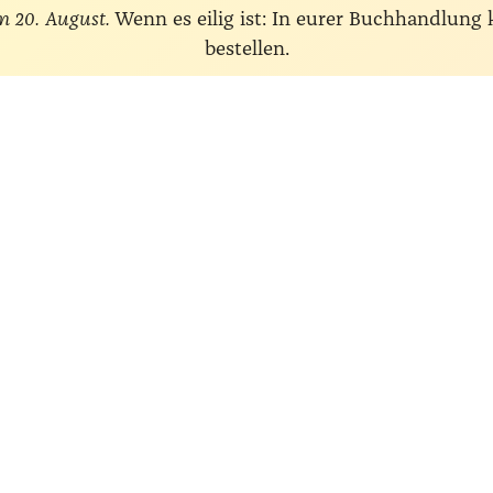
m 20. August.
Wenn es eilig ist: In eurer Buchhandlung
bestellen.