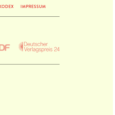
KODEX
IMPRES­SUM