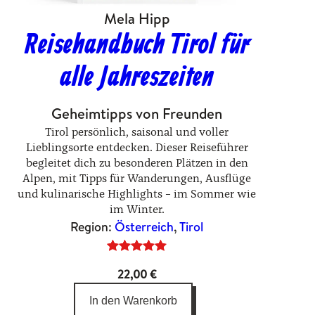
Mela Hipp
Reisehandbuch Tirol für
alle Jahreszeiten
Geheimtipps von Freunden
Tirol persönlich, saisonal und voller
Lieblingsorte entdecken. Dieser Reiseführer
begleitet dich zu besonderen Plätzen in den
Alpen, mit Tipps für Wanderungen, Ausflüge
und kulinarische Highlights – im Sommer wie
im Winter.
Region:
Österreich
, 
Tirol
Bewertet
4
22,00
€
mit
5.00
von 5,
In den Warenkorb
basierend