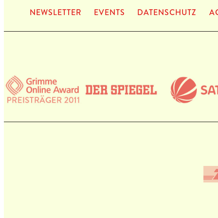
NEWS­LET­TER
EVENTS
DATEN­SCHUTZ
A