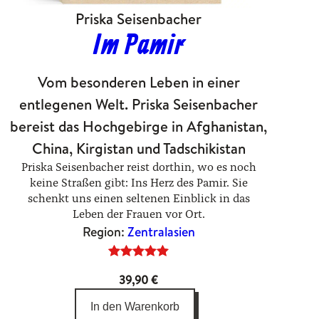
Priska Seisenbacher
Im Pamir
Vom besonderen Leben in einer
entlegenen Welt. Priska Seisenbacher
bereist das Hochgebirge in Afghanistan,
China, Kirgistan und Tadschikistan
Priska Seisenbacher reist dorthin, wo es noch
keine Straßen gibt: Ins Herz des Pamir. Sie
schenkt uns einen seltenen Einblick in das
Leben der Frauen vor Ort.
Region:
Zentralasien
Bewertet
4
39,90
€
mit
5.00
von 5,
In den Warenkorb