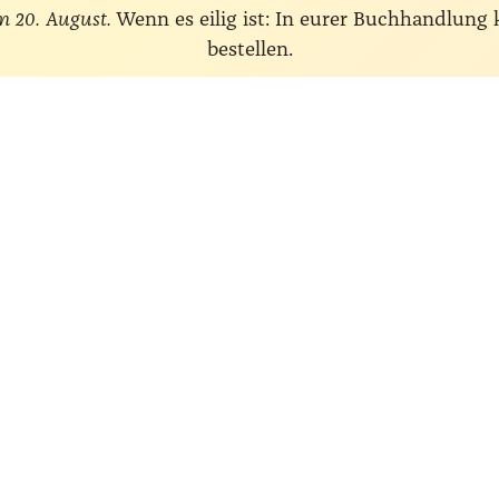
m 20. August.
Wenn es eilig ist: In eurer Buchhandlung
bestellen.