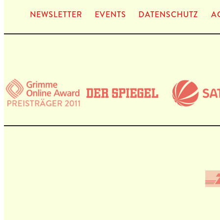
NEWS­LET­TER
EVENTS
DATEN­SCHUTZ
A