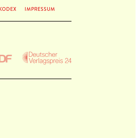
KODEX
IMPRES­SUM