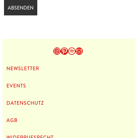
Instagram
Pinterest
Spotify
E-Mail
NEWS­LET­TER
EVENTS
DATEN­SCHUTZ
AGB
WIDERRUFSRECHT