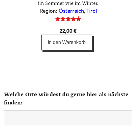
im Sommer wie im Winter.
Region:
Österreich
, 
Tirol
Bewertet
4
22,00
€
mit
5.00
von 5,
In den Warenkorb
basierend
auf
Kundenbewertungen
Welche Orte würdest du gerne hier als nächste
finden: