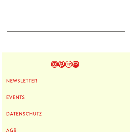
Instagram
Pinterest
Spotify
E-Mail
NEWS­LET­TER
EVENTS
DATEN­SCHUTZ
AGB