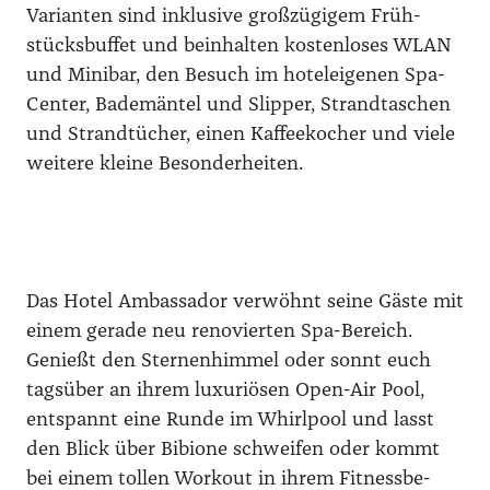
Vari­an­ten sind inklu­si­ve groß­zü­gi­gem Früh­
stücks­buf­fet und beinhal­ten kos­ten­lo­ses WLAN
und Mini­bar, den Besuch im hotel­ei­ge­nen Spa-
Cen­ter, Bade­män­tel und Slip­per, Strand­ta­schen
und Strand­tü­cher, einen Kaf­fee­ko­cher und vie­le
wei­te­re klei­ne Beson­der­hei­ten.
Das Hotel Ambassa­dor ver­wöhnt sei­ne Gäs­te mit
einem gera­de neu reno­vier­ten Spa-Bereich.
Genießt den Ster­nen­him­mel oder sonnt euch
tags­über an ihrem luxu­riö­sen Open-Air Pool,
ent­spannt eine Run­de im Whirl­pool und lasst
den Blick über Bibio­ne schwei­fen oder kommt
bei einem tol­len Work­out in ihrem Fit­ness­be­