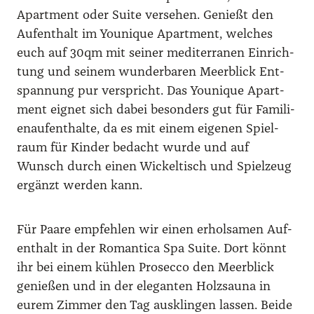
Apart­ment oder Suite ver­se­hen. Genießt den
Auf­ent­halt im Youni­que Apart­ment, wel­ches
euch auf 30qm mit sei­ner medi­ter­ra­nen Ein­rich­
tung und sei­nem wun­der­ba­ren Meer­blick Ent­
span­nung pur ver­spricht. Das Youni­que Apart­
ment eig­net sich dabei beson­ders gut für Fami­li­
en­auf­ent­hal­te, da es mit einem eige­nen Spiel­
raum für Kin­der bedacht wur­de und auf
Wunsch durch einen Wickel­tisch und Spiel­zeug
ergänzt wer­den kann.
Für Paa­re emp­feh­len wir einen erhol­sa­men Auf­
ent­halt in der Roman­ti­ca Spa Suite. Dort könnt
ihr bei einem küh­len Pro­sec­co den Meer­blick
genie­ßen und in der ele­gan­ten Holz­sauna in
eurem Zim­mer den Tag aus­klin­gen las­sen. Bei­de