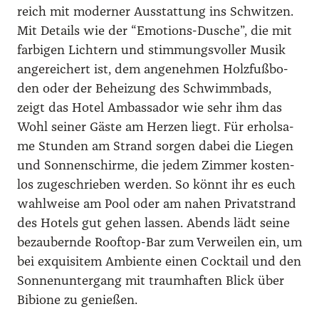
reich mit moder­ner Aus­stat­tung ins Schwit­zen.
Mit Details wie der “Emo­ti­ons-Dusche”, die mit
far­bi­gen Lich­tern und stim­mungs­vol­ler Musik
ange­rei­chert ist, dem ange­neh­men Holz­fuß­bo­
den oder der Behei­zung des Schwimm­bads,
zeigt das Hotel Ambassa­dor wie sehr ihm das
Wohl sei­ner Gäs­te am Her­zen liegt. Für erhol­sa­
me Stun­den am Strand sor­gen dabei die Lie­gen
und Son­nen­schir­me, die jedem Zim­mer kos­ten­
los zuge­schrie­ben wer­den. So könnt ihr es euch
wahl­wei­se am Pool oder am nahen Pri­vat­strand
des Hotels gut gehen las­sen. Abends lädt sei­ne
bezau­bern­de Roof­top-Bar zum Ver­wei­len ein, um
bei exqui­si­tem Ambi­en­te einen Cock­tail und den
Son­nen­un­ter­gang mit traum­haf­ten Blick über
Bibio­ne zu genie­ßen.