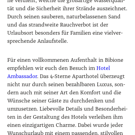
ne ver­dient, wel­che die groß­ar­ti­ge Was­ser­qua­li­
tät und die Sicher­heit ihrer Strän­de aus­zeich­net.
Durch sei­nen sau­be­ren, natur­be­las­se­nen Sand
und das strand­wei­te Rauch­ver­bot ist der
Urlaubs­ort beson­ders für Fami­li­en eine viel­ver­
spre­chen­de Anlauf­stel­le.
Für einen voll­kom­me­nen Auf­ent­halt in Bibio­ne
emp­feh­len wir euch den Besuch im
Hotel
Ambassa­dor
. Das 4‑Sterne Apart­ho­tel über­zeugt
nicht nur durch sei­nen bezahl­ba­ren Luxus, son­
dern auch mit sei­ner Art den Kom­fort und die
Wün­sche sei­ner Gäs­te zu durch­den­ken und
umzu­set­zen. Lie­be­vol­le Details und Beson­der­hei­
ten in der Gestal­tung des Hotels ver­lei­hen ihm
einen ein­zig­ar­ti­gen Charme. Dabei wur­de jeder
Wunsch­ur­laub mit einem pas­sen­den, stil­vol­len