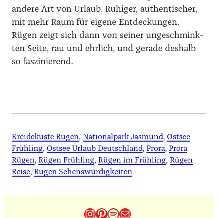
ande­re Art von Urlaub. Ruhi­ger, authen­ti­scher,
mit mehr Raum für eige­ne Ent­de­ckun­gen.
Rügen zeigt sich dann von sei­ner unge­schmink­
ten Sei­te, rau und ehr­lich, und gera­de des­halb
so fas­zi­nie­rend.
Kreideküste Rügen
, 
Nationalpark Jasmund
, 
Ostsee
Frühling
, 
Ostsee Urlaub Deutschland
, 
Prora
, 
Prora
Rügen
, 
Rügen Frühling
, 
Rügen im Frühling
, 
Rügen
Reise
, 
Rügen Sehenswürdigkeiten
Instagram
Pinterest
Spotify
E-Mail