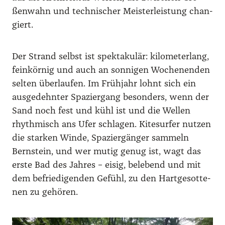
ßen­wahn und tech­ni­scher Meis­ter­leis­tung chan­
giert.
Der Strand selbst ist spek­ta­ku­lär: kilo­me­ter­lang,
fein­kör­nig und auch an son­ni­gen Wochen­en­den
sel­ten über­lau­fen. Im Früh­jahr lohnt sich ein
aus­ge­dehn­ter Spa­zier­gang beson­ders, wenn der
Sand noch fest und kühl ist und die Wel­len
rhyth­misch ans Ufer schla­gen. Kitesur­fer nut­zen
die star­ken Win­de, Spa­zier­gän­ger sam­meln
Bern­stein, und wer mutig genug ist, wagt das
ers­te Bad des Jah­res – eisig, bele­bend und mit
dem befrie­di­gen­den Gefühl, zu den Hart­ge­sot­te­
nen zu gehö­ren.