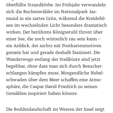
über­füll­te Strand­kör­be. Im Früh­jahr ver­wan­deln
sich die Buchen­wäl­der im Natio­nal­park Jas­
mund in ein zar­tes Grün, wäh­rend die Krei­de­fel­
sen im wech­seln­den Licht beson­ders dra­ma­tisch
wir­ken. Der berühm­te Königs­stuhl thront über
einer See, die noch win­ter­lich rau sein kann –
ein Anblick, der nichts mit Post­kar­ten­mo­ti­ven
gemein hat und gera­de des­halb fas­zi­niert. Die
Wan­der­we­ge ent­lang der Steil­küs­te sind jetzt
begeh­bar, ohne dass man sich durch Besu­cher­
schlan­gen kämp­fen muss. Mor­gend­li­che Nebel­
schwa­den über dem Meer schaf­fen eine Atmo­
sphä­re, die Cas­par David Fried­rich zu sei­nen
Gemäl­den inspi­riert haben könn­te.
Die Bod­den­land­schaft im Wes­ten der Insel zeigt