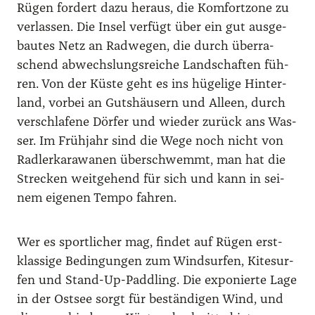
Rügen for­dert dazu her­aus, die Kom­fort­zo­ne zu
ver­las­sen. Die Insel ver­fügt über ein gut aus­ge­
bau­tes Netz an Rad­we­gen, die durch über­ra­
schend abwechs­lungs­rei­che Land­schaf­ten füh­
ren. Von der Küs­te geht es ins hüge­li­ge Hin­ter­
land, vor­bei an Guts­häu­sern und Alleen, durch
ver­schla­fe­ne Dör­fer und wie­der zurück ans Was­
ser. Im Früh­jahr sind die Wege noch nicht von
Rad­ler­ka­ra­wa­nen über­schwemmt, man hat die
Stre­cken weit­ge­hend für sich und kann in sei­
nem eige­nen Tem­po fah­ren.
Wer es sport­li­cher mag, fin­det auf Rügen erst­
klas­si­ge Bedin­gun­gen zum Wind­sur­fen, Kitesur­
fen und Stand-Up-Paddling. Die expo­nier­te Lage
in der Ost­see sorgt für bestän­di­gen Wind, und