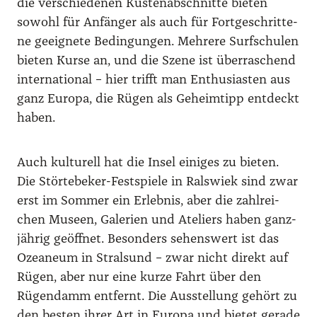
die ver­schie­de­nen Küs­ten­ab­schnit­te bie­ten
sowohl für Anfän­ger als auch für Fort­ge­schrit­te­
ne geeig­ne­te Bedin­gun­gen. Meh­re­re Surf­schu­len
bie­ten Kur­se an, und die Sze­ne ist über­ra­schend
inter­na­tio­nal – hier trifft man Enthu­si­as­ten aus
ganz Euro­pa, die Rügen als Geheim­tipp ent­deckt
haben.
Auch kul­tu­rell hat die Insel eini­ges zu bie­ten.
Die Stör­te­be­ker-Fest­spie­le in Rals­wiek sind zwar
erst im Som­mer ein Erleb­nis, aber die zahl­rei­
chen Muse­en, Gale­rien und Ate­liers haben ganz­
jäh­rig geöff­net. Beson­ders sehens­wert ist das
Ozea­ne­um in Stral­sund – zwar nicht direkt auf
Rügen, aber nur eine kur­ze Fahrt über den
Rügen­damm ent­fernt. Die Aus­stel­lung gehört zu
den bes­ten ihrer Art in Euro­pa und bie­tet gera­de