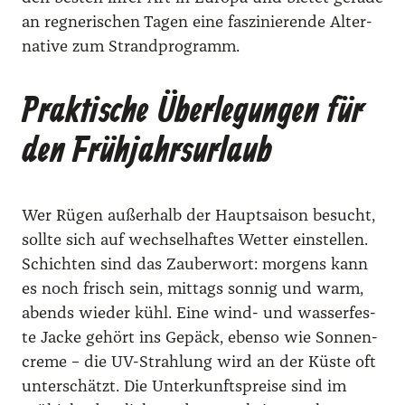
an reg­ne­ri­schen Tagen eine fas­zi­nie­ren­de Alter­
na­ti­ve zum Strand­pro­gramm.
Praktische Überlegungen für
den Frühjahrsurlaub
Wer Rügen außer­halb der Haupt­sai­son besucht,
soll­te sich auf wech­sel­haf­tes Wet­ter ein­stel­len.
Schich­ten sind das Zau­ber­wort: mor­gens kann
es noch frisch sein, mit­tags son­nig und warm,
abends wie­der kühl. Eine wind- und was­ser­fes­
te Jacke gehört ins Gepäck, eben­so wie Son­nen­
creme – die UV-Strah­lung wird an der Küs­te oft
unter­schätzt. Die Unter­kunfts­prei­se sind im