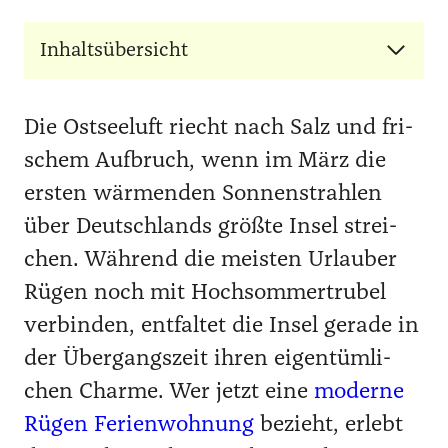
Inhaltsübersicht
Die Ost­see­luft riecht nach Salz und fri­
schem Auf­bruch, wenn im März die
ers­ten wär­men­den Son­nen­strah­len
über Deutsch­lands größ­te Insel strei­
chen. Wäh­rend die meis­ten Urlau­ber
Rügen noch mit Hoch­som­mer­tru­bel
ver­bin­den, ent­fal­tet die Insel gera­de in
der Über­gangs­zeit ihren eigen­tüm­li­
chen Charme. Wer jetzt eine
moder­ne
Rügen Feri­en­woh­nung
bezieht, erlebt