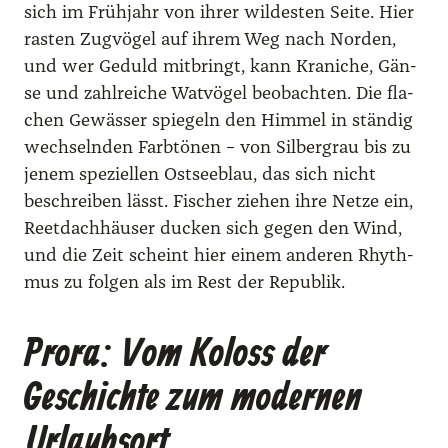
sich im Früh­jahr von ihrer wil­des­ten Sei­te. Hier
ras­ten Zug­vö­gel auf ihrem Weg nach Nor­den,
und wer Geduld mit­bringt, kann Kra­ni­che, Gän­
se und zahl­rei­che Wat­vö­gel beob­ach­ten. Die fla­
chen Gewäs­ser spie­geln den Him­mel in stän­dig
wech­seln­den Farb­tö­nen – von Sil­ber­grau bis zu
jenem spe­zi­el­len Ost­see­blau, das sich nicht
beschrei­ben lässt. Fischer zie­hen ihre Net­ze ein,
Reet­dach­häu­ser ducken sich gegen den Wind,
und die Zeit scheint hier einem ande­ren Rhyth­
mus zu fol­gen als im Rest der Repu­blik.
Prora: Vom Koloss der
Geschichte zum modernen
Urlaubsort