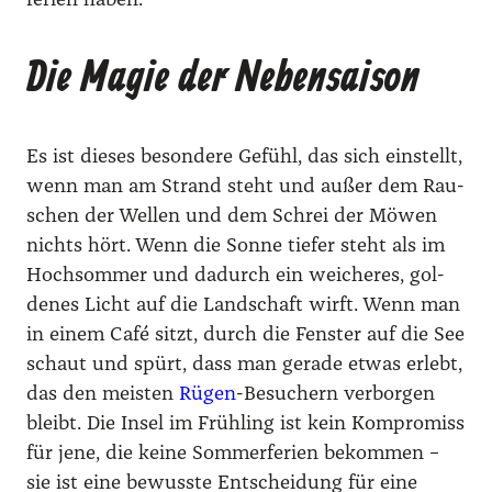
Die Magie der Nebensaison
Es ist die­ses beson­de­re Gefühl, das sich ein­stellt,
wenn man am Strand steht und außer dem Rau­
schen der Wel­len und dem Schrei der Möwen
nichts hört. Wenn die Son­ne tie­fer steht als im
Hoch­som­mer und dadurch ein wei­che­res, gol­
de­nes Licht auf die Land­schaft wirft. Wenn man
in einem Café sitzt, durch die Fens­ter auf die See
schaut und spürt, dass man gera­de etwas erlebt,
das den meis­ten
Rügen
-Besu­chern ver­bor­gen
bleibt. Die Insel im Früh­ling ist kein Kom­pro­miss
für jene, die kei­ne Som­mer­fe­ri­en bekom­men –
sie ist eine bewuss­te Ent­schei­dung für eine