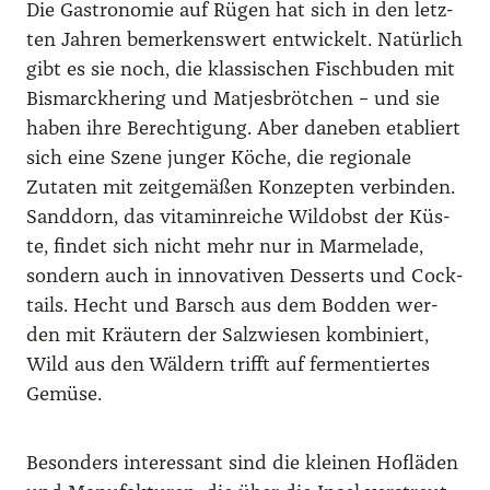
Die Gas­tro­no­mie auf Rügen hat sich in den letz­
ten Jah­ren bemer­kens­wert ent­wi­ckelt. Natür­lich
gibt es sie noch, die klas­si­schen Fisch­bu­den mit
Bis­marck­he­ring und Mat­jes­bröt­chen – und sie
haben ihre Berech­ti­gung. Aber dane­ben eta­bliert
sich eine Sze­ne jun­ger Köche, die regio­na­le
Zuta­ten mit zeit­ge­mä­ßen Kon­zep­ten ver­bin­den.
Sand­dorn, das vit­amin­rei­che Wild­obst der Küs­
te, fin­det sich nicht mehr nur in Mar­me­la­de,
son­dern auch in inno­va­ti­ven Des­serts und Cock­
tails. Hecht und Barsch aus dem Bod­den wer­
den mit Kräu­tern der Salz­wie­sen kom­bi­niert,
Wild aus den Wäl­dern trifft auf fer­men­tier­tes
Gemü­se.
Beson­ders inter­es­sant sind die klei­nen Hof­lä­den