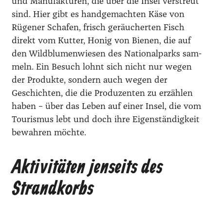
und Manu­fak­tu­ren, die über die Insel ver­streut
sind. Hier gibt es hand­ge­mach­ten Käse von
Rüge­ner Scha­fen, frisch geräu­cher­ten Fisch
direkt vom Kut­ter, Honig von Bie­nen, die auf
den Wild­blu­men­wie­sen des Natio­nal­parks sam­
meln. Ein Besuch lohnt sich nicht nur wegen
der Pro­duk­te, son­dern auch wegen der
Geschich­ten, die die Pro­du­zen­ten zu erzäh­len
haben – über das Leben auf einer Insel, die vom
Tou­ris­mus lebt und doch ihre Eigen­stän­dig­keit
bewah­ren möch­te.
Aktivitäten jenseits des
Strandkorbs