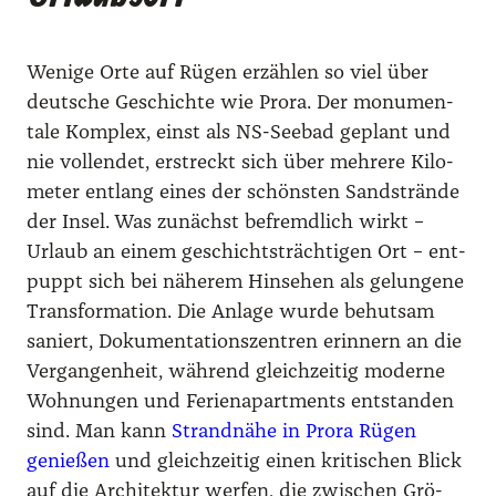
Weni­ge Orte auf Rügen erzäh­len so viel über
deut­sche Geschich­te wie Pro­ra. Der monu­men­
ta­le Kom­plex, einst als NS-See­bad geplant und
nie voll­endet, erstreckt sich über meh­re­re Kilo­
me­ter ent­lang eines der schöns­ten Sand­strän­de
der Insel. Was zunächst befremd­lich wirkt –
Urlaub an einem geschichts­träch­ti­gen Ort – ent­
puppt sich bei nähe­rem Hin­se­hen als gelun­ge­ne
Trans­for­ma­ti­on. Die Anla­ge wur­de behut­sam
saniert, Doku­men­ta­ti­ons­zen­tren erin­nern an die
Ver­gan­gen­heit, wäh­rend gleich­zei­tig moder­ne
Woh­nun­gen und Feri­en­apart­ments ent­stan­den
sind. Man kann
Strand­nä­he in Pro­ra Rügen
genie­ßen
und gleich­zei­tig einen kri­ti­schen Blick
auf die Archi­tek­tur wer­fen, die zwi­schen Grö­