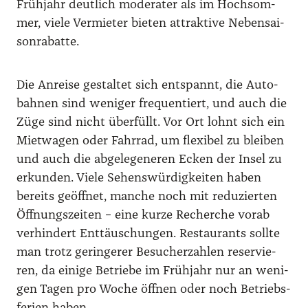
Früh­jahr deut­lich mode­ra­ter als im Hoch­som­
mer, vie­le Ver­mie­ter bie­ten attrak­ti­ve Neben­sai­
son­ra­bat­te.
Die Anrei­se gestal­tet sich ent­spannt, die Auto­
bah­nen sind weni­ger fre­quen­tiert, und auch die
Züge sind nicht über­füllt. Vor Ort lohnt sich ein
Miet­wa­gen oder Fahr­rad, um fle­xi­bel zu blei­ben
und auch die abge­le­ge­ne­ren Ecken der Insel zu
erkun­den. Vie­le Sehens­wür­dig­kei­ten haben
bereits geöff­net, man­che noch mit redu­zier­ten
Öff­nungs­zei­ten – eine kur­ze Recher­che vor­ab
ver­hin­dert Ent­täu­schun­gen. Restau­rants soll­te
man trotz gerin­ge­rer Besu­cher­zah­len reser­vie­
ren, da eini­ge Betrie­be im Früh­jahr nur an weni­
gen Tagen pro Woche öff­nen oder noch Betriebs­
fe­ri­en haben.