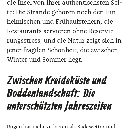
die Insel von ihrer authen­tischs­ten Sei­
te: Die Strän­de gehö­ren noch den Ein­
hei­mi­schen und Früh­auf­ste­hern, die
Restau­rants ser­vie­ren ohne Reser­vie­
rungs­stress, und die Natur zeigt sich in
jener fra­gi­len Schön­heit, die zwi­schen
Win­ter und Som­mer liegt.
Zwischen Kreideküste und
Boddenlandschaft: Die
unterschätzten Jahreszeiten
Rügen hat mehr zu bie­ten als Bade­wet­ter und