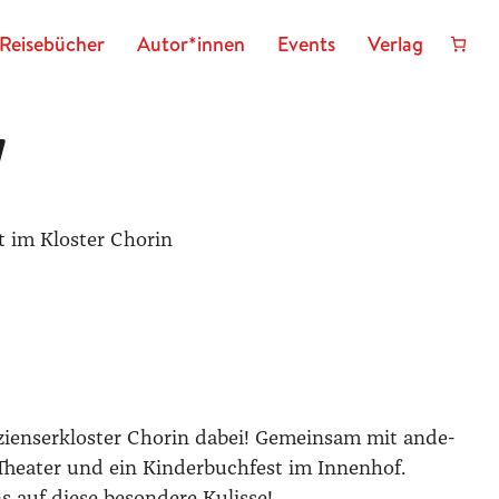
Reisebücher
Autor*innen
Events
Verlag
n
zi­en­ser­klos­ter Cho­rin dabei! Gemein­sam mit ande­
hea­ter und ein Kin­der­buch­fest im Innen­hof.
auf die­se beson­de­re Kulis­se!