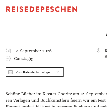
12. Sep­tem­ber 2026
K
A
Ganz­tä­gig
Zum Kalender hinzufügen
ICS her­un­ter­la­den
Goog­le Kalen­der
iCal­en­dar
Office 365
Out­look Live
Schö­ne Bücher im Klos­ter Cho­rin: am 12. Sep­tem­ber
ren Ver­la­gen und Buch­künst­lern fei­ern wir ein Fe
Kommt vor­bei, blät­tert in unse­ren Büchern und nehm