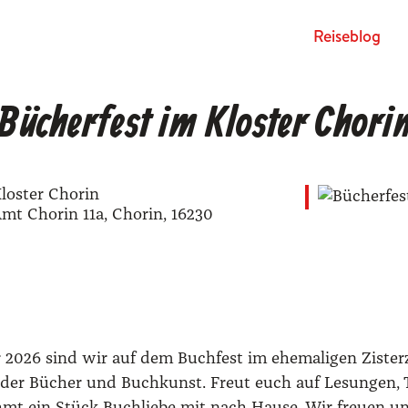
Rei­se­blog
Bücherfest im Kloster Chori
los­ter Cho­rin
mt Cho­rin 11a, Cho­rin, 16230
 2026 sind wir auf dem Buch­fest im ehe­ma­li­gen Zis­ter­
st der Bücher und Buch­kunst. Freut euch auf Lesun­gen, T
t ein Stück Buch­lie­be mit nach Hau­se. Wir freu­en uns 