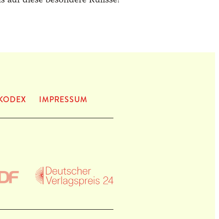
KODEX
IMPRES­SUM