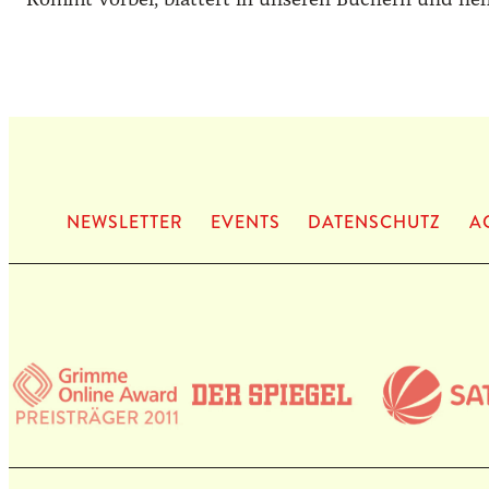
NEWS­LET­TER
EVENTS
DATEN­SCHUTZ
A