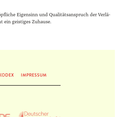
pf­li­che Eigen­sinn und Qua­li­täts­an­spruch der Ver­lä­
ein geis­ti­ges Zuhau­se.
KODEX
IMPRES­SUM