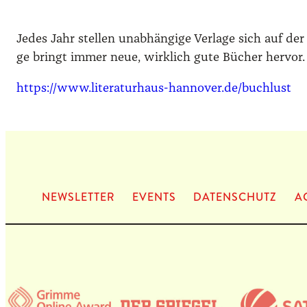
Jedes Jahr stel­len unab­hän­gi­ge Ver­la­ge sich auf der
ge bringt immer neue, wirk­lich gute Bücher her­vor. 
https://www.literaturhaus-hannover.de/buchlust
NEWS­LET­TER
EVENTS
DATEN­SCHUTZ
A