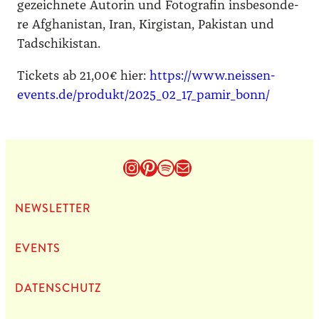
ge­zeich­ne­te Autorin und Foto­gra­fin ins­be­son­de­
re Afgha­ni­stan, Iran, Kir­gi­stan, Paki­stan und
Tadschi­ki­stan.
Tickets ab 21,00€ hier:
https://www.neissen-
events.de/produkt/2025_02_17_pamir_bonn/
Instagram
Pinterest
Spotify
E-Mail
NEWS­LET­TER
EVENTS
DATEN­SCHUTZ