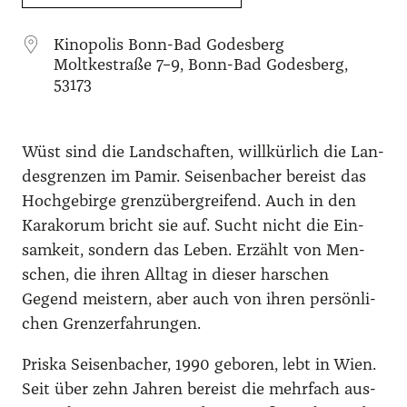
ICS her­un­ter­la­den
Goog­le Kalen­der
iCal­en­dar
Office
Kino­po­lis Bonn-Bad Godes­berg
Molt­ke­stra­ße 7–9, Bonn-Bad Godes­berg,
53173
Wüst sind die Land­schaf­ten, will­kür­lich die Lan­
des­gren­zen im Pamir. Sei­sen­ba­cher bereist das
Hoch­ge­bir­ge grenz­über­grei­fend. Auch in den
Kara­ko­rum bricht sie auf. Sucht nicht die Ein­
sam­keit, son­dern das Leben. Erzählt von Men­
schen, die ihren All­tag in die­ser har­schen
Gegend meis­tern, aber auch von ihren per­sön­li­
chen Grenz­erfah­run­gen.
Pris­ka Sei­sen­ba­cher, 1990 gebo­ren, lebt in Wien.
Seit über zehn Jah­ren bereist die mehr­fach aus­