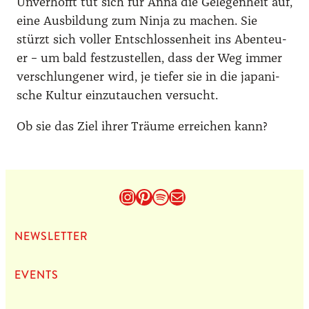
Unver­hofft tut sich für Anna die Gele­gen­heit auf,
eine Aus­bil­dung zum Nin­ja zu machen. Sie
stürzt sich vol­ler Ent­schlos­sen­heit ins Aben­teu­
er – um bald fest­zu­stel­len, dass der Weg immer
ver­schlun­ge­ner wird, je tie­fer sie in die japa­ni­
sche Kul­tur ein­zu­tau­chen ver­sucht.
Ob sie das Ziel ihrer Träu­me errei­chen kann?
Instagram
Pinterest
Spotify
E-Mail
NEWS­LET­TER
EVENTS