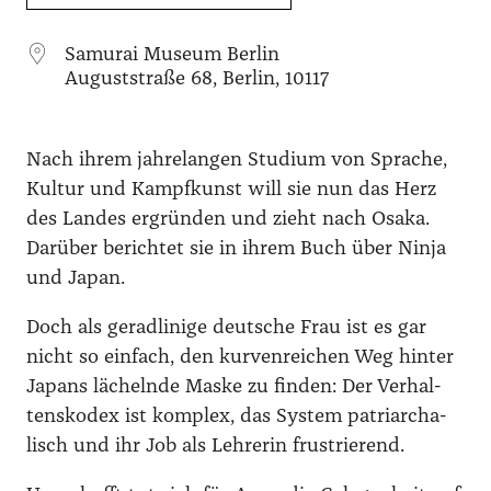
ICS her­un­ter­la­den
Goog­le Kalen­der
iCal­en­dar
Office
Samu­rai Muse­um Ber­lin
August­stra­ße 68, Ber­lin, 10117
Nach ihrem jah­re­lan­gen Stu­di­um von Spra­che,
Kul­tur und Kampf­kunst will sie nun das Herz
des Lan­des ergrün­den und zieht nach Osa­ka.
Dar­über berich­tet sie in ihrem Buch über Nin­ja
und Japan.
Doch als gerad­li­ni­ge deut­sche Frau ist es gar
nicht so ein­fach, den kur­ven­rei­chen Weg hin­ter
Japans lächeln­de Mas­ke zu fin­den: Der Ver­hal­
tens­ko­dex ist kom­plex, das Sys­tem patri­ar­cha­
lisch und ihr Job als Leh­re­rin frus­trie­rend.