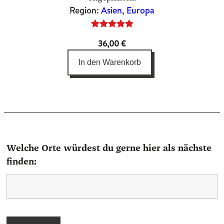
Region:
Asien
, 
Europa
Bewertet
1
36,00
€
mit
5.00
von 5,
In den Warenkorb
basierend
auf
Kundenbewertung
Welche Orte würdest du gerne hier als nächste
finden: