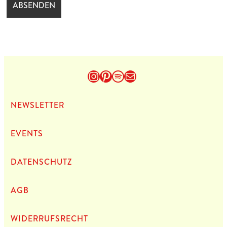
Instagram
Pinterest
Spotify
E-Mail
NEWS­LET­TER
EVENTS
DATEN­SCHUTZ
AGB
WIDERRUFSRECHT