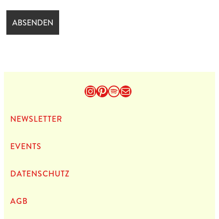
Instagram
Pinterest
Spotify
E-Mail
NEWS­LET­TER
EVENTS
DATEN­SCHUTZ
AGB