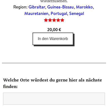
wiederzusehen.
Region:
Gibraltar
, 
Guinea-Bissau
, 
Marokko
, 
Mauretanien
, 
Portugal
, 
Senegal
Bewertet
3
20,00
€
mit
5.00
von 5,
In den Warenkorb
basierend
auf
Kundenbewertungen
Welche Orte würdest du gerne hier als nächste
finden: